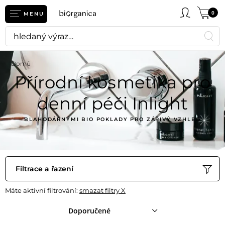
0
MENU
Domů
Přírodní kosmetika pro
denní péči Inlight
BLAHODÁRNÝMI BIO POKLADY PRO ZÁŘIVÝ VZHLED
Filtrace a řazení
Máte aktivní filtrování:
smazat filtry X
Doporučené