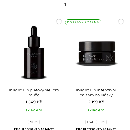
1
Přidat
Přid
DOPRAVA ZDARMA
do
do
oblíbených
oblí
Inlight Bio pleťový olej pro
Inlight Bio intenzivní
muže
balzám na vrásky
1 549 Kč
2 199 Kč
skladem
skladem
30 ml
1 ml
15 ml
PROHLÉDNOUT VARIANTY
PROHLÉDNOUT VARIANTY