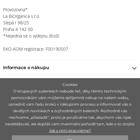
Provozovna*:
La BiOrganica s.r.o.
Slepá I 98/25
Praha 4 142 00
*Nejedná se o výdejnu zboží.
EKO-KOM registrace: F00190507
Informace o nákupu
Najít prodejce
Cookies
O křupavých sušenkách nebude řeč, díky těmto technickým
pomocníkům vám můžeme zpříjemnit nákup na našem webu,
Zůstaňte s námi v kontaktu
usnadnit vám řadu kroků v nákupním procesu a informovat vás o
skvělých novinkách a zvýhodněných baleních. Rozhodně vás
nechceme „přesladit“, proto je používáme tak, abychom vás nijak
neobtěžovali, ale dopřáli vám maximální pohodlí tam, kde o to stojíte.
Jak s nimi pracujeme?
Zaměřujeme se na hledání čistě přírodních značek, ideálně 100 %