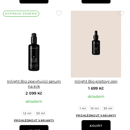
Přidat
Přid
DOPRAVA ZDARMA
do
do
oblíbených
oblí
Inlight Bio zpevňující sérum
Inlight Bio pleťový olej
na krk
1 699 Kč
2 099 Kč
skladem
skladem
1 ml
10 ml
30 ml
1,5 ml
50 ml
PROHLÉDNOUT VARIANTY
PROHLÉDNOUT VARIANTY
KOUPIT