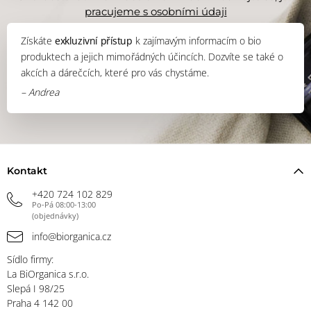
pracujeme s osobními údaji
Získáte
exkluzivní přístup
k zajímavým informacím o bio
produktech a jejich mimořádných účincích. Dozvíte se také o
akcích a dárečcích, které pro vás chystáme.
– Andrea
Kontakt
+420 724 102 829
Po-Pá 08:00-13:00
(objednávky)
info@biorganica.cz
Sídlo firmy:
La BiOrganica s.r.o.
Slepá I 98/25
Praha 4 142 00