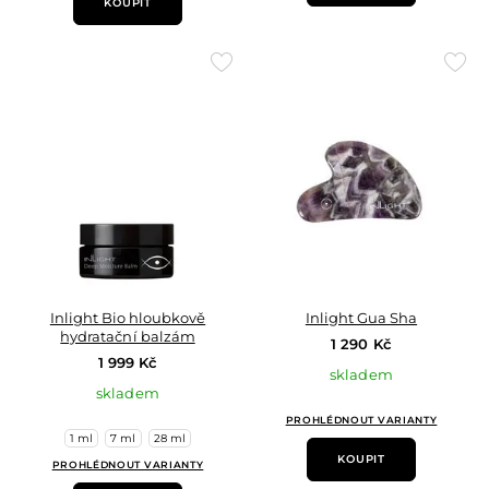
KOUPIT
Přidat
Přid
do
do
oblíbených
oblí
Inlight Bio hloubkově
Inlight Gua Sha
hydratační balzám
1 290 Kč
1 999 Kč
skladem
skladem
PROHLÉDNOUT VARIANTY
1 ml
7 ml
28 ml
KOUPIT
PROHLÉDNOUT VARIANTY