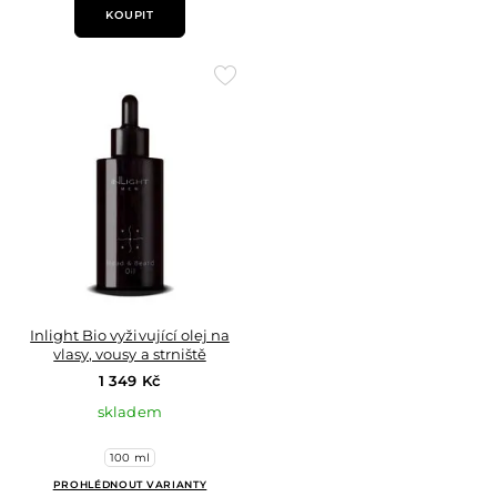
KOUPIT
Přidat
do
oblíbených
Inlight Bio vyživující olej na
vlasy, vousy a strniště
1 349 Kč
skladem
100 ml
PROHLÉDNOUT VARIANTY