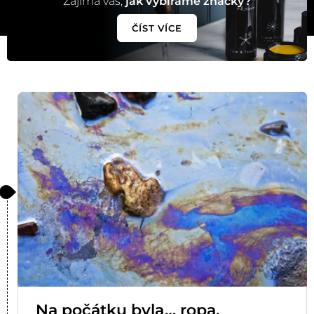
Zajímá vás,
jak vybíráme značky?
ČÍST VÍCE
Na počátku byla… ropa.