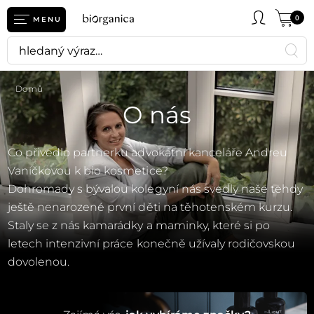
0
MENU
Domů
O nás
Co přivedlo partnerku advokátní kanceláře Andreu
Vaníčkovou k bio kosmetice?
Dohromady s bývalou kolegyní nás svedly naše tehdy
ještě nenarozené první děti na těhotenském kurzu.
Staly se z nás kamarádky a maminky, které si po
letech intenzivní práce konečně užívaly rodičovskou
dovolenou.