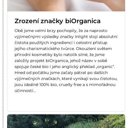
Zrození značky biOrganica
Obě jsme velmi brzy pochopily, že za naprosto
výjimečnými výsledky značky Inlight stojí absolutní
čistota použitých ingrediencí i celostní přístup
jejího charismatického tvůrce. Okouzlení světem
přírodní kosmetiky bylo natolik silné, že jsme
založily projekt biOrganica, jehož název v sobě
spojuje české bio i jeho anglický překlad „organic“.
Hned od počátku jsme začaly pátrat po dalších
výjimečných značkách, které vynikají svou čistotou,
jsou ideálně 100% bio, cruelty free a s mimořádnou
účinností...