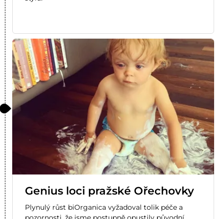
Genius loci pražské Ořechovky
Plynulý růst biOrganica vyžadoval tolik péče a
pozornosti, že jsme postupně opustily původní