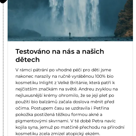
Testováno na nás a našich
dětech
V rámci pátrání po vhodné péči pro děti jsme
nakonec narazily na ručně vyráběnou 100% bio
kosmetiku Inlight z Velké Británie, která patří k
nejčistším značkám na světě. Andreu zvyklou na
nejluxusnější krémy ohromilo, že se její pleť po
použití bio balzámů začala doslova měnit před
očima. Postupem času se uzdravila i Petřina
pokožka postižená těžkou formou akné a
pigmentovými skvrnami. V té době Petra navíc
kojila syna, jemuž po matčině přechodu na přírodní
kosmetiku zcela zmizel atopický ekzém.