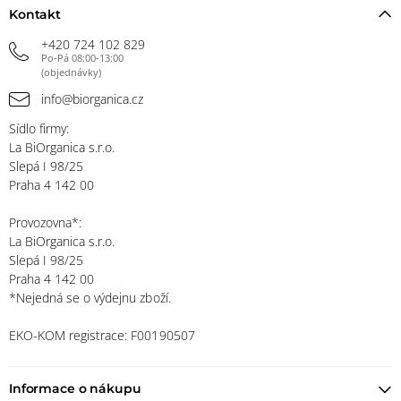
Kontakt
+420 724 102 829
Po-Pá 08:00-13:00
(objednávky)
info@biorganica.cz
Sídlo firmy:
La BiOrganica s.r.o.
Slepá I 98/25
Praha 4 142 00
Provozovna*:
La BiOrganica s.r.o.
Slepá I 98/25
Praha 4 142 00
*Nejedná se o výdejnu zboží.
EKO-KOM registrace: F00190507
Informace o nákupu