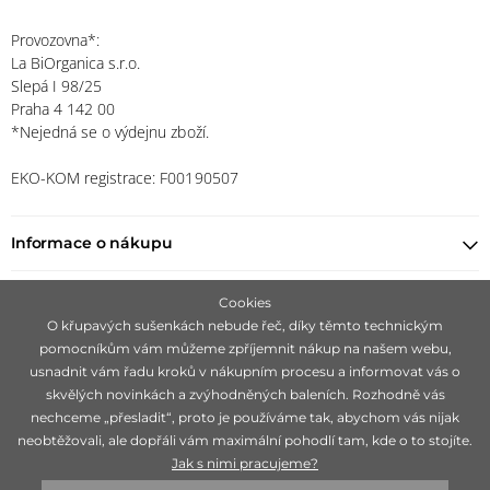
Provozovna*:
La BiOrganica s.r.o.
Slepá I 98/25
Praha 4 142 00
*Nejedná se o výdejnu zboží.
EKO-KOM registrace: F00190507
Informace o nákupu
Najít prodejce
Cookies
O křupavých sušenkách nebude řeč, díky těmto technickým
pomocníkům vám můžeme zpříjemnit nákup na našem webu,
Zůstaňte s námi v kontaktu
usnadnit vám řadu kroků v nákupním procesu a informovat vás o
skvělých novinkách a zvýhodněných baleních. Rozhodně vás
nechceme „přesladit“, proto je používáme tak, abychom vás nijak
neobtěžovali, ale dopřáli vám maximální pohodlí tam, kde o to stojíte.
Jak s nimi pracujeme?
Zaměřujeme se na hledání čistě přírodních značek, ideálně 100 %