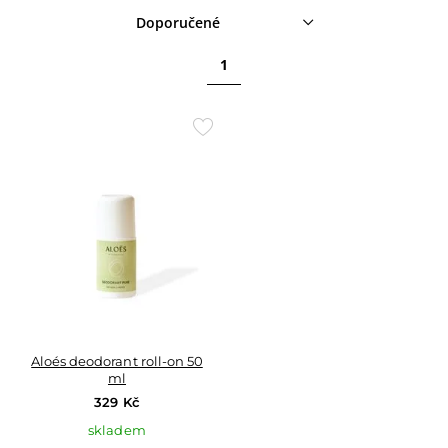
Doporučené
1
Přidat
do
oblíbených
Aloés deodorant roll-on 50
ml
329 Kč
skladem