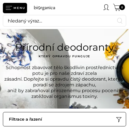
0
MENU
Domů
Přírodní deodoranty
KTERÝ OPRAVDU FUNGUJE
Schopnost zbavovat tělo škodlivin prostřednictvím
potu je pro naše zdraví zcela
zásadní. Dopřejte si opravdu čistý deodorant, který si
poradí se zdrojem zápachu,
aniž by zabraňoval přirozenému procesu pocení a
zatěžoval organismus toxiny.
Filtrace a řazení