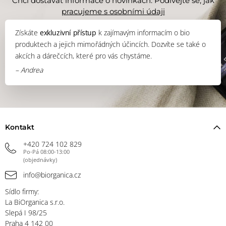
Chci dostávat informace o novinkách. Podívejte se, jak
pracujeme s osobními údaji
Získáte
exkluzivní přístup
k zajímavým informacím o bio
produktech a jejich mimořádných účincích. Dozvíte se také o
akcích a dárečcích, které pro vás chystáme.
– Andrea
Kontakt
+420 724 102 829
Po-Pá 08:00-13:00
(objednávky)
info@biorganica.cz
Sídlo firmy:
La BiOrganica s.r.o.
Slepá I 98/25
Praha 4 142 00