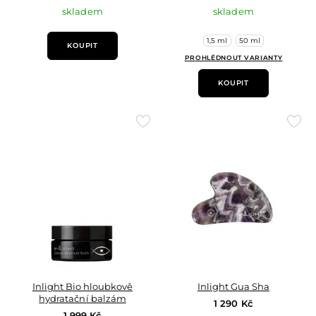
skladem
skladem
1,5 ml
50 ml
KOUPIT
PROHLÉDNOUT VARIANTY
KOUPIT
Přidat
Přid
do
do
oblíbených
oblí
Inlight Bio hloubkově
Inlight Gua Sha
hydratační balzám
1 290 Kč
1 999 Kč