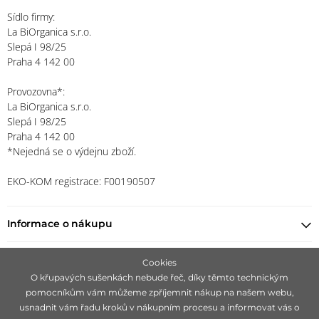
Sídlo firmy:
La BiOrganica s.r.o.
Slepá I 98/25
Praha 4 142 00
Provozovna*:
La BiOrganica s.r.o.
Slepá I 98/25
Praha 4 142 00
*Nejedná se o výdejnu zboží.
EKO-KOM registrace: F00190507
Informace o nákupu
Najít prodejce
Cookies
O křupavých sušenkách nebude řeč, díky těmto technickým
pomocníkům vám můžeme zpříjemnit nákup na našem webu,
Zůstaňte s námi v kontaktu
usnadnit vám řadu kroků v nákupním procesu a informovat vás o