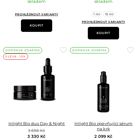
skladem
skladem
1 ml
15 ml
PROHLÉDNOUT VARIANTY
PROHLÉDNOUT VARIANTY
KOUPIT
KOUPIT
Přidat
Přid
DOPRAVA ZDARMA
DOPRAVA ZDARMA
SLEVA -10%
do
do
oblíbených
oblí
Inlight Bio duo Day & Night
Inlight Bio zpevňující sérum
na krk
3 698 Kč
3 330 Kč
2 099 Kč