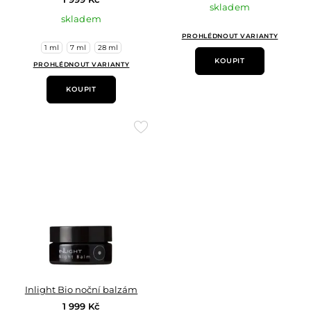
skladem
skladem
PROHLÉDNOUT VARIANTY
1 ml
7 ml
28 ml
KOUPIT
PROHLÉDNOUT VARIANTY
KOUPIT
Přidat
do
oblíbených
Inlight Bio noční balzám
1 999 Kč