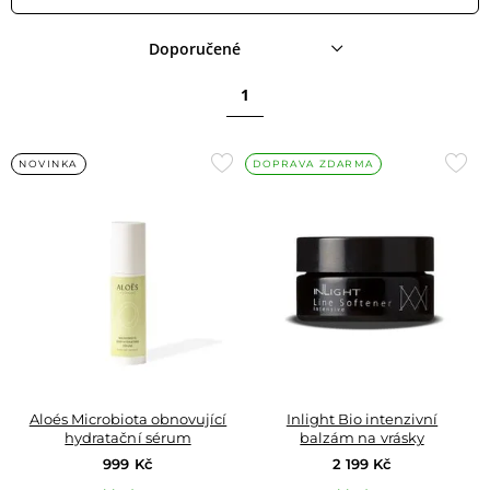
Doporučené
1
Přidat
Přid
NOVINKA
DOPRAVA ZDARMA
do
do
oblíbených
oblí
Aloés Microbiota obnovující
Inlight Bio intenzivní
hydratační sérum
balzám na vrásky
999 Kč
2 199 Kč