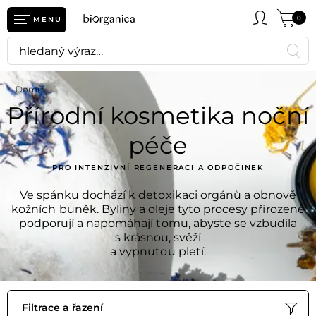
0
MENU
Domů
Přírodní kosmetika noční
péče
PRO INTENZIVNÍ REGENERACI A ODPOČINEK
Ve spánku dochází k detoxikaci orgánů a obnově
kožních buněk. Byliny a oleje tyto procesy přirozeně
podporují a napomáhají tomu, abyste se vzbudila
s krásnou, svěží
a vypnutou pletí.
Filtrace a řazení