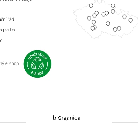
s
ční řád
a platba
y
lný e-shop