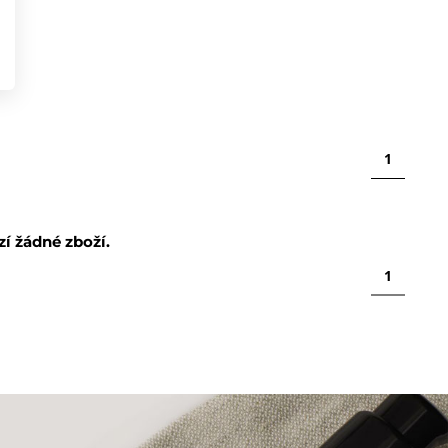
1
í žádné zboží.
1