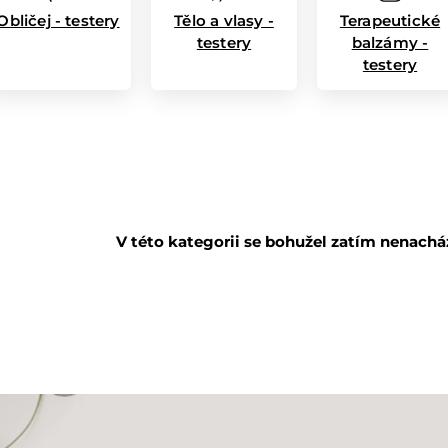
Obličej - testery
Tělo a vlasy -
Terapeutické
testery
balzámy -
testery
V této kategorii se bohužel zatím nenacház