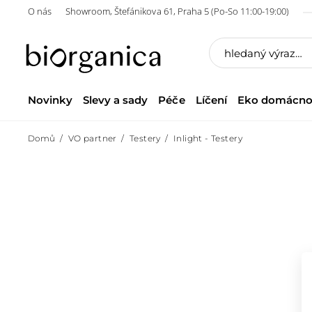
O nás
Showroom, Štefánikova 61, Praha 5 (Po-So 11:00-19:00)
Novinky
Slevy a sady
Péče
Líčení
Eko domácno
Domů
VO partner
Testery
Inlight - Testery