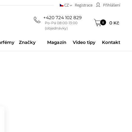
CZ
Registrace
Přihlášení
+420 724 102 829
0 Kč
0
Po-Pá 08:00-13:00
(objednávky)
arfémy
Značky
Magazín
Video tipy
Kontakt