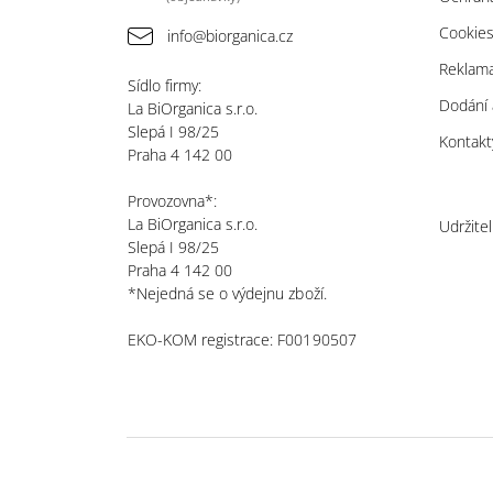
Cookie
info@biorganica.cz
Reklama
Sídlo firmy:
Dodání 
La BiOrganica s.r.o.
Slepá I 98/25
Kontakt
Praha 4 142 00
Provozovna*:
La BiOrganica s.r.o.
Udržite
Slepá I 98/25
Praha 4 142 00
*Nejedná se o výdejnu zboží.
EKO-KOM registrace: F00190507