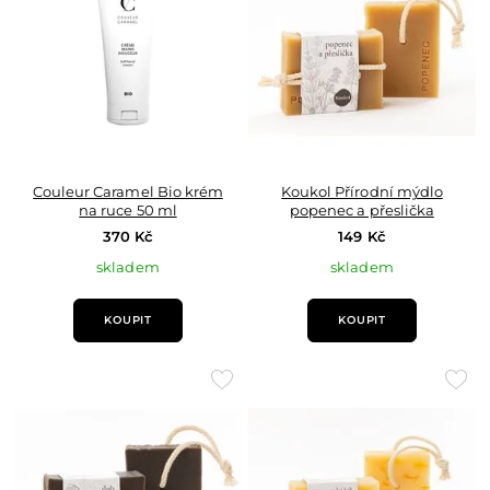
Couleur Caramel Bio krém
Koukol Přírodní mýdlo
na ruce 50 ml
popenec a přeslička
370 Kč
149 Kč
skladem
skladem
KOUPIT
KOUPIT
Přidat
Přid
do
do
oblíbených
oblí