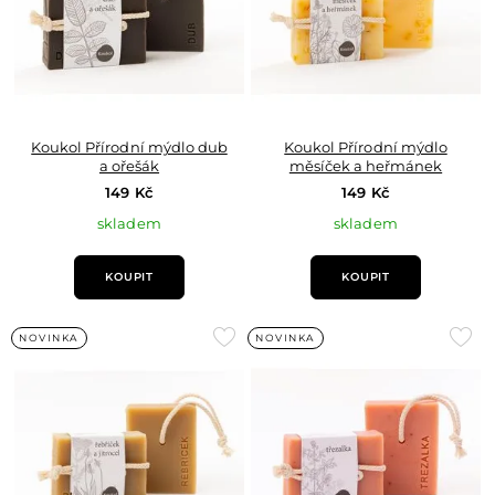
Koukol Přírodní mýdlo dub
Koukol Přírodní mýdlo
a ořešák
měsíček a heřmánek
149 Kč
149 Kč
skladem
skladem
KOUPIT
KOUPIT
Přidat
Přid
NOVINKA
NOVINKA
do
do
oblíbených
oblí