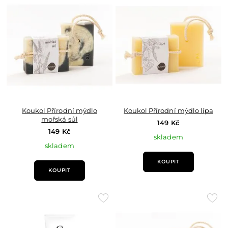
do
do
oblíbených
oblí
Koukol Přírodní mýdlo
Koukol Přírodní mýdlo lípa
mořská sůl
149 Kč
149 Kč
skladem
skladem
KOUPIT
KOUPIT
Přidat
Přid
do
do
oblíbených
oblí