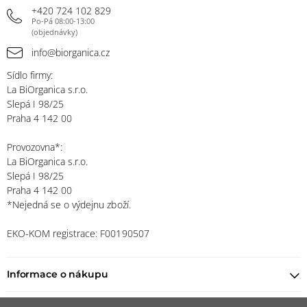
+420 724 102 829
Po-Pá 08:00-13:00
(objednávky)
info@biorganica.cz
Sídlo firmy:
La BiOrganica s.r.o.
Slepá I 98/25
Praha 4 142 00
Provozovna*:
La BiOrganica s.r.o.
Slepá I 98/25
Praha 4 142 00
*Nejedná se o výdejnu zboží.
EKO-KOM registrace: F00190507
Informace o nákupu