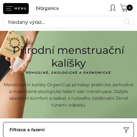
0
MENU
Domů
Přírodní menstruační
kalíšky
POHODLNÉ, EKOLOGICKÉ A EKONOMICKÉ
Menstruační kalíšky OrganiCup přinášejí praktické, pohodlné
a maximálně ekologické řešení vaší menstruace. Zažijte
absolutní komfort a radost z nulového zatěžování Země
tunami odpadu.
Filtrace a řazení