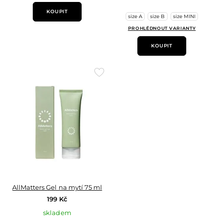
KOUPIT
size A
size B
size MINI
PROHLÉDNOUT VARIANTY
KOUPIT
Přidat
do
oblíbených
AllMatters Gel na mytí 75 ml
199 Kč
skladem