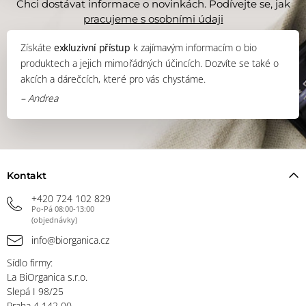
Chci dostávat informace o novinkách. Podívejte se, jak
pracujeme s osobními údaji
Získáte
exkluzivní přístup
k zajímavým informacím o bio
produktech a jejich mimořádných účincích. Dozvíte se také o
akcích a dárečcích, které pro vás chystáme.
– Andrea
Kontakt
+420 724 102 829
Po-Pá 08:00-13:00
(objednávky)
info@biorganica.cz
Sídlo firmy:
La BiOrganica s.r.o.
Slepá I 98/25
Praha 4 142 00