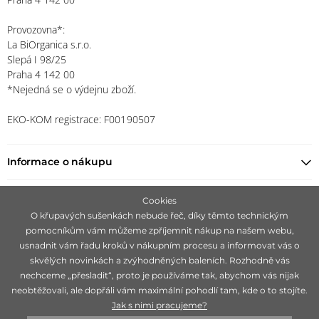
Provozovna*:
La BiOrganica s.r.o.
Slepá I 98/25
Praha 4 142 00
*Nejedná se o výdejnu zboží.
EKO-KOM registrace: F00190507
Informace o nákupu
Najít prodejce
Cookies
O křupavých sušenkách nebude řeč, díky těmto technickým
pomocníkům vám můžeme zpříjemnit nákup na našem webu,
Zůstaňte s námi v kontaktu
usnadnit vám řadu kroků v nákupním procesu a informovat vás o
skvělých novinkách a zvýhodněných baleních. Rozhodně vás
nechceme „přesladit“, proto je používáme tak, abychom vás nijak
neobtěžovali, ale dopřáli vám maximální pohodlí tam, kde o to stojíte.
Jak s nimi pracujeme?
Zaměřujeme se na hledání čistě přírodních značek, ideálně 100 %