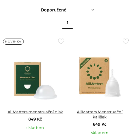
Doporučené
1
Přidat
Přid
NOVINKA
do
do
oblíbených
oblí
AllMatters menstruační disk
AllMatters Menstruační
kalíšek
849 Kč
649 Kč
skladem
skladem