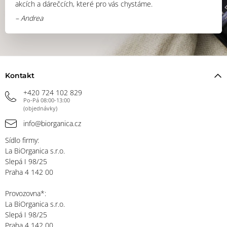
akcích a dárečcích, které pro vás chystáme.
– Andrea
Kontakt
+420 724 102 829
Po-Pá 08:00-13:00
(objednávky)
info@biorganica.cz
Sídlo firmy:
La BiOrganica s.r.o.
Slepá I 98/25
Praha 4 142 00
Provozovna*:
La BiOrganica s.r.o.
Slepá I 98/25
Praha 4 142 00