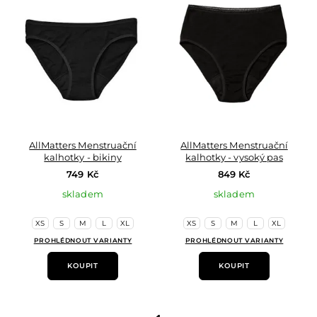
do
do
oblíbených
oblí
AllMatters Menstruační
AllMatters Menstruační
kalhotky - bikiny
kalhotky - vysoký pas
749 Kč
849 Kč
skladem
skladem
XS
S
M
L
XL
XS
S
M
L
XL
PROHLÉDNOUT VARIANTY
PROHLÉDNOUT VARIANTY
KOUPIT
KOUPIT