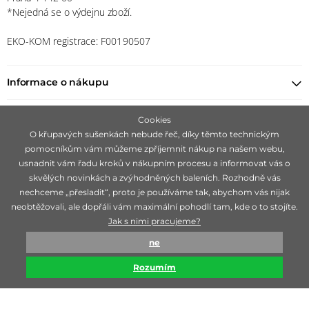
*Nejedná se o výdejnu zboží.
EKO-KOM registrace: F00190507
Informace o nákupu
Najít prodejce
Cookies
O křupavých sušenkách nebude řeč, díky těmto technickým
pomocníkům vám můžeme zpříjemnit nákup na našem webu,
Zůstaňte s námi v kontaktu
usnadnit vám řadu kroků v nákupním procesu a informovat vás o
skvělých novinkách a zvýhodněných baleních. Rozhodně vás
nechceme „přesladit“, proto je používáme tak, abychom vás nijak
neobtěžovali, ale dopřáli vám maximální pohodlí tam, kde o to stojíte.
Jak s nimi pracujeme?
Zaměřujeme se na hledání čistě přírodních značek, ideálně 100 %
ne
bio, které jsou mimořádné svojí účinností.
Rozumím
© biorganica 1993-2026
Technicky zajišťuje
Simplia s.r.o.