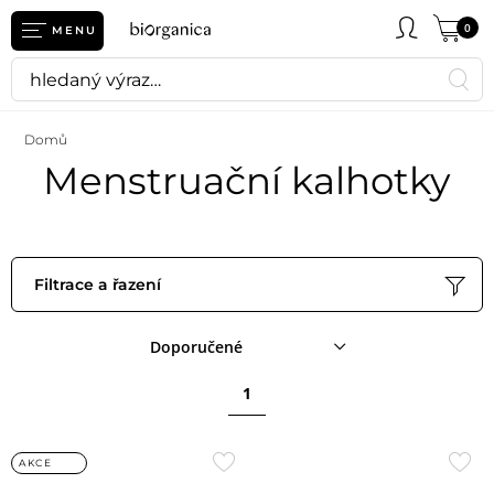
0
MENU
Domů
Menstruační kalhotky
Filtrace a řazení
Doporučené
1
Přidat
Přid
AKCE