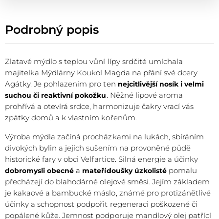
Podrobný popis
Zlatavé mýdlo s teplou vůní lípy srdčité umíchala
majitelka Mýdlárny Koukol Magda na přání své dcery
Agátky. Je pohlazením pro ten
nejcitlivější nosík i velmi
. Něžné lipové aroma
suchou či reaktivní pokožku
prohřívá a otevírá srdce, harmonizuje čakry vrací vás
zpátky domů a k vlastním kořenům.
Výroba mýdla začíná procházkami na lukách, sbíráním
divokých bylin a jejich sušením na provoněné půdě
historické fary v obci Velfartice. Silná energie a účinky
a
pomalu
dobromysli obecné
mateřídoušky úzkolisté
přecházejí do blahodárné olejové směsi. Jejím základem
je kakaové a bambucké máslo, známé pro protizánětlivé
účinky a schopnost podpořit regeneraci poškozené či
popálené kůže. Jemnost podporuje mandlový olej patřící