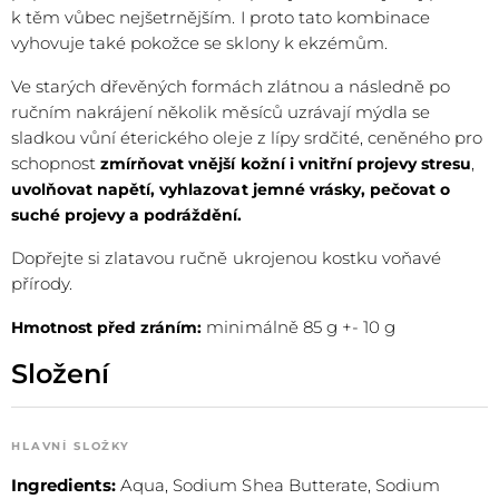
k těm vůbec nejšetrnějším. I proto tato kombinace
vyhovuje také pokožce se sklony k ekzémům.
Ve starých dřevěných formách zlátnou a následně po
ručním nakrájení několik měsíců uzrávají mýdla se
sladkou vůní éterického oleje z lípy srdčité, ceněného pro
schopnost
,
zmírňovat vnější kožní i vnitřní projevy stresu
uvolňovat napětí, vyhlazovat jemné vrásky, pečovat o
suché projevy a podráždění.
Dopřejte si zlatavou ručně ukrojenou kostku voňavé
přírody.
minimálně 85 g +- 10 g
Hmotnost před zráním:
Složení
HLAVNÍ SLOŽKY
Ingredients:
Aqua, Sodium Shea Butterate, Sodium