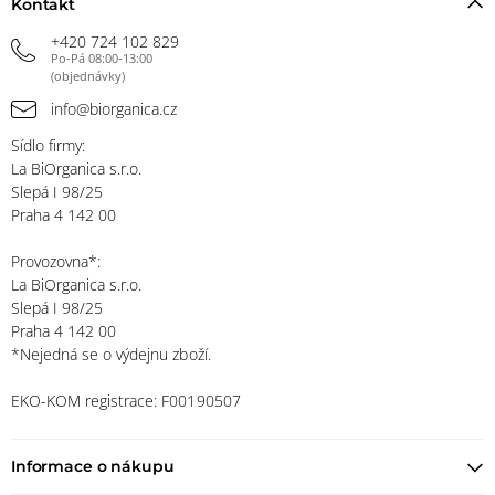
Kontakt
+420 724 102 829
Po-Pá 08:00-13:00
(objednávky)
info@biorganica.cz
Sídlo firmy:
La BiOrganica s.r.o.
Slepá I 98/25
Praha 4 142 00
Provozovna*:
La BiOrganica s.r.o.
Slepá I 98/25
Praha 4 142 00
*Nejedná se o výdejnu zboží.
EKO-KOM registrace: F00190507
Informace o nákupu