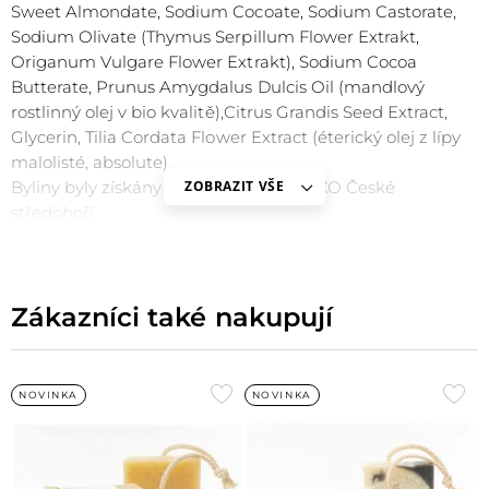
Sweet Almondate, Sodium Cocoate, Sodium Castorate,
Sodium Olivate (Thymus Serpillum Flower Extrakt,
Origanum Vulgare Flower Extrakt), Sodium Cocoa
Butterate, Prunus Amygdalus Dulcis Oil (mandlový
rostlinný olej v bio kvalitě),Citrus Grandis Seed Extract,
Glycerin, Tilia Cordata Flower Extract (éterický olej z lípy
malolisté, absolute).
Byliny byly získány samosběrem v CHKO České
ZOBRAZIT VŠE
středohoří.
Zákazníci také nakupují
Přidat
Při
NOVINKA
NOVINKA
do
do
oblíbených
obl