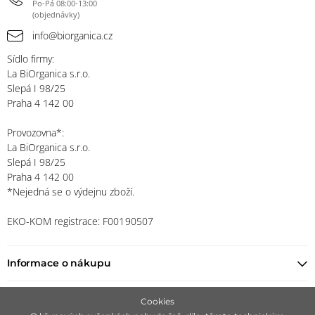
Po-Pá 08:00-13:00
(objednávky)
info@biorganica.cz
Sídlo firmy:
La BiOrganica s.r.o.
Slepá I 98/25
Praha 4 142 00
Provozovna*:
La BiOrganica s.r.o.
Slepá I 98/25
Praha 4 142 00
*Nejedná se o výdejnu zboží.
EKO-KOM registrace: F00190507
Informace o nákupu
Najít prodejce
Cookies