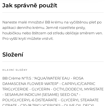
Jak správně použít
Naneste malé množství BB krému na vyčištěnou pleť po
aplikaci denního krému. Jemně rozetřete prsty,
houbičkou nebo štětcem od středu obličeje směrem ven.
Pro vyšší krytí můžete vrstvit.
Složení
HLAVNÍ SLOŽKY
BB Crème N°11.5 : "AQUA/WATER/ EAU - ROSA
DAMASCENA FLOWER WATER* - CAPRYLIC/CAPRIC
TRIGLYCERIDE - GLYCERIN - OCTYLDODECYL MYRISTATE
- SESAMUM INDICUM (SESAME) SEED OIL* -
POLYGLYCERYL-6 DISTEARATE - GLYCERYL STEARATE
CITRATE - C10-18 TRIGLYCERIDES - OLIVE OIL DECYL