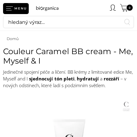
0
MENU
Domů
Couleur Caramel BB cream - Me,
Myself & I
Jedinečné spojení péče a líčení. BB krémy z limitované edice Me,
Myself and I
sjednocují tón pleti
,
hydratují
a
rozzáří
– v
nových odstínech, které ladí s podzimním světlem.