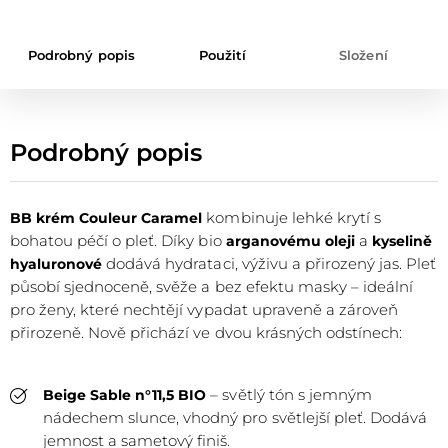
Podrobný popis
Použití
Složení
Podrobný popis
kombinuje lehké krytí s
BB krém Couleur Caramel
bohatou péčí o pleť. Díky bio
a
arganovému oleji
kyselině
dodává hydrataci, výživu a přirozený jas. Pleť
hyaluronové
působí sjednoceně, svěže a bez efektu masky – ideální
pro ženy, které nechtějí vypadat upraveně a zároveň
přirozeně. Nově přichází ve dvou krásných odstínech:
– světlý tón s jemným
Beige Sable n°11,5 BIO
nádechem slunce, vhodný pro světlejší pleť. Dodává
jemnost a sametový finiš.