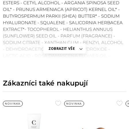
ESTERS - CETYL ALCOHOL - ARGANIA SPINOSA SEED
OIL* - PRUNUS ARMENIACA (APRICOT) KERNEL OIL* -
BUTYROSPERMUM PARKII (SHEA) BUTTER* - SODIUM
HYALURONATE - SQUALENE - SALICORNIA HERBACEA
EXTRACT*- TOCOPHEROL - HELIANTHUS ANNUUS
(SUNFLOWER) SEED OIL - PARFUM (FRAGRANCE) -
SODIUM CITRATE - XANTHAN GUM - BENZYL ALCOHOL
ZOBRAZIT VŠE
- DEHYDROACETIC ACID - SODIUM HYDROXIDE -
LACTIC ACID - ROSA DAMASCENA FLOWER OIL -
CITRONELLOL - GERANIOL - LINALOOL - CITRUS -
AURANTIUM BERGAMIA (BERGAMOT) PEEL OIL [+/- May
contain : CI 77891 (Titanium dioxide) - CI 77491 (Iron
Zákazníci také nakupují
oxides) - CI 77492 (Iron oxides) - CI 77499 (Iron oxides)]
Přidat
Při
NOVINKA
NOVINKA
do
do
oblíbených
obl