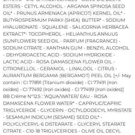
ESTERS - CETYL ALCOHOL - ARGANIA SPINOSA SEED
OIL* - PRUNUS ARMENIACA (APRICOT) KERNEL OIL* -
BUTYROSPERMUM PARKII (SHEA) BUTTER* - SODIUM
HYALURONATE - SQUALENE - SALICORNIA HERBACEA
EXTRACT*- TOCOPHEROL - HELIANTHUS ANNUUS
(SUNFLOWER) SEED OIL - PARFUM (FRAGRANCE) -
SODIUM CITRATE - XANTHAN GUM - BENZYL ALCOHOL
- DEHYDROACETIC ACID - SODIUM HYDROXIDE -
LACTIC ACID - ROSA DAMASCENA FLOWER OIL -
CITRONELLOL - GERANIOL - LINALOOL - CITRUS -
AURANTIUM BERGAMIA (BERGAMOT) PEEL OIL [+/- May
contain : CI 77891 (Titanium dioxide) - CI 77491 (Iron
oxides) - CI 77492 (Iron oxides) - CI 77499 (Iron oxides)]
BB Crème N°12.5 : "AQUA/WATER/ EAU - ROSA
DAMASCENA FLOWER WATER* - CAPRYLIC/CAPRIC
TRIGLYCERIDE - GLYCERIN - OCTYLDODECYL MYRISTATE
- SESAMUM INDICUM (SESAME) SEED OIL* -
POLYGLYCERYL-6 DISTEARATE - GLYCERYL STEARATE
CITRATE - C10-18 TRIGLYCERIDES - OLIVE OIL DECYL