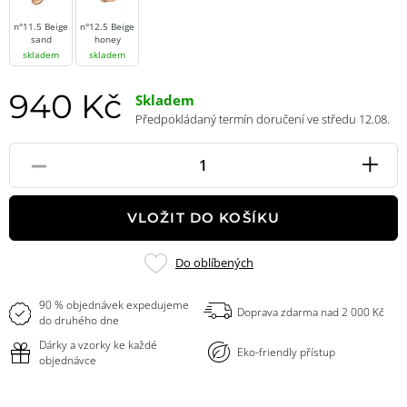
n°11.5 Beige
n°12.5 Beige
sand
honey
skladem
skladem
940 Kč
Skladem
Předpokládaný termín doručení ve středu 12.08.
-
+
Pole
množství
VLOŽIT DO KOŠÍKU
Přidat
Do oblíbených
do
oblíbených
90 % objednávek expedujeme
Doprava zdarma nad 2 000 Kč
do druhého dne
Dárky a vzorky ke každé
Eko-friendly přístup
objednávce