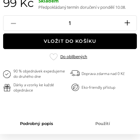
99 Kč
Skladem
Předpokládaný termín doručení v pondělí 10.08.
-
+
Pole
množství
VLOŽIT DO KOŠÍKU
Přidat
Do oblíbených
do
oblíbených
90 % objednávek expedujeme
Doprava zdarma nad 0 Kč
do druhého dne
Dárky a vzorky ke každé
Eko-friendly přístup
objednávce
Podrobný popis
Použití