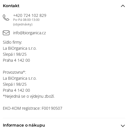
Kontakt
+420 724 102 829
Po-Pá 08:00-13:00
(objednávky)
info@biorganica.cz
Sídlo firmy:
La BiOrganica s.r.o.
Slepá I 98/25
Praha 4 142 00
Provozovna*:
La BiOrganica s.r.o.
Slepá I 98/25
Praha 4 142 00
*Nejedná se o výdejnu zboží.
EKO-KOM registrace: F00190507
Informace o nákupu