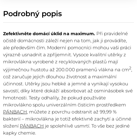
Podrobný popis
Při pravidelné
Zefektivněte domácí úklid na maximum.
očistě domácnosti záleží nejen na tom, jak ji provádíte,
ale především čím. Moderní pomocníci mohou vaši práci
výrazně usnadnit a zpříjemnit. Vysoce kvalitní utěrky z
mikrovlákna vyrobené z recyklovaných plastů mají
2
výjimečnou hustotu až 200.000 pramenů vlákna na cm
,
což zaručuje jejich dlouhou životnost a maximální
účinnost. Utěrky jsou hebké a jemné a vynikají vysokou
savostí, díky které dokáží absorbovat až osminásobek své
hmotnosti. Testy odhalily, že pokud používáte
mikrovlákno spolu univerzálním čisticím prostředkem
PÁNBACH
, můžete z povrchu odstranit až 99,99 %
bakterií – mikrovlákna je totiž efektivně zachytí a účinné
složení
PÁNBACH
je spolehlivě usmrtí. To vše bez jediné
kapky chemie.