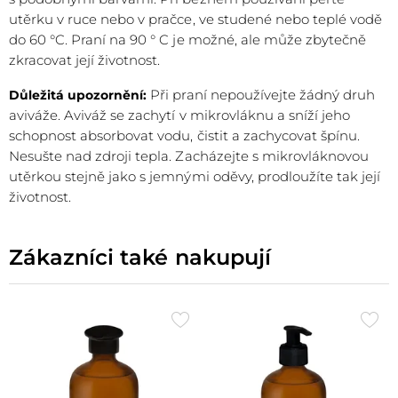
utěrku v ruce nebo v pračce, ve studené nebo teplé vodě
do 60 °C. Praní na 90 ° C je možné, ale může zbytečně
zkracovat její životnost.
Při praní nepoužívejte žádný druh
Důležitá upozornění:
aviváže. Aviváž se zachytí v mikrovláknu a sníží jeho
schopnost absorbovat vodu, čistit a zachycovat špínu.
Nesušte nad zdroji tepla. Zacházejte s mikrovláknovou
utěrkou stejně jako s jemnými oděvy, prodloužíte tak její
životnost.
Zákazníci také nakupují
Přidat
Při
do
do
oblíbených
obl