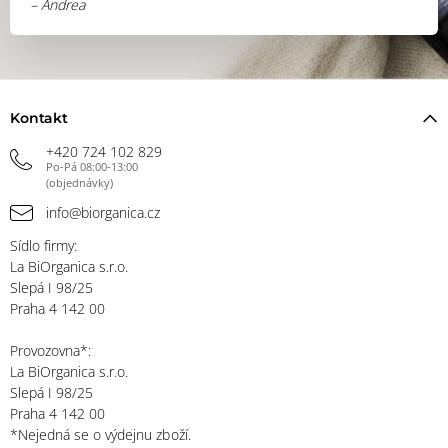
– Andrea
Kontakt
+420 724 102 829
Po-Pá 08:00-13:00
(objednávky)
info@biorganica.cz
Sídlo firmy:
La BiOrganica s.r.o.
Slepá I 98/25
Praha 4 142 00
Provozovna*:
La BiOrganica s.r.o.
Slepá I 98/25
Praha 4 142 00
*Nejedná se o výdejnu zboží.