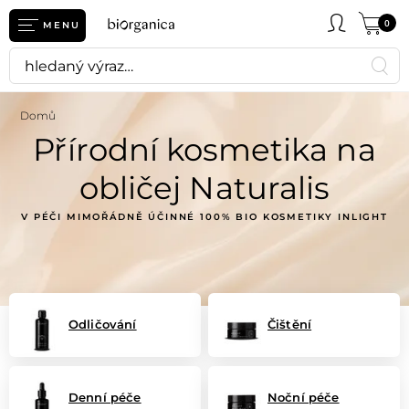
0
MENU
Domů
Přírodní kosmetika na
obličej Naturalis
V PÉČI MIMOŘÁDNĚ ÚČINNÉ 100% BIO KOSMETIKY INLIGHT
Odličování
Čištění
Denní péče
Noční péče