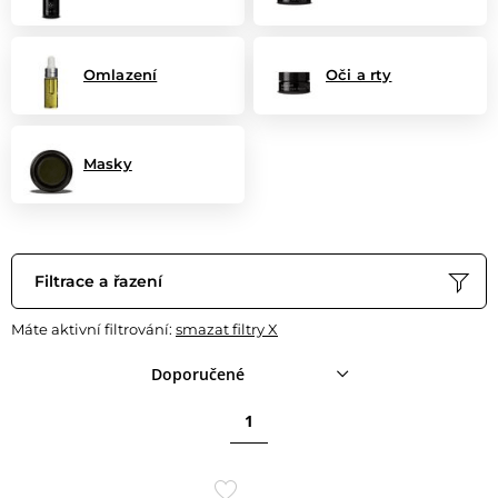
Omlazení
Oči a rty
Masky
Filtrace a řazení
Máte aktivní filtrování:
smazat filtry X
Doporučené
1
Přidat