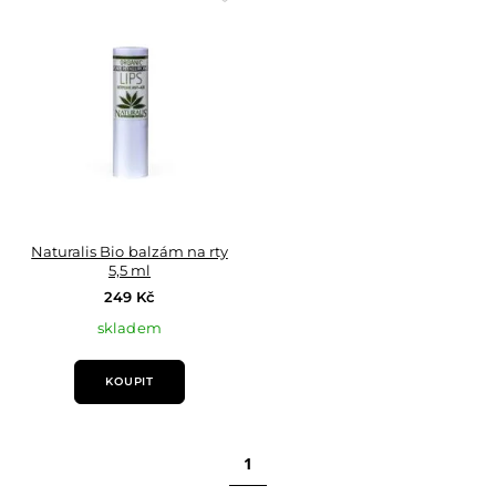
do
oblíbených
Naturalis Bio balzám na rty
5,5 ml
249 Kč
skladem
KOUPIT
1