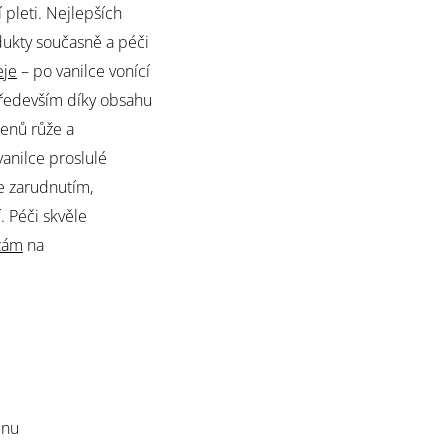
 pleti. Nejlepších
ukty současně a péči
eje
– po vanilce vonící
 především díky obsahu
penů růže a
anilce proslulé
e zarudnutím,
. Péči skvěle
zám
na
enu