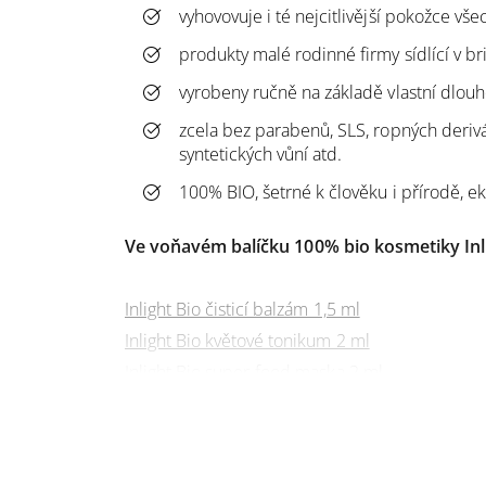
vyhovovuje i té nejcitlivější pokožce vš
produkty malé rodinné firmy sídlící v b
vyrobeny ručně na základě vlastní dlouh
zcela bez parabenů, SLS, ropných derivát
syntetických vůní atd.
100% BIO, šetrné k člověku i přírodě, e
Ve voňavém balíčku 100% bio kosmetiky Inl
Inlight Bio čisticí balzám 1,5 ml
Inlight Bio květové tonikum 2 ml
Inlight Bio super-food maska 2 ml
Inlight Bio denní olej 1 ml
Inlight Bio Rescue balzám na problematickou p