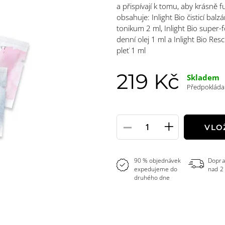
a přispívají k tomu, aby krásně 
obsahuje: Inlight Bio čisticí balz
tonikum 2 ml, Inlight Bio super-
denní olej 1 ml a Inlight Bio R
pleť 1 ml
219 Kč
Skladem
Předpokládan
-
+
Pole
VLO
množství
90 % objednávek
Dopra
expedujeme do
nad 2
druhého dne