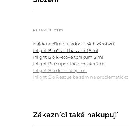
HLAVNÍ SLOŽKY
Najdete přímo u jednotlivých výrobků:
Inlight Bio čisticí balzám 1,5 ml
Inlight Bio květové tonikum 2 ml
Inlight Bio super-food maska 2 ml
Inlight Bio denní olej 1 ml
Inlight Bio Rescue balzám na problematickou
Zákazníci také nakupují