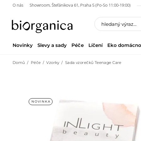
O nás
Showroom, Štefánikova 61, Praha 5 (Po-So 11:00-19:00)
Novinky
Slevy a sady
Péče
Líčení
Eko domácno
Domů
Péče
Vzorky
Sada vzorečků Teenage Care
NOVINKA