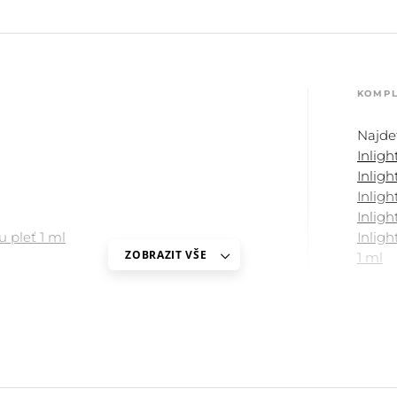
KOMPL
Najde
Inligh
Inlig
Inlig
Inligh
 pleť 1 ml
Inlig
ZOBRAZIT VŠE
1 ml