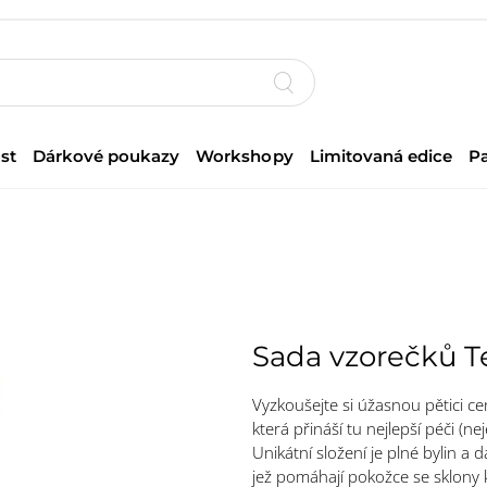
st
Dárkové poukazy
Workshopy
Limitovaná edice
P
Sada vzorečků T
Vyzkoušejte si úžasnou pětici 
která přináší tu nejlepší péči (ne
Unikátní složení je plné bylin a 
jež pomáhají pokožce se sklony k