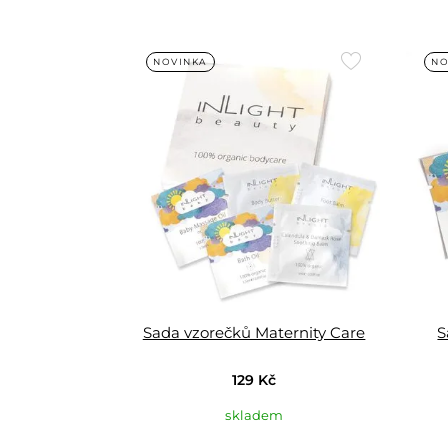
Přidat
NOVINKA
NO
do
oblíbených
Sada vzorečků Maternity Care
S
129 Kč
skladem