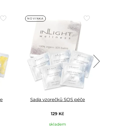
Přidat
Přidat
NOVINKA
NOVINKA
do
do
oblíbených
oblíbených
re
Sada vzorečků SOS péče
Sada vzo
129 Kč
skladem
Aktuálně vypr