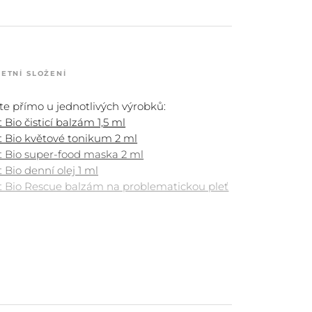
ETNÍ SLOŽENÍ
te přímo u jednotlivých výrobků:
t Bio čisticí balzám 1,5 ml
ht Bio květové tonikum 2 ml
ht Bio super-food maska 2 ml
t Bio denní olej 1 ml
ht Bio Rescue balzám na problematickou pleť