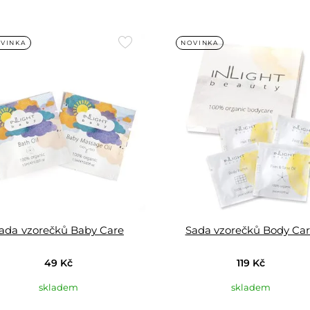
Přidat
VINKA
NOVINKA
do
oblíbených
ada vzorečků Baby Care
Sada vzorečků Body Ca
49 Kč
119 Kč
skladem
skladem