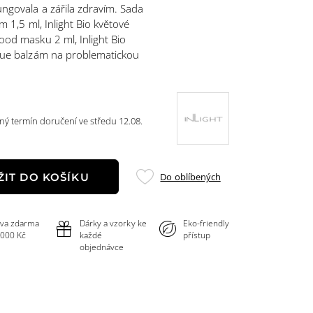
fungovala a zářila zdravím. Sada
ám 1,5 ml, Inlight Bio květové
food masku 2 ml, Inlight Bio
escue balzám na problematickou
ý termín doručení ve středu 12.08.
Přidat
Do oblíbených
ŽIT DO KOŠÍKU
do
oblíbených
va zdarma
Dárky a vzorky ke
Eko-friendly
 000 Kč
každé
přístup
objednávce