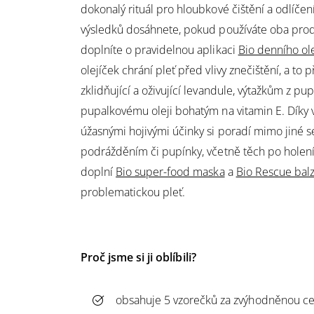
dokonalý rituál pro hloubkové čištění a odlíčení
výsledků dosáhnete, pokud používáte oba prod
doplníte o pravidelnou aplikaci
Bio denního ol
olejíček chrání pleť před vlivy znečištění, a to
zklidňující a oživující levandule, výtažkům z pu
pupalkovému oleji bohatým na vitamin E. Díky v
úžasnými hojivými účinky si poradí mimo jiné s
podrážděním či pupínky, včetně těch po holení
doplní
Bio super-food maska
a
Bio Rescue bal
problematickou pleť.
Proč jsme si ji oblíbili?
obsahuje 5 vzorečků za zvýhodněnou c