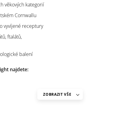
ech věkových kategorií
ritském Cornwallu
o vyvíjené receptury
ů, ftalátů,
kologické balení
ight najdete:
ZOBRAZIT VŠE
leť 1 ml