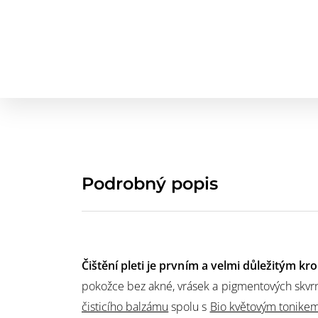
Podrobný popis
Čištění pleti je prvním a velmi důležitým k
pokožce bez akné, vrásek a pigmentových skvr
čisticího balzámu
spolu s
Bio květovým tonike