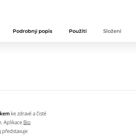
Podrobný popis
Použití
Složení
rokem
ke zdravé a čisté
n. Aplikace
Bio
m
představuje