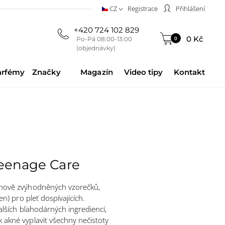
CZ
Registrace
Přihlášení
+420 724 102 829
0 Kč
0
Po-Pá 08:00-13:00
(objednávky)
arfémy
Značky
Magazín
Video tipy
Kontakt
eenage Care
cenově zvýhodněných vzorečků,
jen) pro pleť dospívajících.
dalších blahodárných ingrediencí,
 akné vyplavit všechny nečistoty