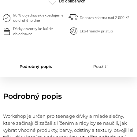
Přidat
Do oblíbených
do
oblíbených
90 % objednávek expedujeme
Doprava zdarma nad 2 000 Kč
do druhého dne
Dárky a vzorky ke každé
Eko-friendly přístup
objednávce
Podrobný popis
Použití
Podrobný popis
Workshop je určen pro teenage dívky a mladé slečny,
které začínají či začali s líčením a rády by se naučili, jak
vybrat vhodné produkty, barvy, odstíny a textury, osvojili si