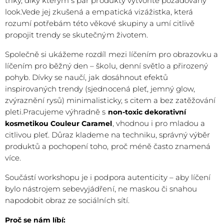
triky, díky kterým s pár produkty vytvoříte požadovaný
look.Vede jej zkušená a empatická vizážistka, která
rozumí potřebám této věkové skupiny a umí citlivě
propojit trendy se skutečným životem.
Společně si ukážeme rozdíl mezi líčením pro obrazovku a
líčením pro běžný den – školu, denní světlo a přirozený
pohyb. Dívky se naučí, jak dosáhnout efektů
inspirovaných trendy (sjednocená pleť, jemný glow,
zvýraznění rysů) minimalisticky, s citem a bez zatěžování
pleti.Pracujeme výhradně s
non-toxic dekorativní
, vhodnou i pro mladou a
kosmetikou Couleur Caramel
citlivou pleť. Důraz klademe na techniku, správný výběr
produktů a pochopení toho, proč méně často znamená
více.
Součástí workshopu je i podpora autenticity – aby líčení
bylo nástrojem sebevyjádření, ne maskou či snahou
napodobit obraz ze sociálních sítí.
Proč se nám líbí: