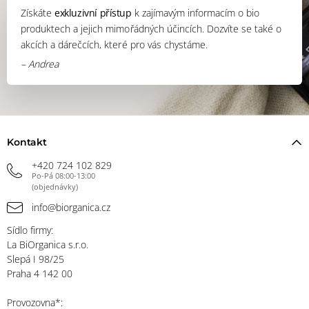
Získáte
exkluzivní přístup
k zajímavým informacím o bio
produktech a jejich mimořádných účincích. Dozvíte se také o
akcích a dárečcích, které pro vás chystáme.
– Andrea
Kontakt
+420 724 102 829
Po-Pá 08:00-13:00
(objednávky)
info@biorganica.cz
Sídlo firmy:
La BiOrganica s.r.o.
Slepá I 98/25
Praha 4 142 00
Provozovna*: