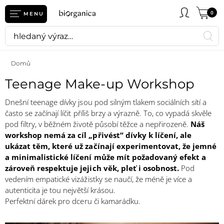
0
MENU
Domů
Teenage Make-up Workshop
Dnešní teenage dívky jsou pod silným tlakem sociálních sítí a
často se začínají líčit příliš brzy a výrazně. To, co vypadá skvěle
pod filtry, v běžném životě působí těžce a nepřirozeně.
Náš
workshop nemá za cíl „přivést“ dívky k líčení, ale
ukázat těm, které už začínají experimentovat, že jemné
a minimalistické líčení může mít požadovaný efekt a
zároveň respektuje jejich věk, pleť i osobnost.
Pod
vedením empatické vizážistky se naučí, že méně je více a
autenticita je tou největší krásou.
Perfektní dárek pro dceru či kamarádku.