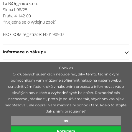
La BiOrganica s.r.o.
Slepá I 98/25
Praha 4 142 00
*Nejedná se o výdejnu zboží.
EKO-KOM registrace: F00190507
Informace o nákupu
Najít prodejce
Cookies
O křupavých sušenkách nebude řeč, díky těmto technickým
pomocníkům vám můžeme zpříjemnit nákup na našem webu,
Zůstaňte s námi v kontaktu
usnadnit vám řadu kroků v nákupním procesu a informovat vás o
skvělých novinkách a zvýhodněných baleních. Rozhodně vás
nechceme „přesladit“, proto je používáme tak, abychom vás nijak
neobtěžovali, ale dopřáli vám maximální pohodlí tam, kde o to stojíte.
Jak s nimi pracujeme?
Zaměřujeme se na hledání čistě přírodních značek, ideálně 100 %
ne
bio, které jsou mimořádné svojí účinností.
Rozumím