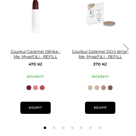
Couleur Caramel rtěnka -
Couleur Caramel Oční stíny -
Me, Myself & I - REFILL
Me, Myself & I - REFILL
470 Kč
370 Kč
skladem
skladem
n°294
n°295
n°296
n°176
n°177
n°178
n°179
Red
Rose
Pink
Taupe
London
Iridescent
Iridescent
velvet
Picadilly
Margaret
tartan
pink
Champagne
plum
refill
refill
refill
refill
refill
refill
refill
KOUPIT
KOUPIT