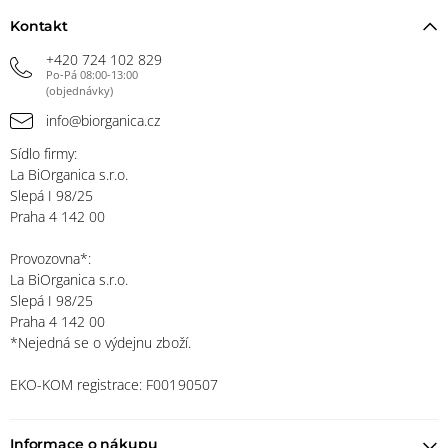
Kontakt
+420 724 102 829
Po-Pá 08:00-13:00
(objednávky)
info@biorganica.cz
Sídlo firmy:
La BiOrganica s.r.o.
Slepá I 98/25
Praha 4 142 00
Provozovna*:
La BiOrganica s.r.o.
Slepá I 98/25
Praha 4 142 00
*Nejedná se o výdejnu zboží.
EKO-KOM registrace: F00190507
Informace o nákupu