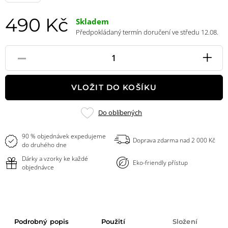
490 Kč
Skladem
Předpokládaný termín doručení ve středu 12.08.
-
+
Pole
množství
VLOŽIT DO KOŠÍKU
Přidat
Do oblíbených
do
oblíbených
90 % objednávek expedujeme
Doprava zdarma nad 2 000 Kč
do druhého dne
Dárky a vzorky ke každé
Eko-friendly přístup
objednávce
Podrobný popis
Použití
Složení