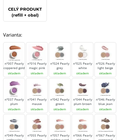
CELÝ PRODUKT
(refill + obal)
Varianta:
n°007 Pearly
n°016 Pearly
n°024 Pearly
n°025 Pearly
n°026 Pearly
coppered gold
magic pink
grey
white
light beige
skladem
skladem
skladem
skladem
skladem
n°037 Pearly
n°041 Pearly
n°042 Pearly
n°044 Pearly
n°046 Pearly
plum
mauve
green
plum brown
blue jean
skladem
skladem
skladem
skladem
skladem
n°049 Pearly
n°055 Pearly
n°057 Pearly
n°066 Pearly
n°067 Pearly
anthracite
copper
golden sand
old rose
coppered