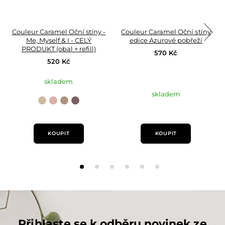
Couleur Caramel Oční stíny -
Couleur Caramel Oční stíny
Me, Myself & I - CELÝ
edice Azurové pobřeží
PRODUKT (obal + refill)
570 Kč
520 Kč
skladem
skladem
n°176
n°177
n°178
n°179
Taupe
London
Iridescent
Iridescent
tartan
pink
Champagne
plum
refill
refill
refill
refill
KOUPIT
KOUPIT
Přihlaste se k odběru novinek ze