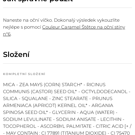
Naneste na oční víčko. Dokonalý výsledek vykouzlíte
nejlépe s pomocí
Couleur Caramel Štětce na oční stíny
n°6
.
Složení
KOMPLETNÍ SLOŽENÍ
MICA - ZEA MAYS (CORN) STARCH* - RICINUS
COMMUNIS (CASTOR) SEED OIL* - OCTYLDODECANOL -
SILICA - SQUALANE - ZINC STEARATE - PRUNUS
ARMENIACA (APRICOT) KERNEL OIL* - ARGANIA
SPINOSA SEED OIL* - GLYCERIN - AQUA (WATER) -
SODIUM LEVULINATE - SODIUM ANISATE - LECITHIN -
TOCOPHEROL - ASCORBYL PALMITATE - CITRIC ACID [+ /
- MAY CONTAIN : CI 77891 (TITANIUM DIOXIDE) - CI 75470