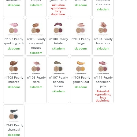
chocolate
skladem
skladem
Aktuálně
skladem
vyprodáno,
skladem
brzy
doplníme.
n°097 Pearly
n°099 Pearly
n°100 Pearly
n°103 Pearly
n°104 Pearly
sparkling pink
coppered
fatale
beige
bora bora
nugget
skladem
skladem
skladem
skladem
skladem
n°105 Pearly
n°106 Pearly
n°107 Pearly
n°109 Pearly
n°111 Pearly
moorea
tiara
banana
golden leaf
bohemian
leaves
pink
skladem
skladem
skladem
skladem
Aktuálně
vyprodáno,
brzy
doplníme.
n°149 Pearly
charcoal
skladem