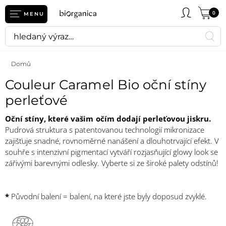
0
MENU
Domů
Couleur Caramel Bio oční stíny
perleťové
Oční stíny, které vašim očím dodají perleťovou jiskru.
Pudrová struktura s patentovanou technologií mikronizace
zajišťuje snadné, rovnoměrné nanášení a dlouhotrvající efekt. V
souhře s intenzivní pigmentací vytváří rozjasňující glowy look se
zářivými barevnými odlesky. Vyberte si ze široké palety odstínů!
*
Původní balení = balení, na které jste byly doposud zvyklé.