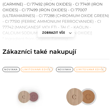
(CARMINE) - CI 77492 (IRON OXIDES) - CI 77491 (IRON
OXIDES) - CI 77499 (IRON OXIDES) - CI 77007
(ULTRAMARINES) - CI 77288 (CHROMIUM OXIDE GREEN)
- CI 77510 (FERRIC AMMONIUM FERROCYANIDE) - CI
77742 (MANGANESE VIOLET) - TALC - KAOLIN -
CALCIUM SODIUM BOROSILICATE - TIN OXIDE)]
ZOBRAZIT VŠE
* Ingredient from Organic Farming
Zákazníci také nakupují
Přidat
Při
NOVINKA
LIMITOVANÁ EDICE
NOVINKA
LIMITOVANÁ EDICE
do
do
oblíbených
obl