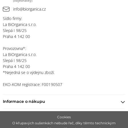
(objednávky)
info@biorganica.cz
Sídlo firmy:
La BiOrganica s.r.o.
Slepá I 98/25
Praha 4 142 00
Provozovna*:
La BiOrganica s.r.o.
Slepá I 98/25
Praha 4 142 00
*Nejedná se o výdejnu zboží.
EKO-KOM registrace: F00190507
Informace o nákupu
Najít prodejce
Cookies
O křupavých sušenkách nebude řeč, díky těmto technickým