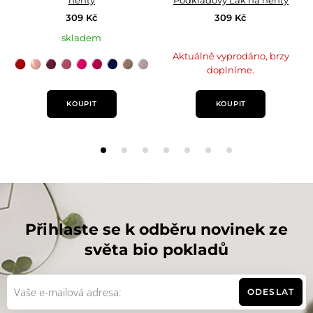
nehty
Podkladový Lak na nehty
309 Kč
309 Kč
skladem
Aktuálně vyprodáno, brzy
doplníme.
n°42
n°43
n°47
n°86
n°90
n°91
n°93
n°94
n°97
Poinsettia
Pearly
Blueberry
Sweet
Pink
Pink
Night
Taupe
Pearl
red
beti
pink
peps
magenta
blue
grey
pink
KOUPIT
KOUPIT
Přihlaste se k odběru novinek ze
světa bio pokladů
ODESLAT