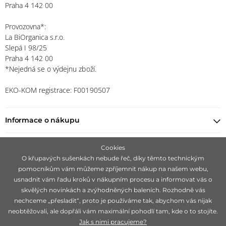
Praha 4 142 00
Provozovna*:
La BiOrganica s.r.o.
Slepá I 98/25
Praha 4 142 00
*Nejedná se o výdejnu zboží.
EKO-KOM registrace: F00190507
Informace o nákupu
Najít prodejce
Cookies
O křupavých sušenkách nebude řeč, díky těmto technickým
pomocníkům vám můžeme zpříjemnit nákup na našem webu,
Zůstaňte s námi v kontaktu
usnadnit vám řadu kroků v nákupním procesu a informovat vás o
skvělých novinkách a zvýhodněných baleních. Rozhodně vás
nechceme „přesladit“, proto je používáme tak, abychom vás nijak
neobtěžovali, ale dopřáli vám maximální pohodlí tam, kde o to stojíte.
Jak s nimi pracujeme?