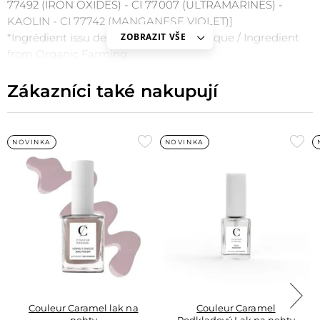
77492 (IRON OXIDES) - CI 77007 (ULTRAMARINES) -
KAOLIN - CI 77742 (MANGANESE VIOLET)]
*Ingrédient issu de l'Agriculture Biologique / Ingredient
ZOBRAZIT VŠE
from Organic Farming
Zákazníci také nakupují
Přidat
Při
NOVINKA
NOVINKA
do
do
oblíbených
obl
Couleur Caramel lak na
Couleur Caramel