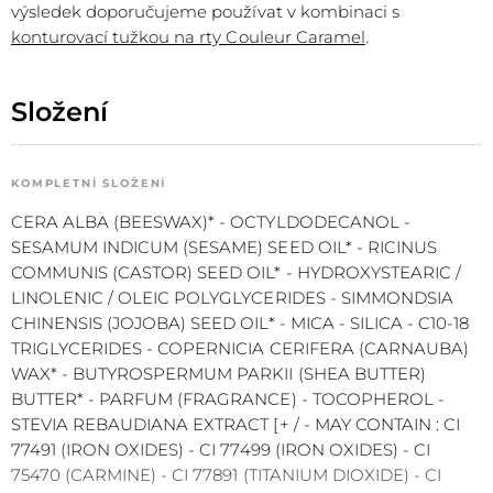
výsledek doporučujeme používat v kombinaci s
konturovací tužkou na rty Couleur Caramel
.
Složení
KOMPLETNÍ SLOŽENÍ
CERA ALBA (BEESWAX)* - OCTYLDODECANOL -
SESAMUM INDICUM (SESAME) SEED OIL* - RICINUS
COMMUNIS (CASTOR) SEED OIL* - HYDROXYSTEARIC /
LINOLENIC / OLEIC POLYGLYCERIDES - SIMMONDSIA
CHINENSIS (JOJOBA) SEED OIL* - MICA - SILICA - C10-18
TRIGLYCERIDES - COPERNICIA CERIFERA (CARNAUBA)
WAX* - BUTYROSPERMUM PARKII (SHEA BUTTER)
BUTTER* - PARFUM (FRAGRANCE) - TOCOPHEROL -
STEVIA REBAUDIANA EXTRACT [+ / - MAY CONTAIN : CI
77491 (IRON OXIDES) - CI 77499 (IRON OXIDES) - CI
75470 (CARMINE) - CI 77891 (TITANIUM DIOXIDE) - CI