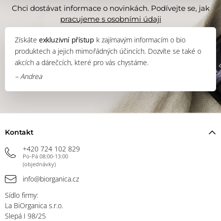
Chci dostávat informace o novinkách. Podívejte se, jak
pracujeme s osobními údaji
Získáte
exkluzivní přístup
k zajímavým informacím o bio
produktech a jejich mimořádných účincích. Dozvíte se také o
akcích a dárečcích, které pro vás chystáme.
– Andrea
Kontakt
+420 724 102 829
Po-Pá 08:00-13:00
(objednávky)
info@biorganica.cz
Sídlo firmy:
La BiOrganica s.r.o.
Slepá I 98/25