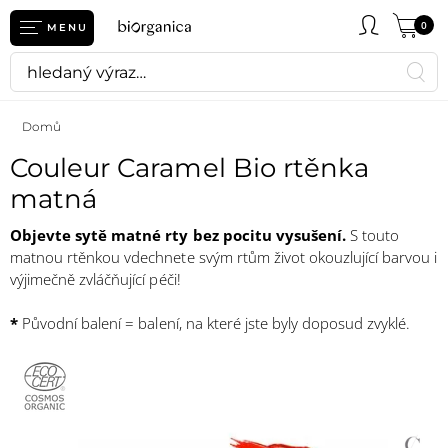
0
MENU
Domů
Couleur Caramel Bio rtěnka
matná
Objevte sytě matné rty bez pocitu vysušení.
S touto
matnou rtěnkou vdechnete svým rtům život okouzlující barvou i
výjimečně zvláčňující péči!
*
Původní balení = balení, na které jste byly doposud zvyklé.