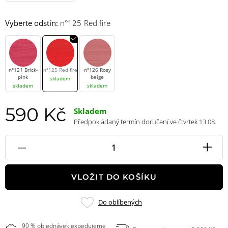
Vyberte odstín:
n°125 Red fire
n°121 Brick-
n°125 Red fire
n°126 Rosy
pink
beige
skladem
skladem
skladem
590 Kč
Skladem
Předpokládaný termín doručení ve čtvrtek 13.08.
-
+
Pole
množství
VLOŽIT DO KOŠÍKU
Přidat
Do oblíbených
do
oblíbených
90 % objednávek expedujeme