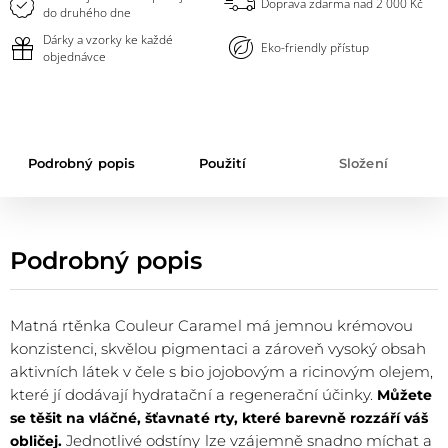
Doprava zdarma nad 2 000 Kč
do druhého dne
Dárky a vzorky ke každé
Eko-friendly přístup
objednávce
Podrobný popis
Použití
Složení
Podrobný popis
Matná rtěnka Couleur Caramel má jemnou krémovou
konzistenci, skvělou pigmentaci a zároveň vysoký obsah
aktivních látek v čele s bio jojobovým a ricinovým olejem,
které jí dodávají hydratační a regenerační účinky.
Můžete
se těšit na vláčné, šťavnaté rty, které barevně rozzáří váš
Jednotlivé odstíny lze vzájemně snadno míchat a
obličej.