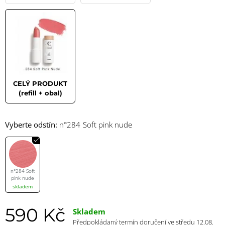
CELÝ PRODUKT
(refill + obal)
Vyberte odstín:
n°284 Soft pink nude
n°284 Soft
pink nude
skladem
590 Kč
Skladem
Předpokládaný termín doručení ve středu 12.08.