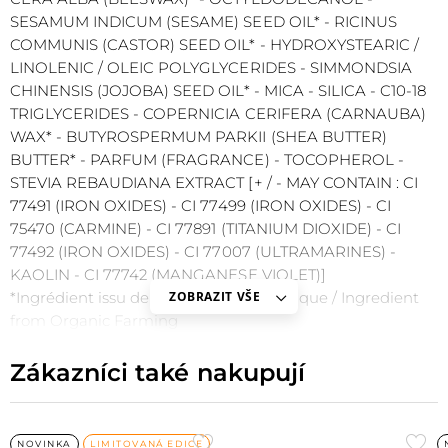
SESAMUM INDICUM (SESAME) SEED OIL* - RICINUS
COMMUNIS (CASTOR) SEED OIL* - HYDROXYSTEARIC /
LINOLENIC / OLEIC POLYGLYCERIDES - SIMMONDSIA
CHINENSIS (JOJOBA) SEED OIL* - MICA - SILICA - C10-18
TRIGLYCERIDES - COPERNICIA CERIFERA (CARNAUBA)
WAX* - BUTYROSPERMUM PARKII (SHEA BUTTER)
BUTTER* - PARFUM (FRAGRANCE) - TOCOPHEROL -
STEVIA REBAUDIANA EXTRACT [+ / - MAY CONTAIN : CI
77491 (IRON OXIDES) - CI 77499 (IRON OXIDES) - CI
75470 (CARMINE) - CI 77891 (TITANIUM DIOXIDE) - CI
77492 (IRON OXIDES) - CI 77007 (ULTRAMARINES) -
KAOLIN - CI 77742 (MANGANESE VIOLET)]
*Ingrédient issu de l'Agriculture Biologique / Ingredient
ZOBRAZIT VŠE
from Organic Farming
Zákazníci také nakupují
Přidat
Při
NOVINKA
LIMITOVANÁ EDICE