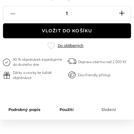
-
+
Pole
množství
VLOŽIT DO KOŠÍKU
Přidat
Do oblíbených
do
oblíbených
90 % objednávek expedujeme
Doprava zdarma nad 2 000 Kč
do druhého dne
Dárky a vzorky ke každé
Eko-friendly přístup
objednávce
Podrobný popis
Použití
Složení