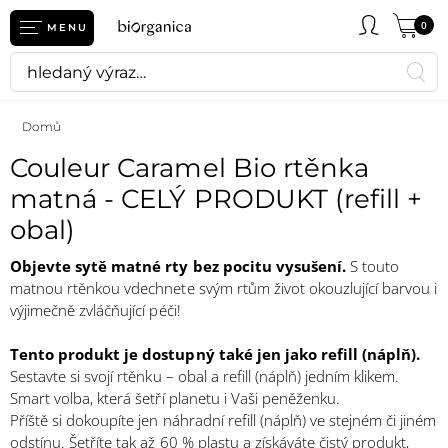
0
MENU
Domů
Couleur Caramel Bio rtěnka
matná - CELÝ PRODUKT (refill +
obal)
Objevte sytě matné rty bez pocitu vysušení.
S touto
matnou rtěnkou vdechnete svým rtům život okouzlující barvou i
výjimečně zvláčňující péči!
Tento produkt je dostupný také jen jako refill (náplň).
Sestavte si svojí rtěnku – obal a refill (náplň) jedním klikem.
Smart volba, která šetří planetu i Vaši peněženku.
Příště si dokoupíte jen náhradní refill (náplň) ve stejném či jiném
odstínu. Šetříte tak až 60 % plastu a získáváte čistý produkt,