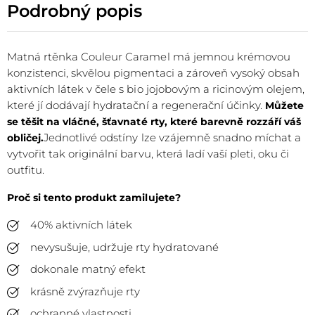
Podrobný popis
Matná rtěnka Couleur Caramel má jemnou krémovou
konzistenci, skvělou pigmentaci a zároveň vysoký obsah
aktivních látek v čele s bio jojobovým a ricinovým olejem,
které jí dodávají hydratační a regenerační účinky.
Můžete
se těšit na vláčné, šťavnaté rty, které barevně rozzáří váš
Jednotlivé odstíny lze vzájemně snadno míchat a
obličej.
vytvořit tak originální barvu, která ladí vaší pleti, oku či
outfitu.
Proč si tento produkt zamilujete?
40% aktivních látek
nevysušuje, udržuje rty hydratované
dokonale matný efekt
krásně zvýrazňuje rty
ochranné vlastnosti