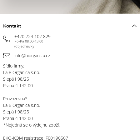
Kontakt
+420 724 102 829
Po-Pá 08:00-13:00
(objednávky)
info@biorganica.cz
Sídlo firmy:
La BiOrganica s.r.o.
Slepá I 98/25
Praha 4 142 00
Provozovna*:
La BiOrganica s.r.o.
Slepá I 98/25
Praha 4 142 00
*Nejedná se o výdejnu zboží.
EKO-KOM registrace: F00190507