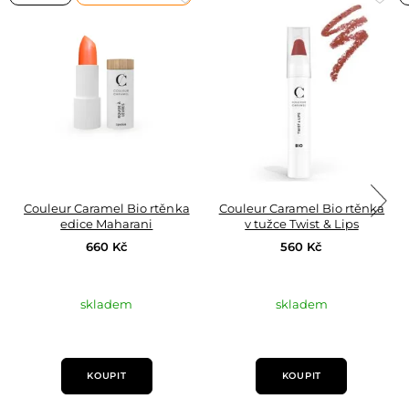
do
do
oblíbených
obl
Couleur Caramel Bio rtěnka
Couleur Caramel Bio rtěnka
edice Maharani
v tužce Twist & Lips
660 Kč
560 Kč
skladem
skladem
KOUPIT
KOUPIT