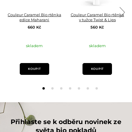
Couleur Caramel Bio rtěnka
Couleur Caramel Bio rtěnka
edice Maharani
v tužce Twist & Lips
660 Kč
560 Kč
skladem
skladem
KOUPIT
KOUPIT
Přihlaste se k odběru novinek ze
světa bio pokladů