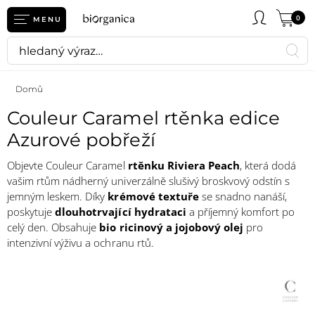
0
MENU
Domů
Couleur Caramel rtěnka edice
Azurové pobřeží
Objevte
Couleur Caramel
rtěnku Riviera Peach
, která dodá
vašim rtům nádherný univerzálně slušivý broskvový odstín s
jemným leskem. Díky
krémové textuře
se snadno nanáší,
poskytuje
dlouhotrvající hydrataci
a příjemný komfort po
celý den. Obsahuje
bio ricinový a jojobový olej
pro
intenzivní výživu a ochranu rtů.