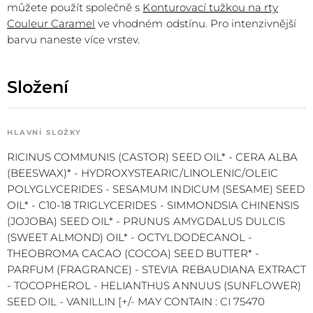
můžete použít společně s
Konturovací tužkou na rty
Couleur Caramel
ve vhodném odstínu. Pro intenzivnější
barvu naneste více vrstev.
Složení
HLAVNÍ SLOŽKY
RICINUS COMMUNIS (CASTOR) SEED OIL* - CERA ALBA
(BEESWAX)* - HYDROXYSTEARIC/LINOLENIC/OLEIC
POLYGLYCERIDES - SESAMUM INDICUM (SESAME) SEED
OIL* - C10-18 TRIGLYCERIDES - SIMMONDSIA CHINENSIS
(JOJOBA) SEED OIL* - PRUNUS AMYGDALUS DULCIS
(SWEET ALMOND) OIL* - OCTYLDODECANOL -
THEOBROMA CACAO (COCOA) SEED BUTTER* -
PARFUM (FRAGRANCE) - STEVIA REBAUDIANA EXTRACT
- TOCOPHEROL - HELIANTHUS ANNUUS (SUNFLOWER)
SEED OIL - VANILLIN [+/- MAY CONTAIN : CI 75470