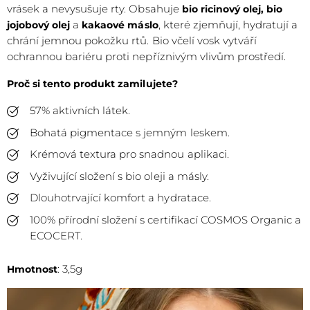
vrásek a nevysušuje rty. Obsahuje
bio ricinový olej, bio
a
, které zjemňují, hydratují a
jojobový olej
kakaové máslo
chrání jemnou pokožku rtů.
Bio včelí vosk
vytváří
ochrannou bariéru proti nepříznivým vlivům prostředí.
Proč si tento produkt zamilujete?
57% aktivních látek.
Bohatá pigmentace s jemným leskem.
Krémová textura pro snadnou aplikaci.
Vyživující složení s bio oleji a másly.
Dlouhotrvající komfort a hydratace.
100% přírodní složení s c
ertifikací COSMOS Organic a
ECOCERT.
: 3,5g
Hmotnost