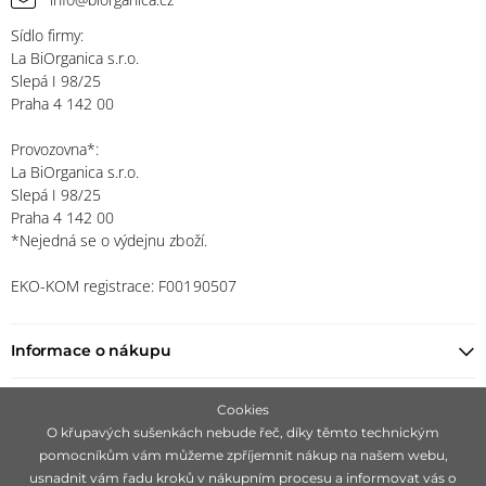
Sídlo firmy:
La BiOrganica s.r.o.
Slepá I 98/25
Praha 4 142 00
Provozovna*:
La BiOrganica s.r.o.
Slepá I 98/25
Praha 4 142 00
*Nejedná se o výdejnu zboží.
EKO-KOM registrace: F00190507
Informace o nákupu
Najít prodejce
Cookies
O křupavých sušenkách nebude řeč, díky těmto technickým
pomocníkům vám můžeme zpříjemnit nákup na našem webu,
Zůstaňte s námi v kontaktu
usnadnit vám řadu kroků v nákupním procesu a informovat vás o