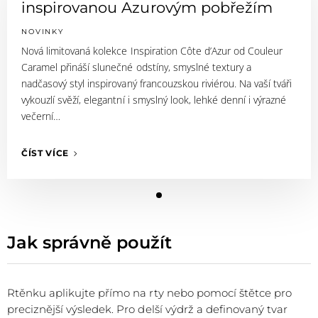
inspirovanou Azurovým pobřežím
NOVINKY
Nová limitovaná kolekce Inspiration Côte d’Azur od Couleur
Caramel přináší slunečné odstíny, smyslné textury a
nadčasový styl inspirovaný francouzskou riviérou. Na vaší tváři
vykouzlí svěží, elegantní i smyslný look, lehké denní i výrazné
večerní…
ČÍST VÍCE
Jak správně použít
Rtěnku aplikujte přímo na rty nebo pomocí štětce pro
preciznější výsledek. Pro delší výdrž a definovaný tvar