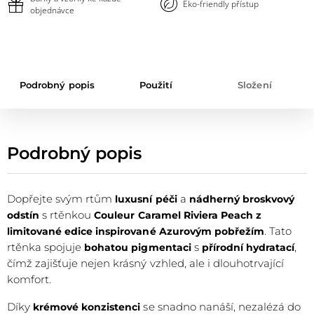
Eko-friendly přístup
objednávce
Podrobný popis
Použití
Složení
Podrobný popis
Dopřejte svým rtům
a
luxusní péči
nádherný broskvový
s rtěnkou
odstín
Couleur Caramel Riviera Peach z
. Tato
limitované edice inspirované Azurovým pobřežím
rtěnka spojuje
s
,
bohatou pigmentaci
přírodní hydratací
čímž zajišťuje nejen krásný vzhled, ale i dlouhotrvající
komfort.
Díky
se snadno nanáší, nezalézá do
krémové konzistenci