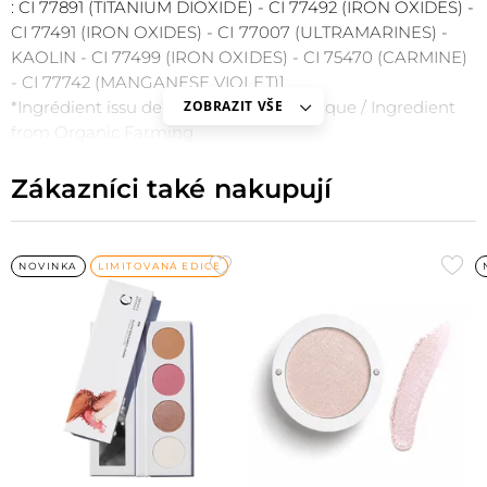
: CI 77891 (TITANIUM DIOXIDE) - CI 77492 (IRON OXIDES) -
CI 77491 (IRON OXIDES) - CI 77007 (ULTRAMARINES) -
KAOLIN - CI 77499 (IRON OXIDES) - CI 75470 (CARMINE)
- CI 77742 (MANGANESE VIOLET)]
*Ingrédient issu de l'Agriculture Biologique / Ingredient
ZOBRAZIT VŠE
from Organic Farming
Zákazníci také nakupují
Přidat
Při
NOVINKA
LIMITOVANÁ EDICE
do
do
oblíbených
obl