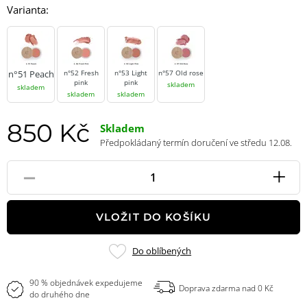
Varianta:
n°51 Peach
n°52 Fresh
n°53 Light
n°57 Old rose
pink
pink
skladem
skladem
skladem
skladem
850 Kč
Skladem
Předpokládaný termín doručení ve středu 12.08.
-
+
Pole
množství
VLOŽIT DO KOŠÍKU
Přidat
Do oblíbených
do
oblíbených
90 % objednávek expedujeme
Doprava zdarma nad 0 Kč
do druhého dne