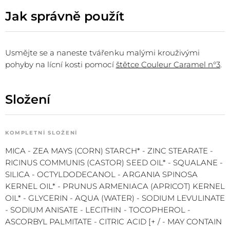
Jak správně použít
Usmějte se a naneste tvářenku malými krouživými
pohyby na lícní kosti pomocí
štětce Couleur Caramel n°3
.
Složení
KOMPLETNÍ SLOŽENÍ
MICA - ZEA MAYS (CORN) STARCH* - ZINC STEARATE -
RICINUS COMMUNIS (CASTOR) SEED OIL* - SQUALANE -
SILICA - OCTYLDODECANOL - ARGANIA SPINOSA
KERNEL OIL* - PRUNUS ARMENIACA (APRICOT) KERNEL
OIL* - GLYCERIN - AQUA (WATER) - SODIUM LEVULINATE
- SODIUM ANISATE - LECITHIN - TOCOPHEROL -
ASCORBYL PALMITATE - CITRIC ACID [+ / - MAY CONTAIN