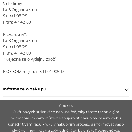
Sídlo firmy:
La BiOrganica s.r.o.
Slepá I 98/25
Praha 4 142 00
Provozovna*:
La BiOrganica s.r.o.
Slepá I 98/25
Praha 4 142 00
*Nejedná se o výdejnu zboží.
EKO-KOM registrace: F00190507
Informace o nákupu
Najít prodejce
Cookies
O křupavých sušenkách nebude řeč, díky těmto technickým
pomocníkům vám můžeme zpříjemnit nákup na našem webu,
Zůstaňte s námi v kontaktu
usnadnit vám řadu kroků v nákupním procesu a informovat vás o
skvělých novinkách a zvýhodněných baleních. Rozhodně vás