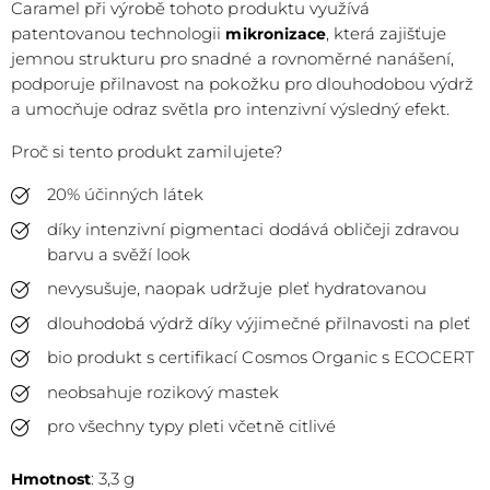
Caramel při výrobě tohoto produktu využívá
patentovanou technologii
, která zajišťuje
mikronizace
jemnou strukturu pro snadné a rovnoměrné nanášení,
podporuje přilnavost na pokožku pro dlouhodobou výdrž
a umocňuje odraz světla pro intenzivní výsledný efekt.
Proč si tento produkt zamilujete?
20% účinných látek
díky intenzivní pigmentaci dodává obličeji zdravou
barvu a svěží look
nevysušuje, naopak udržuje pleť hydratovanou
dlouhodobá výdrž díky výjimečné přilnavosti na pleť
bio produkt s certifikací Cosmos Organic s ECOCERT
neobsahuje rozikový mastek
pro všechny typy pleti včetně citlivé
: 3,3 g
Hmotnost