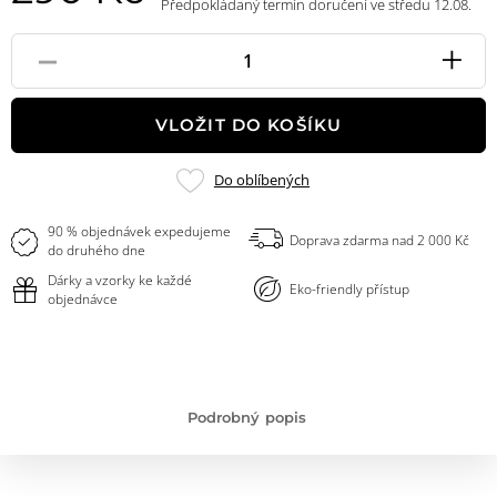
Předpokládaný termín doručení ve středu 12.08.
-
+
Pole
množství
VLOŽIT DO KOŠÍKU
Přidat
Do oblíbených
do
oblíbených
90 % objednávek expedujeme
Doprava zdarma nad 2 000 Kč
do druhého dne
Dárky a vzorky ke každé
Eko-friendly přístup
objednávce
Podrobný popis