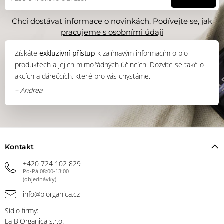
Chci dostávat informace o novinkách. Podívejte se, jak
pracujeme s osobními údaji
Získáte
exkluzivní přístup
k zajímavým informacím o bio
produktech a jejich mimořádných účincích. Dozvíte se také o
akcích a dárečcích, které pro vás chystáme.
– Andrea
Kontakt
+420 724 102 829
Po-Pá 08:00-13:00
(objednávky)
info@biorganica.cz
Sídlo firmy:
La BiOrganica s.r.o.