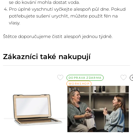
se do kování mohla dostat voda.
Pro úplné vyschnutí vyčkejte alespoň půl dne. Pokud
potřebujete sušení urychlit, můžete použít fén na
vlasy.
Štětce doporučujeme čistit alespoň jednou týdně.
Zákazníci také nakupují
Přidat
Při
DOPRAVA ZDARMA
WORKSHOP
do
do
oblíbených
obl