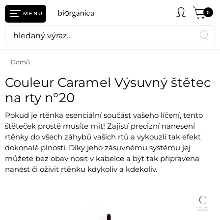
0
MENU
Domů
Couleur Caramel Výsuvný štětec
na rty n°20
Pokud je rtěnka esenciální součást vašeho líčení, tento
štěteček prostě musíte mít! Zajistí precizní nanesení
rtěnky do všech záhybů vašich rtů a vykouzlí tak efekt
dokonalé plnosti. Díky jeho zásuvnému systému jej
můžete bez obav nosit v kabelce a být tak připravena
nanést či oživit rtěnku kdykoliv a kdekoliv.