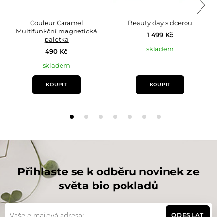
Couleur Caramel
Beauty day s dcerou
Multifunkční magnetická
1 499 Kč
paletka
skladem
490 Kč
skladem
KOUPIT
KOUPIT
Přihlaste se k odběru novinek ze
světa bio pokladů
ODESLAT