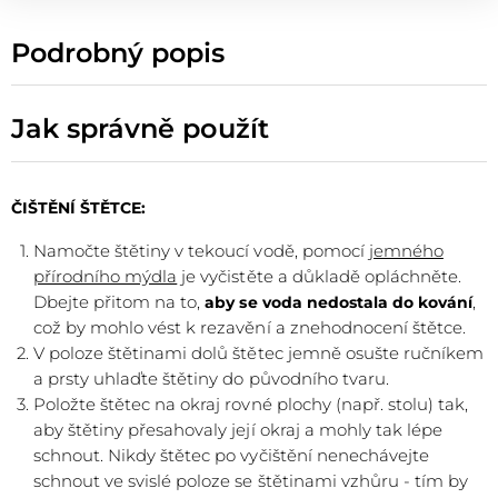
Podrobný popis
Jak správně použít
ČIŠTĚNÍ ŠTĚTCE:
Namočte štětiny v tekoucí vodě, pomocí
jemného
přírodního mýdla
je vyčistěte a důkladě opláchněte.
Dbejte přitom na to,
,
aby se voda nedostala do kování
což by mohlo vést k rezavění a znehodnocení štětce.
V poloze štětinami dolů štětec jemně osušte ručníkem
a prsty uhlaďte štětiny do původního tvaru.
Položte štětec na okraj rovné plochy (např. stolu) tak,
aby štětiny přesahovaly její okraj a mohly tak lépe
schnout. Nikdy štětec po vyčištění nenechávejte
schnout ve svislé poloze se štětinami vzhůru - tím by