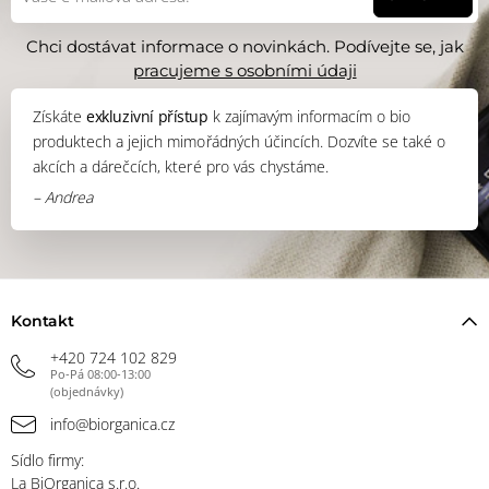
Chci dostávat informace o novinkách. Podívejte se, jak
pracujeme s osobními údaji
Získáte
exkluzivní přístup
k zajímavým informacím o bio
produktech a jejich mimořádných účincích. Dozvíte se také o
akcích a dárečcích, které pro vás chystáme.
– Andrea
Kontakt
+420 724 102 829
Po-Pá 08:00-13:00
(objednávky)
info@biorganica.cz
Sídlo firmy:
La BiOrganica s.r.o.