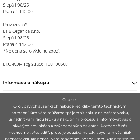
Slepá I 98/25
Praha 4 142 00
Provozovna*:
La BiOrganica s.r.o.
Slepá I 98/25
Praha 4 142 00
*Nejedná se o výdejnu zboží.
EKO-KOM registrace: F00190507
Informace o nákupu
Najít prodejce
Cookies
O křupavých sušenkách nebude řeč, díky těmto technickým
pomocníkům vám můžeme zpříjemnit nákup na našem webu,
Zůstaňte s námi v kontaktu
usnadnit vám řadu kroků v nákupním procesu a informovat vás o
skvělých novinkách a zvýhodněných baleních. Rozhodně vás
nechceme „přesladit“, proto je používáme tak, abychom vás nijak
neobtěžovali, ale dopřáli vám maximální pohodlí tam, kde o to stojíte.