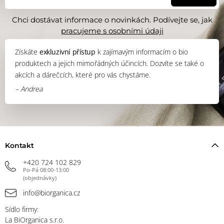
Chci dostávat informace o novinkách. Podívejte se, jak
pracujeme s osobními údaji
Získáte
exkluzivní přístup
k zajímavým informacím o bio
produktech a jejich mimořádných účincích. Dozvíte se také o
akcích a dárečcích, které pro vás chystáme.
– Andrea
Kontakt
+420 724 102 829
Po-Pá 08:00-13:00
(objednávky)
info@biorganica.cz
Sídlo firmy:
La BiOrganica s.r.o.