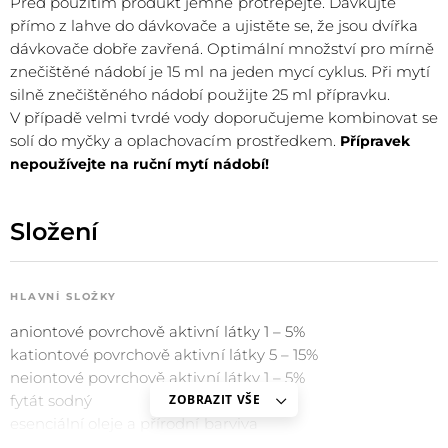
Před použitím produkt jemně protřepejte. Dávkujte
přímo z lahve do dávkovače a ujistěte se, že jsou dvířka
dávkovače dobře zavřená. Optimální množství pro mírně
znečištěné nádobí je 15 ml na jeden mycí cyklus. Při mytí
silně znečištěného nádobí použijte 25 ml přípravku.
V případě velmi tvrdé vody doporučujeme kombinovat se
solí do myčky a oplachovacím prostředkem.
Přípravek
nepoužívejte na ruční mytí nádobí!
Složení
HLAVNÍ SLOŽKY
aniontové povrchově aktivní látky 1 – 5%
kationtové povrchově aktivní látky 5 – 15%
neiontové povrchov
ě
aktivní látky 1 – 5%
fytát sodný
ZOBRAZIT VŠE
esenciální oleje a přírodní barviva