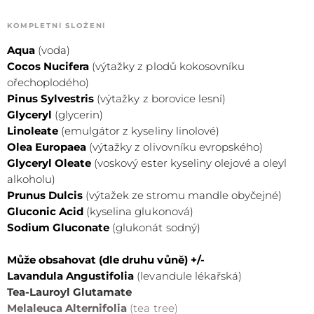
KOMPLETNÍ SLOŽENÍ
Aqua
(voda)
Cocos Nucifera
(výtažky z plodů kokosovníku
ořechoplodého)
Pinus Sylvestris
(výtažky z borovice lesní)
Glyceryl
(glycerin)
Linoleate
(emulgátor z kyseliny linolové)
Olea Europaea
(výtažky z olivovníku evropského)
Glyceryl Oleate
(voskový ester kyseliny olejové a oleyl
alkoholu)
Prunus Dulcis
(výtažek ze stromu mandle obyčejné)
Gluconic Acid
(kyselina glukonová)
Sodium Gluconate
(glukonát sodný)
Může obsahovat (dle druhu vůně) +/-
Lavandula Angustifolia
(levandule lékařská)
Tea-Lauroyl Glutamate
Melaleuca Alternifolia
(tea tree)