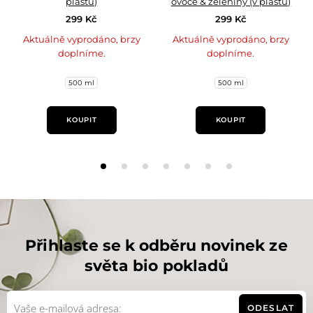
plastu)
ovoce & zeleniny (v plastu)
299 Kč
299 Kč
Aktuálně vyprodáno, brzy
Aktuálně vyprodáno, brzy
doplníme.
doplníme.
500 ml
500 ml
KOUPIT
KOUPIT
Přihlaste se k odběru novinek ze
světa bio pokladů
ODESLAT