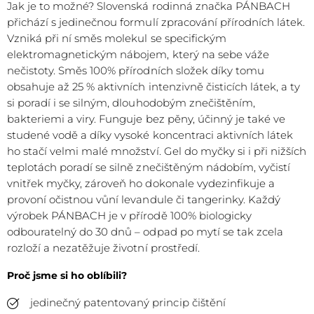
Jak je to možné? Slovenská rodinná značka PÁNBACH
přichází s jedinečnou formulí zpracování přírodních látek.
Vzniká při ní směs molekul se specifickým
elektromagnetickým nábojem, který na sebe váže
nečistoty. Směs 100% přírodních složek díky tomu
obsahuje až 25 % aktivních intenzivně čisticích látek, a ty
si poradí i se silným, dlouhodobým znečištěním,
bakteriemi a viry. Funguje bez pěny, účinný je také ve
studené vodě a díky vysoké koncentraci aktivních látek
ho stačí velmi malé množství. Gel do myčky si i při nižších
teplotách poradí se silně znečištěným nádobím, vyčistí
vnitřek myčky, zároveň ho dokonale vydezinfikuje a
provoní očistnou vůní levandule či tangerinky. Každý
výrobek PÁNBACH je v přírodě 100% biologicky
odbouratelný do 30 dnů – odpad po mytí se tak zcela
rozloží a nezatěžuje životní prostředí.
Proč jsme si ho oblíbili?
jedinečný patentovaný princip čištění