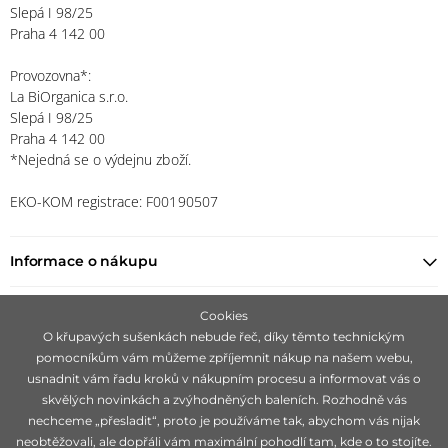
Slepá I 98/25
Praha 4 142 00
Provozovna*:
La BiOrganica s.r.o.
Slepá I 98/25
Praha 4 142 00
*Nejedná se o výdejnu zboží.
EKO-KOM registrace: F00190507
Informace o nákupu
Najít prodejce
Cookies
O křupavých sušenkách nebude řeč, díky těmto technickým
pomocníkům vám můžeme zpříjemnit nákup na našem webu,
Zůstaňte s námi v kontaktu
usnadnit vám řadu kroků v nákupním procesu a informovat vás o
skvělých novinkách a zvýhodněných baleních. Rozhodně vás
nechceme „přesladit“, proto je používáme tak, abychom vás nijak
neobtěžovali, ale dopřáli vám maximální pohodlí tam, kde o to stojíte.