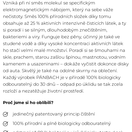
Vzniká při ní směs molekul se specifickým
elektromagnetickým nábojem, který na sebe váže
nečistoty. Směs 100% přírodních složek díky tomu
obsahuje až 25 % aktivních intenzivně čisticích látek, a ty
si poradí i se silným, dlouhodobým znečištěním,
bakteriemi a viry. Funguje bez pěny, účinný je také ve
studené vodě a díky vysoké koncentraci aktivních látek
ho stačí velmi malé množství. Poradí si se šmouhami na
skle, prachem, starou zašlou špínou, mastnotou, vodním
kamenem a usazeninami – dokáže vyčistit dokonce disky
od auta. Skvělý je také na odolné skvrny na oblečení.
Každý výrobek PÁNBACH je v přírodě 100% biologicky
odbouratelný do 30 dnů – odpad po úklidu se tak zcela
rozloží a nezatěžuje životní prostředí.
Proč jsme si ho oblíbili?
jedinečný patentovaný princip čištění
100% přírodní a plně biologicky odbouratelný