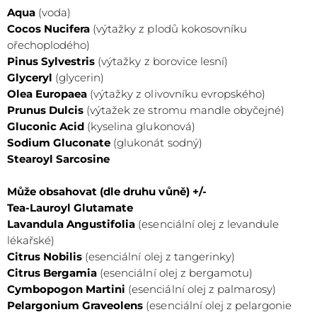
Aqua
(voda)
Cocos Nucifera
(výtažky z plodů kokosovníku
ořechoplodého)
Pinus Sylvestris
(výtažky z borovice lesní)
Glyceryl
(glycerin)
Olea Europaea
(výtažky z olivovníku evropského)
Prunus Dulcis
(výtažek ze stromu mandle obyčejné)
Gluconic Acid
(kyselina glukonová)
Sodium Gluconate
(glukonát sodný)
Stearoyl Sarcosine
Může obsahovat (dle druhu vůně) +/-
Tea-Lauroyl Glutamate
Lavandula Angustifolia
(esenciální olej z levandule
lékařské)
Citrus Nobilis
(esenciální olej z tangerinky)
Citrus Bergamia
(esenciální olej z bergamotu)
Cymbopogon Martini
(esenciální olej z palmarosy)
Pelargonium Graveolens
(esenciální olej z pelargonie