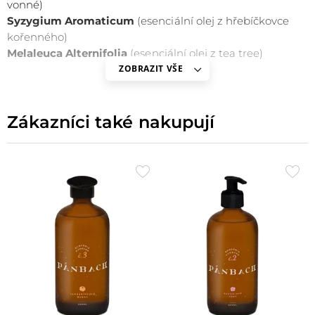
vonné)
Syzygium Aromaticum
(esenciální olej z hřebíčkovce
kořenného)
Melaleuca Alternifolia
(esenciální olej z tea tree)
ZOBRAZIT VŠE
Zákazníci také nakupují
Přidat
Při
do
do
oblíbených
obl