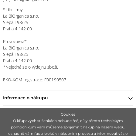
Sídlo firmy:
La BiOrganica s.r.o.
Slepá I 98/25
Praha 4 142 00
Provozovna*:
La BiOrganica s.r.o.
Slepá I 98/25
Praha 4 142 00
*Nejedná se o výdejnu zboží.
EKO-KOM registrace: F00190507
Informace o nákupu
Najít prodejce
Cookies
O křupavých sušenkách nebude řeč, díky těmto technickým
pomocníkům vám můžeme zpříjemnit nákup na našem webu,
Zůstaňte s námi v kontaktu
usnadnit vám řadu kroků v nákupním procesu a informovat vás o