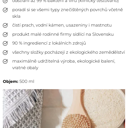
odstraní až 99 % bakterií a virů (klinicky testováno)
poradí si se všemi typy znečištěných povrchů včetně
skla
čistí prach, vodní kámen, usazeniny i mastnotu
produkt malé rodinné firmy sídlící na Slovensku
90 % ingrediencí z lokálních zdrojů
všechny složky pocházejí z ekologického zemědělství
maximálně udržitelná výroba, ekologické balení,
vratné obaly
500 ml
Objem: