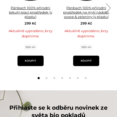
Pánbach 100% přírodní
Pánbach 100% přírodní
tekutý prací prostředek (v
prostředek na mytí nádobí,
plastu)
ovoce & zeleniny (v plastu)
299 Kč
299 Kč
Aktuálně vyprodáno, brzy
Aktuálně vyprodáno, brzy
doplníme.
doplníme.
500 ml
500 ml
KOUPIT
KOUPIT
Přihlaste se k odběru novinek ze
světa bio pokladů