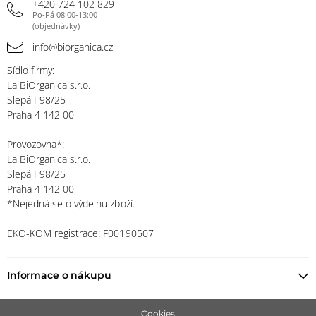
+420 724 102 829
Po-Pá 08:00-13:00
(objednávky)
info@biorganica.cz
Sídlo firmy:
La BiOrganica s.r.o.
Slepá I 98/25
Praha 4 142 00
Provozovna*:
La BiOrganica s.r.o.
Slepá I 98/25
Praha 4 142 00
*Nejedná se o výdejnu zboží.
EKO-KOM registrace: F00190507
Informace o nákupu
Najít prodejce
Cookies