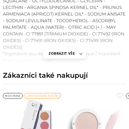
SQUALANE - OCTYLDODECANOL - GLYCERIN -
LECITHIN - ARGANIA SPINOSA KERNEL OIL* - PRUNUS
ARMENIACA (APRICOT) KERNEL OIL* - SODIUM ANISATE
- SODIUM LEVULINATE - TOCOPHEROL - ASCORBYL
PALMITATE - AQUA (WATER) - CITRIC ACID [+ / - MAY
CONTAIN : CI 77891 (TITANIUM DIOXIDE) - CI 77492 (IRON
OXIDES) - CI 77491 (IRON OXIDES) - CI 77499 (IRON
OXIDES)]
*Ingrédient issu de l'Agriculture Biologique / Ingredient
ZOBRAZIT VŠE
from Organic Farming
Zákazníci také nakupují
Přidat
Při
NOVINKA
LIMITOVANÁ EDICE
do
do
oblíbených
obl