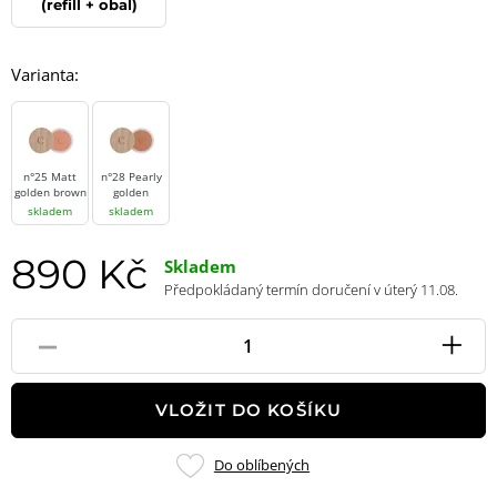
(refill + obal)
Varianta:
n°25 Matt
n°28 Pearly
golden brown
golden
skladem
skladem
890 Kč
Skladem
Předpokládaný termín doručení v úterý 11.08.
-
+
Pole
množství
VLOŽIT DO KOŠÍKU
Přidat
Do oblíbených
do