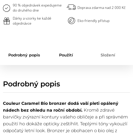
oblíbených
90 % objednávek expedujeme
Doprava zdarma nad 2 000 Kč
do druhého dne
Dárky a vzorky ke každé
Eko-friendly přístup
objednávce
Podrobný popis
Použití
Složení
Podrobný popis
Couleur Caramel Bio bronzer dodá vaší pleti opálený
Kromě zdravé
nádech bez ohledu na roční období.
barvičky zvýrazní kontury vašeho obličeje a při správném
použití ho dokáže opticky zeštíhlit. Teplými tóny vykouzlí
odpočatý letní look. Bronzer je obohacen o bio olej z