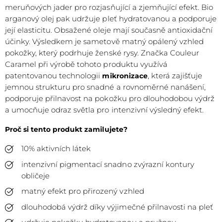
meruňových jader pro rozjasňující a zjemňující efekt. Bio
arganový olej pak udržuje pleť hydratovanou a podporuje
její elasticitu. Obsažené oleje mají současně antioxidační
účinky. Výsledkem je sametově matný opálený vzhled
pokožky, který podrhuje ženské rysy. Značka Couleur
Caramel při výrobě tohoto produktu využívá
patentovanou technologii
, která zajišťuje
mikronizace
jemnou strukturu pro snadné a rovnoměrné nanášení,
podporuje přilnavost na pokožku pro dlouhodobou výdrž
a umocňuje odraz světla pro intenzivní výsledný efekt.
Proč si tento produkt zamilujete?
10% aktivních látek
intenzivní pigmentací snadno zvýrazní kontury
obličeje
matný efekt pro přirozený vzhled
dlouhodobá výdrž díky výjimečné přilnavosti na pleť