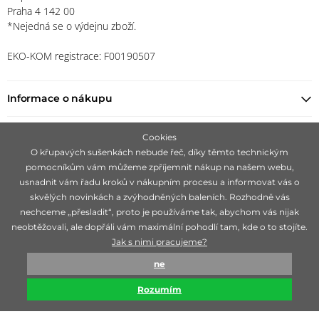
Praha 4 142 00
*Nejedná se o výdejnu zboží.
EKO-KOM registrace: F00190507
Informace o nákupu
Najít prodejce
Cookies
O křupavých sušenkách nebude řeč, díky těmto technickým
pomocníkům vám můžeme zpříjemnit nákup na našem webu,
Zůstaňte s námi v kontaktu
usnadnit vám řadu kroků v nákupním procesu a informovat vás o
skvělých novinkách a zvýhodněných baleních. Rozhodně vás
nechceme „přesladit“, proto je používáme tak, abychom vás nijak
neobtěžovali, ale dopřáli vám maximální pohodlí tam, kde o to stojíte.
Jak s nimi pracujeme?
Zaměřujeme se na hledání čistě přírodních značek, ideálně 100 %
ne
bio, které jsou mimořádné svojí účinností.
Rozumím
© biorganica 1993-2026
Technicky zajišťuje
Simplia s.r.o.