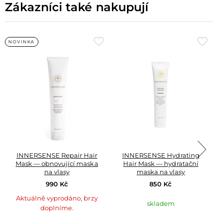
Zákazníci také nakupují
DAUCUS CAROTA SATIVA
Přidat
Při
NOVINKA
Výtažek z mrkve
do
do
Zabraňuje vypadávání vlasů
oblíbených
obl
Napomáhá stimulovat růst vlasů
Zmírňuje lámavost vlasů
INNERSENSE Repair Hair
INNERSENSE Hydrating
Mask — obnovující maska
Hair Mask — hydratační
na vlasy
maska na vlasy
990 Kč
850 Kč
Aktuálně vyprodáno, brzy
skladem
LAVANDULA ANGUSTIFOLIA
doplníme.