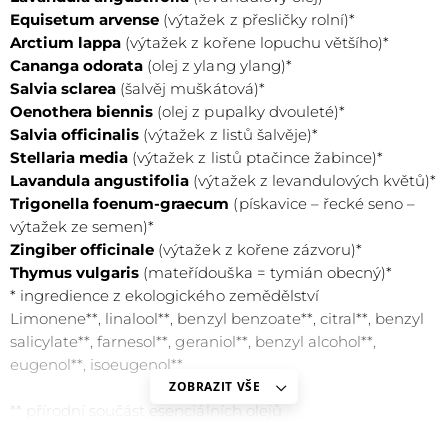
Equisetum arvense
(výtažek z přesličky rolní)*
Arctium lappa
(výtažek z kořene lopuchu většího)*
Cananga odorata
(olej z ylang ylang)*
Salvia sclarea
(šalvěj muškátová)*
Oenothera biennis
(olej z pupalky dvouleté)*
Salvia officinalis
(výtažek z listů šalvěje)*
Stellaria media
(výtažek z listů ptačince žabince)*
Lavandula angustifolia
(výtažek z levandulových květů)*
ROSMARINUS OFFICINALIS
Trigonella foenum-graecum
(pískavice – řecké seno –
Výtažek z listů rozmarýnu
výtažek ze semen)*
Zabraňuje vypadávání vlasů
Zingiber officinale
(výtažek z kořene zázvoru)*
Thymus vulgaris
(mateřídouška = tymián obecný)*
Zklidňuje pokožku hlavy
* ingredience z ekologického zemědělství
Pomáhá předcházet šedivění vlasů
Limonene**, linalool**, benzyl benzoate**, citral**, benzyl
salicylate**, farnesol**, geraniol**, benzyl alcohol**,
eugenol**, isoeugenol**
ZOBRAZIT VŠE
** přírodní součást esenciálních olejů