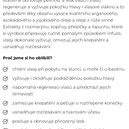
viditelně obnovuje pevnost a lesk vašich vlasů,
regeneruje a vyživuje pokožku hlavy i vlasové vlákno a to
především díky obsahu vysoce kvalitního arganového,
avokádového a jojobového oleje a oleje z růže vinné.
Extrakty z rozmarýnu, kopřivy, přesličky a lopuchu, které
si výrobce připravuje ručně pomalým způsobem infuze,
vlasy dokonale vyživují, omezují jejich krepatění a
usnadňují rozčesávání.
Proč jsme si ho oblíbili?
chrání vlasy při pobytu na slunci, u moře či u bazénu
vyživuje i zklidňuje podrážděnou pokožku hlavy
napomáhá regeneraci vlasů a předchází jejich
lámavosti
zamezuje krepatění a pečuje o roztřepené konečky
usnadňuje rozčesávání a tvarování účesu
posiluje a obnovuje přirozený lesk