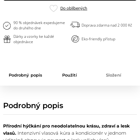
Přidat
Do oblíbených
do
oblíbených
90 % objednávek expedujeme
Doprava zdarma nad 2 000 Kč
do druhého dne
Dárky a vzorky ke každé
Eko-friendly přístup
objednávce
Podrobný popis
Použití
Složení
Podrobný popis
Přírodní hýčkání pro neodolatelnou krásu, zdraví a lesk
Intenzivní vlasová kúra a kondicionér v jednom
vlasů.