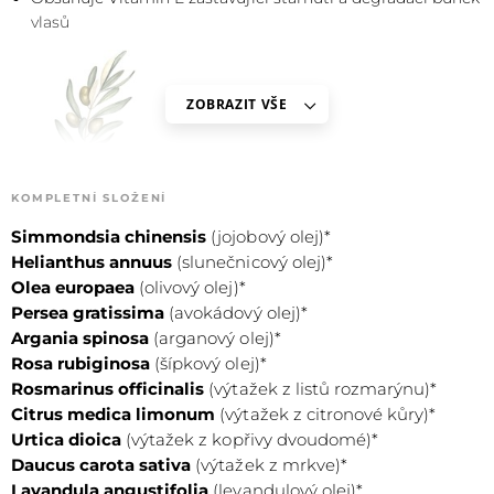
vlasů
ZOBRAZIT VŠE
KOMPLETNÍ SLOŽENÍ
Simmondsia chinensis
(jojobový olej)*
OLEA EUROPAEA
Helianthus annuus
(slunečnicový olej)*
Olea europaea
(olivový olej)*
Olivový olej
Persea gratissima
(avokádový olej)*
Zaceluje vlas a pomáhá tak s roztřepenými konečky
Argania spinosa
(arganový olej)*
Rosa rubiginosa
Zabraňuje zvýšenému vypadávání vlasů
(šípkový olej)*
Rosmarinus officinalis
(výtažek z listů rozmarýnu)*
Čistí a vyživuje pokožku hlavy
Citrus medica limonum
(výtažek z citronové kůry)*
Zabraňuje vysušování pokožky hlavy a tím bojuje proti
Urtica dioica
(výtažek z kopřivy dvoudomé)*
lupům
Daucus carota sativa
(výtažek z mrkve)*
Lavandula angustifolia
(levandulový olej)*