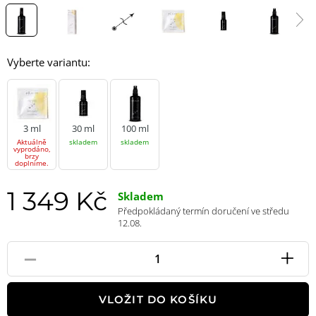
Vyberte variantu:
3 ml
30 ml
100 ml
Aktuálně
skladem
skladem
vyprodáno,
brzy
doplníme.
1 349 Kč
Skladem
Předpokládaný termín doručení ve středu
12.08.
-
+
Pole
množství
VLOŽIT DO KOŠÍKU