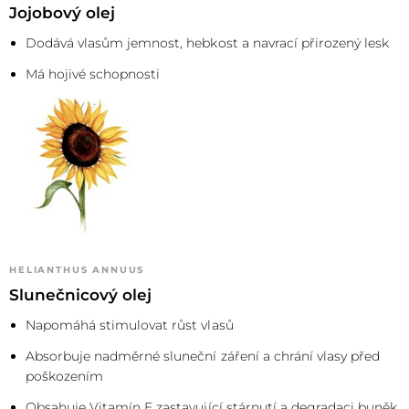
Jojobový olej
Dodává vlasům jemnost, hebkost a navrací přirozený lesk
Má hojivé schopnosti
HELIANTHUS ANNUUS
Slunečnicový olej
Napomáhá stimulovat růst vlasů
Absorbuje nadměrné sluneční záření a chrání vlasy před
poškozením
Obsahuje Vitamín E zastavující stárnutí a degradaci buněk