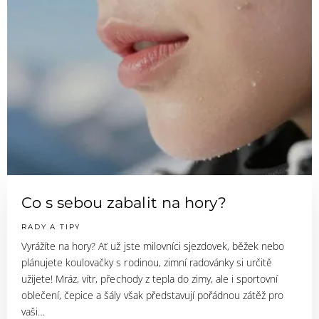
Co s sebou zabalit na hory?
RADY A TIPY
Vyrážíte na hory? Ať už jste milovníci sjezdovek, běžek nebo
plánujete koulovačky s rodinou, zimní radovánky si určitě
užijete! Mráz, vítr, přechody z tepla do zimy, ale i sportovní
oblečení, čepice a šály však představují pořádnou zátěž pro
vaši…