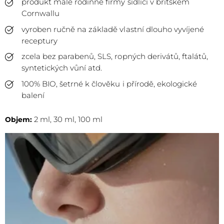
produkt malé rodinné firmy sídlící v britském
Cornwallu
vyroben ručně na základě vlastní dlouho vyvíjené
receptury
zcela bez parabenů, SLS, ropných derivátů, ftalátů,
syntetických vůní atd.
100% BIO, šetrné k člověku i přírodě, ekologické
balení
2 ml, 30 ml, 100 ml
Objem: