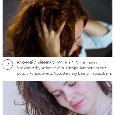
BARVENÉ A KŘEHKÉ VLASY: Pročešte hřebenem se
2
širokými zuby ke konečkům. Umyjte šamponem bez
použití kondicionéru. Vysušte vlasy běžným způsobem.