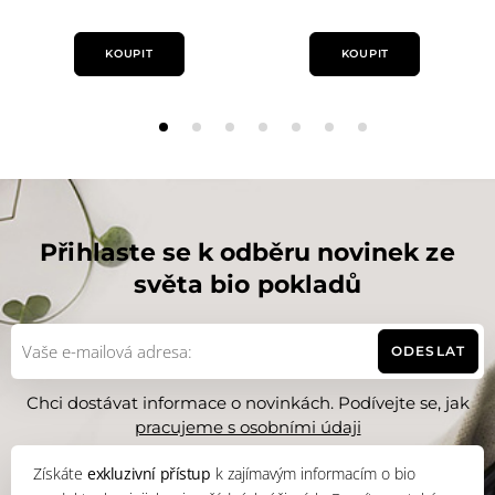
Levandulový olej
Zabraňuje vypadávání vlasů
KOUPIT
KOUPIT
Má protizánětlivé a dezinfekční účinky
Zabraňuje vysušování pokožky hlavy a tím bojuje proti
lupům
Ručně malované akvarely od
Přihlaste se k odběru novinek ze
světa bio pokladů
ODESLAT
Chci dostávat informace o novinkách. Podívejte se, jak
pracujeme s osobními údaji
Získáte
exkluzivní přístup
k zajímavým informacím o bio