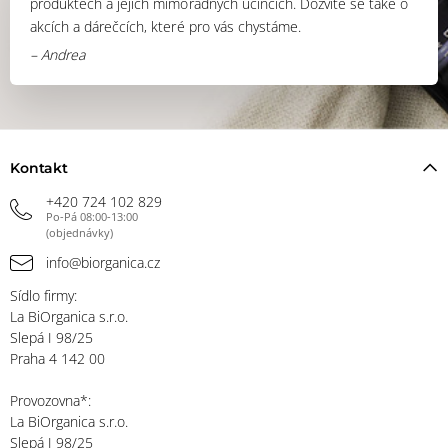
produktech a jejich mimořádných účincích. Dozvíte se také o
akcích a dárečcích, které pro vás chystáme.
– Andrea
Kontakt
+420 724 102 829
Po-Pá 08:00-13:00
(objednávky)
info@biorganica.cz
Sídlo firmy:
La BiOrganica s.r.o.
Slepá I 98/25
Praha 4 142 00
Provozovna*:
La BiOrganica s.r.o.
Slepá I 98/25