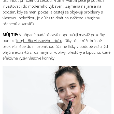
uschnout přirozenou cestou, kromě kvalitní péče je potřeba
investovat i do moderního vybavení. Zejména na jaře a na
podzim, kdy se mění počasí a častěji se objevují problémy s
vlasovou pokožkou, je důležité dbát na zvýšenou hygienu
hřebenů a kartáčů.
MŮJ TIP:
V případě padání vlasů doporučuji masáž pokožky
pomocí
Inlight Bio vlasového elixíru
. Díky ní se kůže krásně
prokrví a lépe do ní proniknou účinné látky v podobě vzácných
olejů a extraktů z rozmarýnu, kopřivy, přesličky a lopuchu, které
efektivně vyživí vlasové kořínky.