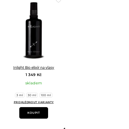
Přidat
do
oblíbených
Inlight Bio elixír na vlasy
1 349 Kč
skladem
3 ml
30 ml
100 ml
PROHLÉDNOUT VARIANTY
KOUPIT