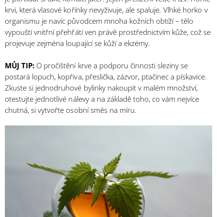
krvi, která vlasové kořínky nevyživuje, ale spaluje. Vlhké horko v
organismu je navíc původcem mnoha kožních obtíží – tělo
vypouští vnitřní přehřátí ven právě prostřednictvím kůže, což se
projevuje zejména loupající se kůží a ekzémy.
MŮJ TIP:
O pročištění krve a podporu činnosti sleziny se
postará lopuch, kopřiva, přeslička, zázvor, ptačinec a pískavice.
Zkuste si jednodruhové bylinky nakoupit v malém množství,
otestujte jednotlivé nálevy a na základě toho, co vám nejvíce
chutná, si vytvořte osobní směs na míru.