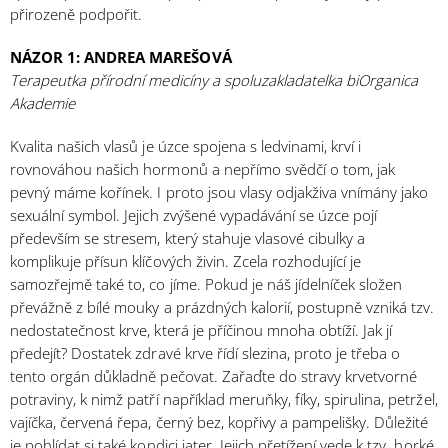
přirozeně podpořit.
NÁZOR 1: ANDREA MAREŠOVÁ
Terapeutka přírodní medicíny a spoluzakladatelka biOrganica
Akademie
Kvalita našich vlasů je úzce spojena s ledvinami, krví i
rovnováhou našich hormonů a nepřímo svědčí o tom, jak
pevný máme kořínek. I proto jsou vlasy odjakživa vnímány jako
sexuální symbol. Jejich zvýšené vypadávání se úzce pojí
především se stresem, který stahuje vlasové cibulky a
komplikuje přísun klíčových živin. Zcela rozhodující je
samozřejmě také to, co jíme. Pokud je náš jídelníček složen
převážně z bílé mouky a prázdných kalorií, postupně vzniká tzv.
nedostatečnost krve, která je příčinou mnoha obtíží. Jak jí
předejít? Dostatek zdravé krve řídí slezina, proto je třeba o
tento orgán důkladně pečovat. Zařaďte do stravy krvetvorné
potraviny, k nimž patří například meruňky, fíky, spirulina, petržel,
vajíčka, červená řepa, černý bez, kopřivy a pampelišky. Důležité
je pohlídat si také kondici jater. Jejich přetížení vede k tzv. horké