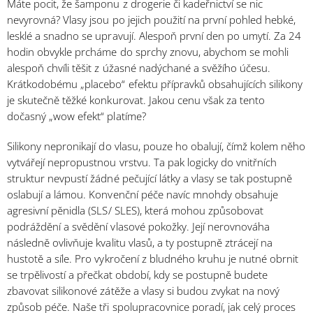
Máte pocit, že šamponu z drogerie či kadeřnictví se nic
nevyrovná? Vlasy jsou po jejich použití na první pohled hebké,
lesklé a snadno se upravují. Alespoň první den po umytí. Za 24
hodin obvykle prcháme do sprchy znovu, abychom se mohli
alespoň chvíli těšit z úžasné nadýchané a svěžího účesu.
Krátkodobému „placebo“ efektu přípravků obsahujících silikony
je skutečně těžké konkurovat. Jakou cenu však za tento
dočasný „wow efekt“ platíme?
Silikony nepronikají do vlasu, pouze ho obalují, čímž kolem něho
vytvářejí nepropustnou vrstvu. Ta pak logicky do vnitřních
struktur nevpustí žádné pečující látky a vlasy se tak postupně
oslabují a lámou. Konvenční péče navíc mnohdy obsahuje
agresivní pěnidla (SLS/ SLES), která mohou způsobovat
podráždění a svědění vlasové pokožky. Její nerovnováha
následně ovlivňuje kvalitu vlasů, a ty postupně ztrácejí na
hustotě a síle. Pro vykročení z bludného kruhu je nutné obrnit
se trpělivostí a přečkat období, kdy se postupně budete
zbavovat silikonové zátěže a vlasy si budou zvykat na nový
způsob péče. Naše tři spolupracovnice poradí, jak celý proces