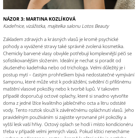
NÁZOR 3: MARTINA KOZLÍKOVÁ
Kadeřnice, vizážistka, majitelka salonu Lotos Beauty
Základem zdravých a krásných vlasů je kromě psychické
pohody a vyvážené stravy také správně zvolená kosmetika.
Chemicky barvené vlasy obvykle potřebují komplexnější péči se
sofistikovanějším složením. Ideální je nechat si poradit od
zkušeného kadeřníka nebo od trichologa. Velmi důležitý je i
postup mytí – častým prohřeškem bývá nedostatečné vymývání
šamponu, které může vést k podráždění, svědění či přílišnému
maštění vlasové pokožky nebo k tvorbě lupů. V takovém
případě doporučuji octové oplachy, které si snadno vytvoříte
doma z jedné lžíce kvalitního jablečného octa a litru odstáté
vody. Tento roztok slouží k závěrečnému opláchnutí vlasů. Jeho
pravidelným používáním si zajistíte vyrovnané pH pokožky a
vyšší lesk vaší hřívy. Octový oplach se hodí i místo kondicionéru
třeba v případě velmi jemných vlasů. Pokud kštici nenecháme