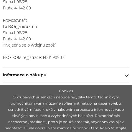
Slepá I 98/25
Praha 4 142 00
Provozovna*:
La BiOrganica s.r.o.
Slepá I 98/25
Praha 4 142 00
*Nejedná se o výdejnu zboží.
EKO-KOM registrace: F00190507
Informace o nákupu
Najít prodejce
Cookies
O křupavých sušenkách nebude řeč, díky těmto technickým
pomocníkům vám můžeme zpříjemnit nákup na našem webu,
Zůstaňte s námi v kontaktu
usnadnit vám řadu kroků v nákupním procesu a informovat vás o
skvělých novinkách a zvýhodněných baleních. Rozhodně vás
nechceme „přesladit“, proto je používáme tak, abychom vás nijak
neobtěžovali, ale dopřáli vám maximální pohodlí tam, kde o to stojíte.