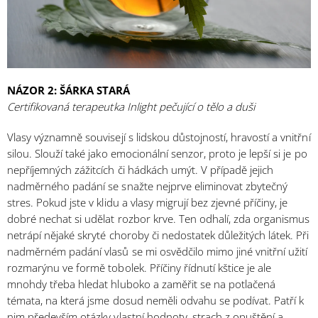
NÁZOR 2: ŠÁRKA STARÁ
Certifikovaná terapeutka Inlight pečující o tělo a duši
Vlasy významně souvisejí s lidskou důstojností, hravostí a vnitřní
silou. Slouží také jako emocionální senzor, proto je lepší si je po
nepříjemných zážitcích či hádkách umýt. V případě jejich
nadměrného padání se snažte nejprve eliminovat zbytečný
stres. Pokud jste v klidu a vlasy migrují bez zjevné příčiny, je
dobré nechat si udělat rozbor krve. Ten odhalí, zda organismus
netrápí nějaké skryté choroby či nedostatek důležitých látek. Při
nadměrném padání vlasů se mi osvědčilo mimo jiné vnitřní užití
rozmarýnu ve formě tobolek. Příčiny řídnutí kštice je ale
mnohdy třeba hledat hluboko a zaměřit se na potlačená
témata, na která jsme dosud neměli odvahu se podívat. Patří k
nim především otázky vlastní hodnoty, strach z opuštění a