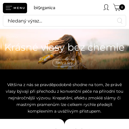
0
MENU
Domů
Krásné vlasy bez chemie
Rady a tipy
Většina z nás se pravděpodobně shodne na tom, že právě
vlasy bývají při přechodu z konvenční péče na přírodní tou
nejnáročnější výzvou. Krepatění, efektu zmoklé slámy či
mastným pramenům lze celkem rychle předejít
komplexním a uvážlivým přístupem.