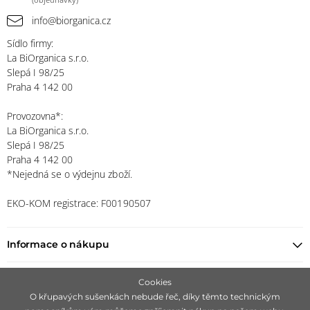
info@biorganica.cz
Sídlo firmy:
La BiOrganica s.r.o.
Slepá I 98/25
Praha 4 142 00
Provozovna*:
La BiOrganica s.r.o.
Slepá I 98/25
Praha 4 142 00
*Nejedná se o výdejnu zboží.
EKO-KOM registrace: F00190507
Informace o nákupu
Najít prodejce
Cookies
O křupavých sušenkách nebude řeč, díky těmto technickým