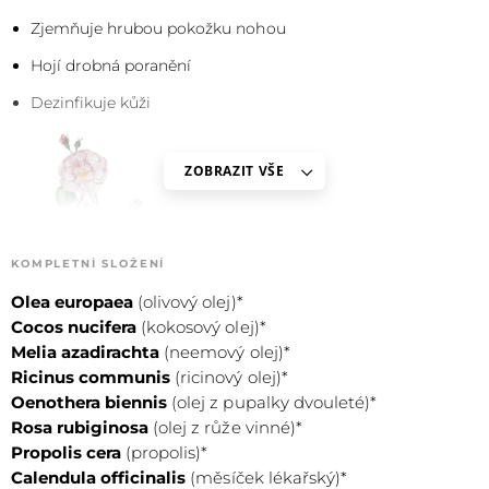
Zjemňuje hrubou pokožku nohou
Hojí drobná poranění
Dezinfikuje kůži
ZOBRAZIT VŠE
KOMPLETNÍ SLOŽENÍ
Olea europaea
(olivový olej)*
Cocos nucifera
(kokosový olej)*
ROSA DAMASCENA
Melia azadirachta
(neemový olej)*
Růžový olej
Ricinus communis
(ricinový olej)*
Podporuje přirozenou regeneraci pokožky
Oenothera biennis
(olej z pupalky dvouleté)*
Rosa rubiginosa
(olej z růže vinné)*
Zpevňuje pokožku, hydratuje jí a tím předchází vráskám
Propolis cera
(propolis)*
Příjemná vůně navozuje pocity štěstí a radosti
Calendula officinalis
(měsíček lékařský)*