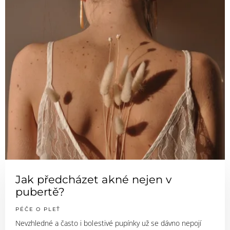
Jak předcházet akné nejen v
pubertě?
PÉČE O PLEŤ
Nevzhledné a často i bolestivé pupínky už se dávno nepojí