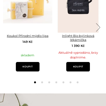
LAVANDULA ANGUSTIFOLIA
Levandulový olej
Prokrvuje pokožku
Koukol Přírodní mýdlo lípa
Inlight Bio bylinková
Regeneruje a hydratuje suchou kůži nohou
lékárnička
149 Kč
1 390 Kč
Aktuálně vyprodáno, brzy
skladem
doplníme.
KOUPIT
KOUPIT
CALENDULA OFFICINALIS
Výtažek z měsíčku lékařského
Pomáhá při hojení jizev