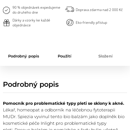
oblíbených
90 % objednávek expedujeme
Doprava zdarma nad 2 000 Kč
do druhého dne
Dárky a vzorky ke každé
Eko-friendly přístup
objednávce
Podrobný popis
Použití
Složení
Podrobný popis
Pomocník pro problematické typy pleti se sklony k akné.
Lékař, homeopat a odborník na léčebnou fytoterapii
MUDr. Spiezia vyvinul tento bio balzám jako doplněk bio
kosmetické péče Inlight pro problematické typy
pleti. Rescue balzám je namíchán z řady bylin, včetně