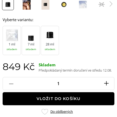
Vyberte variantu:
1 ml
7 ml
28 ml
skladem
skladem
skladem
849 Kč
Skladem
Předpokládaný termín doručení ve středu 12.08.
-
+
Pole
množství
VLOŽIT DO KOŠÍKU
Přidat
Do oblíbených
do