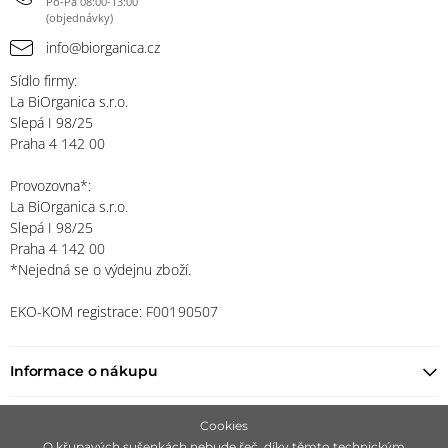
Po-Pá 08:00-13:00
(objednávky)
info@biorganica.cz
Sídlo firmy:
La BiOrganica s.r.o.
Slepá I 98/25
Praha 4 142 00
Provozovna*:
La BiOrganica s.r.o.
Slepá I 98/25
Praha 4 142 00
*Nejedná se o výdejnu zboží.
EKO-KOM registrace: F00190507
Informace o nákupu
Najít prodejce
Cookies
O křupavých sušenkách nebude řeč, díky těmto technickým