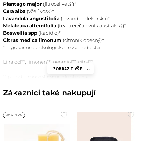
Plantago major
(jitrocel větší)*
Cera alba
(včelí vosk)*
Lavandula angustifolia
(levandule lékařská)*
Melaleuca alternifolia
(tea tree/čajovník australský)*
Boswellia spp
(kadidlo)*
Citrus medica limonum
(citroník obecný)*
* ingredience z ekologického zemědělství
Linalool**, limonen**, geraniol**, citral**
COCOS NUCIFERA
ZOBRAZIT VŠE
Kokosový olej
** přírodní součást esenciálních olejů
Pomáhá s vysuženou a ztvrdlou pokožkou pat
Zákazníci také nakupují
Napomáhá hojení a působí protiinfekčně
Přidat
Při
NOVINKA
do
do
oblíbených
obl