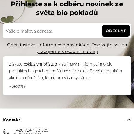
Přihlaste se k odběru novinek ze
Zabraňuje zanícení povrchových ran
světa bio pokladů
Díky protizánětlivým účinkům se osvědčil při léčbě
ekzémů, akné či spálenin od slunce
ODESLAT
Ručně malované akvarely od
Chci dostávat informace o novinkách. Podívejte se, jak
pracujeme s osobními údaji
Získáte
exkluzivní přístup
k zajímavým informacím o bio
produktech a jejich mimořádných účincích. Dozvíte se také o
akcích a dárečcích, které pro vás chystáme.
– Andrea
Kontakt
+420 724 102 829