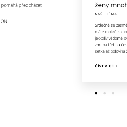
ženy mnoh
 a pomáhá předcházet
NAŠE TÉMA
TION
Srdečně se zasměje
máte mokré kalhot
jakkoliv vědomě ov
zhruba třetinu če
setká až polovina
ČÍST VÍCE