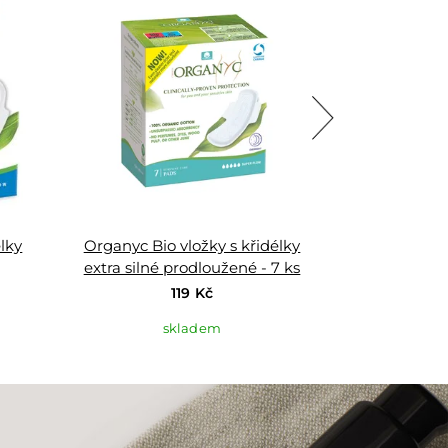
do
do
oblíbených
oblíbených
lky
Organyc Bio vložky s křidélky
Organyc Bio
extra silné prodloužené - 7 ks
noč
119 Kč
skladem