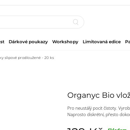
st
Dárkové poukazy
Workshopy
Limitovaná edice
P
ky slipové prodloužené - 20 ks
Organyc Bio vlož
Pro neustálý pocit čistoty. Vyr
Naprosto diskrétní, přesto dok