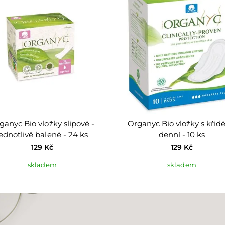
do
oblíbených
ganyc Bio vložky slipové -
Organyc Bio vložky s křidé
jednotlivě balené - 24 ks
denní - 10 ks
129 Kč
129 Kč
skladem
skladem