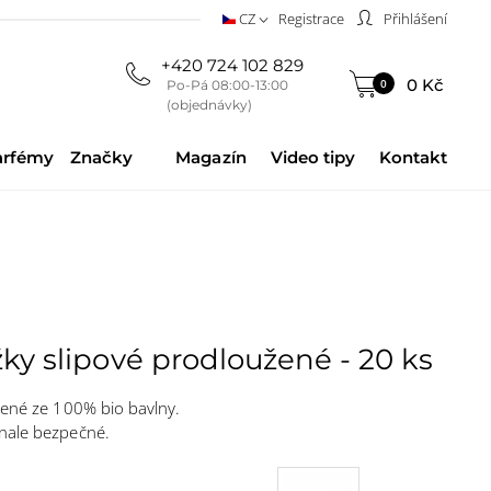
CZ
Registrace
Přihlášení
+420 724 102 829
0 Kč
0
Po-Pá 08:00-13:00
(objednávky)
arfémy
Značky
Magazín
Video tipy
Kontakt
ky slipové prodloužené - 20 ks
obené ze 100% bio bavlny.
onale bezpečné.