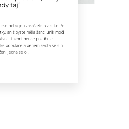
dy tají
te nebo jen zakašlete a zjistíte, že
ky, aniž byste měla šanci únik moči
livnit. Inkontinence postihuje
ské populace a během života se s ní
 žen. Jedná se o…