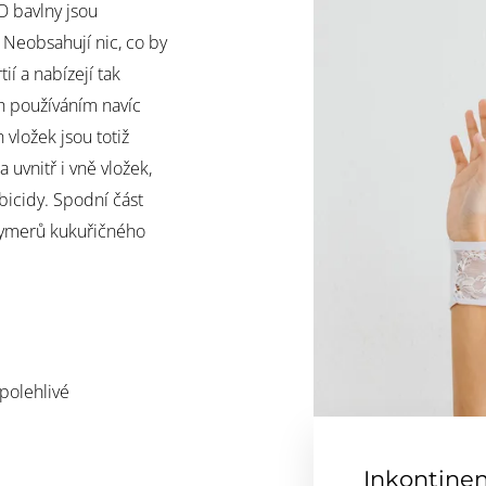
 bavlny jsou
 Neobsahují nic, co by
ií a nabízejí tak
h používáním navíc
vložek jsou totiž
a uvnitř i vně vložek,
bicidy. Spodní část
olymerů kukuřičného
polehlivé
Inkontinen