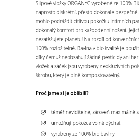
Slipové vložky ORGANYC vyrobené ze 100% BIO
naprosto diskrétní, přesto dokonale bezpečné.
mohlo podráždit citlivou pokožku intimních part
dokonalý komfort pro každodenní nošení. Jejic
nezatěžujete planetu! Na rozdíl od konvenčních 
100% rozložitelné. Bavlna v bio kvalitě je použit
díky čemuž neobsahují žádné pesticidy ani her
vložek a sáček jsou vyrobeny z exkluzivních p
škrobu, který je plně kompostovatelný.
Proč jsme si je oblíbili?
téměř neviditelné, zároveň maximálně s
umožňují pokožce volně dýchat
vyrobeny ze 100% bio bavlny