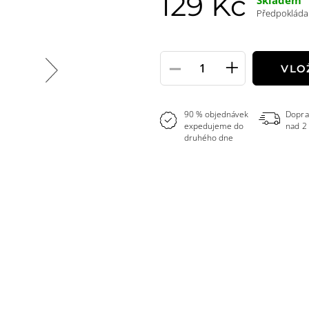
129 Kč
Skladem
Předpokládan
-
+
Pole
VLO
množství
90 % objednávek
Dopra
expedujeme do
nad 2
druhého dne