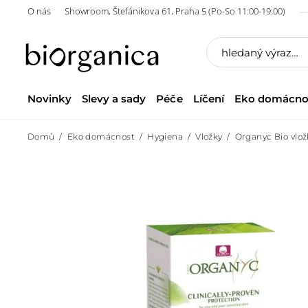
O nás
Showroom, Štefánikova 61, Praha 5 (Po-So 11:00-19:00)
Novinky
Slevy a sady
Péče
Líčení
Eko domácno
Domů
Eko domácnost
Hygiena
Vložky
Organyc Bio vlož