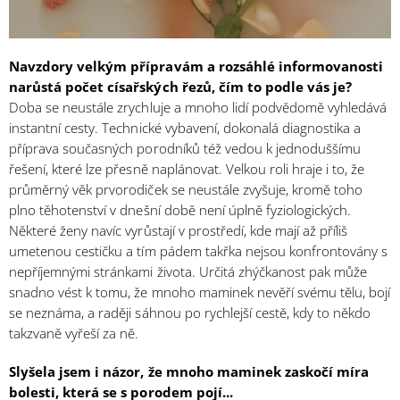
Navzdory velkým přípravám a rozsáhlé informovanosti
narůstá počet císařských řezů, čím to podle vás je?
Doba se neustále zrychluje a mnoho lidí podvědomě vyhledává
instantní cesty. Technické vybavení, dokonalá diagnostika a
příprava současných porodníků též vedou k jednoduššímu
řešení, které lze přesně naplánovat. Velkou roli hraje i to, že
průměrný věk prvorodiček se neustále zvyšuje, kromě toho
plno těhotenství v dnešní době není úplně fyziologických.
Některé ženy navíc vyrůstají v prostředí, kde mají až příliš
umetenou cestičku a tím pádem takřka nejsou konfrontovány s
nepříjemnými stránkami života. Určitá zhýčkanost pak může
snadno vést k tomu, že mnoho maminek nevěří svému tělu, bojí
se neznáma, a raději sáhnou po rychlejší cestě, kdy to někdo
takzvaně vyřeší za ně.
Slyšela jsem i názor, že mnoho maminek zaskočí míra
bolesti, která se s porodem pojí...