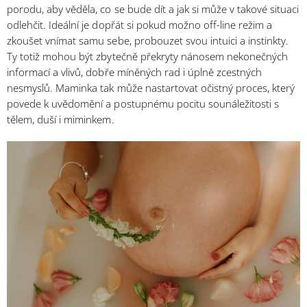
porodu, aby věděla, co se bude dít a jak si může v takové situaci
odlehčit. Ideální je dopřát si pokud možno off-line režim a
zkoušet vnímat samu sebe, probouzet svou intuici a instinkty.
Ty totiž mohou být zbytečně překryty nánosem nekonečných
informací a vlivů, dobře míněných rad i úplně zcestných
nesmyslů. Maminka tak může nastartovat očistný proces, který
povede k uvědomění a postupnému pocitu sounáležitosti s
tělem, duší i miminkem.