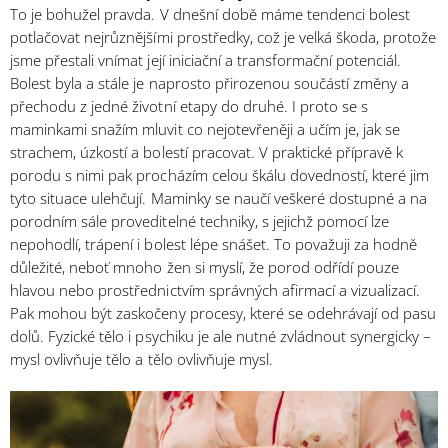
To je bohužel pravda. V dnešní době máme tendenci bolest
potlačovat nejrůznějšími prostředky, což je velká škoda, protože
jsme přestali vnímat její iniciační a transformační potenciál.
Bolest byla a stále je naprosto přirozenou součástí změny a
přechodu z jedné životní etapy do druhé. I proto se s
maminkami snažím mluvit co nejotevřeněji a učím je, jak se
strachem, úzkostí a bolestí pracovat. V praktické přípravě k
porodu s nimi pak procházím celou škálu dovedností, které jim
tyto situace ulehčují. Maminky se naučí veškeré dostupné a na
porodním sále proveditelné techniky, s jejichž pomocí lze
nepohodlí, trápení i bolest lépe snášet. To považuji za hodně
důležité, neboť mnoho žen si myslí, že porod odřídí pouze
hlavou nebo prostřednictvím správných afirmací a vizualizací.
Pak mohou být zaskočeny procesy, které se odehrávají od pasu
dolů. Fyzické tělo i psychiku je ale nutné zvládnout synergicky –
mysl ovlivňuje tělo a tělo ovlivňuje mysl.