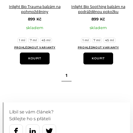
Inlight Bio Trauma balzám na
Inlight Bio Soothing balzám na
pohmožděniny
podrážděnou pokožku
899 Kč
899 Kč
skladem
skladem
1 ml
7 ml
45 ml
1 ml
7 ml
45 ml
PROHLÉDNOUT VARIANTY
PROHLÉDNOUT VARIANTY
KOUPIT
KOUPIT
1
Líbil se vám článek?
Sdílejte ho s přáteli