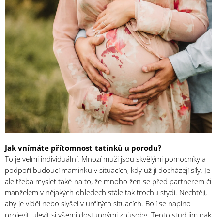
Jak vnímáte přítomnost tatínků u porodu?
To je velmi individuální. Mnozí muži jsou skvělými pomocníky a
podpoří budoucí maminku v situacích, kdy už jí docházejí síly. Je
ale třeba myslet také na to, že mnoho žen se před partnerem či
manželem v nějakých ohledech stále tak trochu stydí. Nechtějí,
aby je viděl nebo slyšel v určitých situacích. Bojí se naplno
projevit, ulevit si všemi dostupnými způsoby. Tento stud jim pak