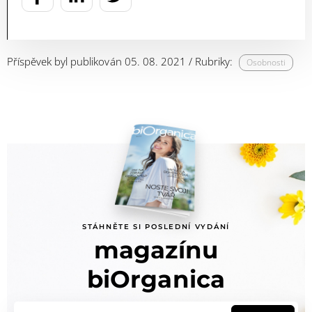
Příspěvek byl publikován 05. 08. 2021 / Rubriky:
Osobnosti
STÁHNĚTE SI POSLEDNÍ VYDÁNÍ
magazínu
biOrganica