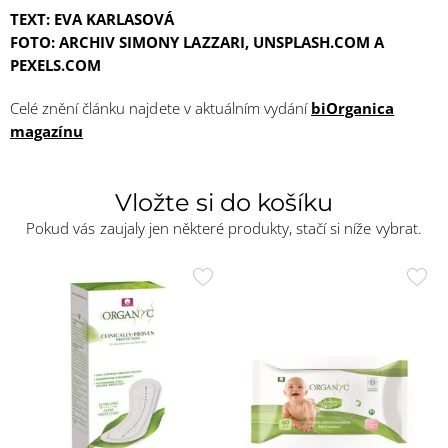
TEXT: EVA KARLASOVÁ
FOTO: ARCHIV SIMONY LAZZARI, UNSPLASH.COM A
PEXELS.COM
Celé znění článku najdete v aktuálním vydání
biOrganica
magazínu
Vložte si do košíku
Pokud vás zaujaly jen některé produkty, stačí si níže vybrat.
Přidat
Přid
do
do
oblíbených
oblí