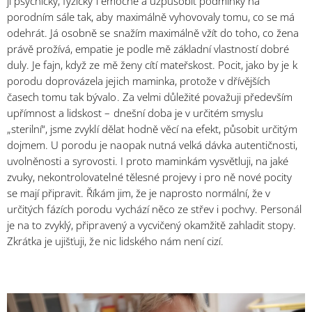
jí psychicky, fyzicky i emočně a uzpůsobit podmínky na
porodním sále tak, aby maximálně vyhovovaly tomu, co se má
odehrát. Já osobně se snažím maximálně vžít do toho, co žena
právě prožívá, empatie je podle mě základní vlastností dobré
duly. Je fajn, když ze mě ženy cítí mateřskost. Pocit, jako by je k
porodu doprovázela jejich maminka, protože v dřívějších
časech tomu tak bývalo. Za velmi důležité považuji především
upřímnost a lidskost – dnešní doba je v určitém smyslu
„sterilní“, jsme zvyklí dělat hodně věcí na efekt, působit určitým
dojmem. U porodu je naopak nutná velká dávka autentičnosti,
uvolněnosti a syrovosti. I proto maminkám vysvětluji, na jaké
zvuky, nekontrolovatelné tělesné projevy i pro ně nové pocity
se mají připravit. Říkám jim, že je naprosto normální, že v
určitých fázích porodu vychází něco ze střev i pochvy. Personál
je na to zvyklý, připravený a vycvičený okamžitě zahladit stopy.
Zkrátka je ujišťuji, že nic lidského nám není cizí.