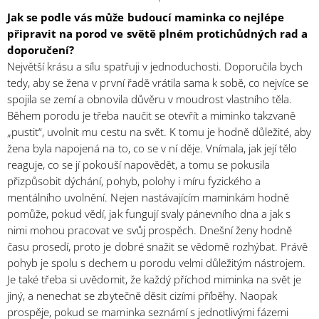
Jak se podle vás může budoucí maminka co nejlépe
připravit na porod ve světě plném protichůdných rad a
doporučení?
Největší krásu a sílu spatřuji v jednoduchosti. Doporučila bych
tedy, aby se žena v první řadě vrátila sama k sobě, co nejvíce se
spojila se zemí a obnovila důvěru v moudrost vlastního těla.
Během porodu je třeba naučit se otevřít a miminko takzvaně
„pustit“, uvolnit mu cestu na svět. K tomu je hodně důležité, aby
žena byla napojená na to, co se v ní děje. Vnímala, jak její tělo
reaguje, co se jí pokouší napovědět, a tomu se pokusila
přizpůsobit dýchání, pohyb, polohy i míru fyzického a
mentálního uvolnění. Nejen nastávajícím maminkám hodně
pomůže, pokud vědí, jak fungují svaly pánevního dna a jak s
nimi mohou pracovat ve svůj prospěch. Dnešní ženy hodně
času prosedí, proto je dobré snažit se vědomě rozhýbat. Právě
pohyb je spolu s dechem u porodu velmi důležitým nástrojem.
Je také třeba si uvědomit, že každý příchod miminka na svět je
jiný, a nenechat se zbytečně děsit cizími příběhy. Naopak
prospěje, pokud se maminka seznámí s jednotlivými fázemi