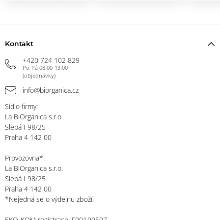
Kontakt
+420 724 102 829
Po-Pá 08:00-13:00
(objednávky)
info@biorganica.cz
Sídlo firmy:
La BiOrganica s.r.o.
Slepá I 98/25
Praha 4 142 00
Provozovna*:
La BiOrganica s.r.o.
Slepá I 98/25
Praha 4 142 00
*Nejedná se o výdejnu zboží.
EKO-KOM registrace: F00190507