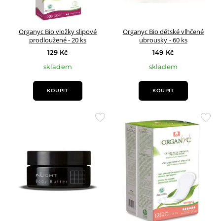
Organyc Bio vložky slipové
Organyc Bio dětské vlhčené
prodloužené - 20 ks
ubrousky - 60 ks
129 Kč
149 Kč
skladem
skladem
KOUPIT
KOUPIT
Přidat
Přid
do
do
oblíbených
oblí