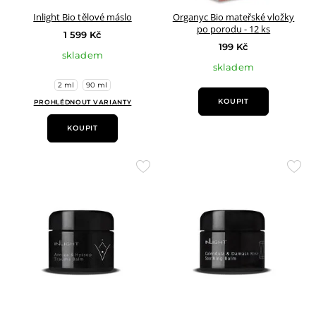
Inlight Bio tělové máslo
Organyc Bio mateřské vložky
po porodu - 12 ks
1 599 Kč
199 Kč
skladem
skladem
2 ml
90 ml
KOUPIT
PROHLÉDNOUT VARIANTY
KOUPIT
Přidat
Přid
do
do
oblíbených
oblí