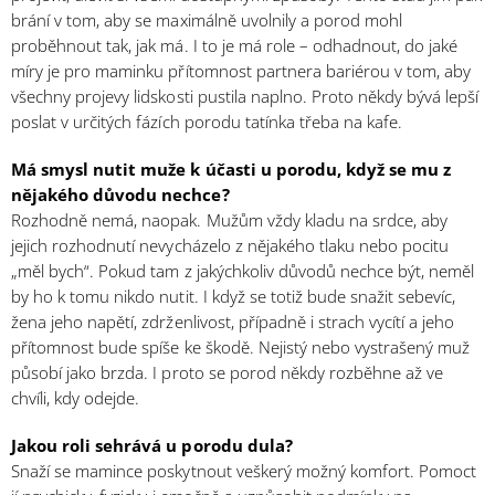
brání v tom, aby se maximálně uvolnily a porod mohl
proběhnout tak, jak má. I to je má role – odhadnout, do jaké
míry je pro maminku přítomnost partnera bariérou v tom, aby
všechny projevy lidskosti pustila naplno. Proto někdy bývá lepší
poslat v určitých fázích porodu tatínka třeba na kafe.
Má smysl nutit muže k účasti u porodu, když se mu z
nějakého důvodu nechce?
Rozhodně nemá, naopak. Mužům vždy kladu na srdce, aby
jejich rozhodnutí nevycházelo z nějakého tlaku nebo pocitu
„měl bych“. Pokud tam z jakýchkoliv důvodů nechce být, neměl
by ho k tomu nikdo nutit. I když se totiž bude snažit sebevíc,
žena jeho napětí, zdrženlivost, případně i strach vycítí a jeho
přítomnost bude spíše ke škodě. Nejistý nebo vystrašený muž
působí jako brzda. I proto se porod někdy rozběhne až ve
chvíli, kdy odejde.
Jakou roli sehrává u porodu dula?
Snaží se mamince poskytnout veškerý možný komfort. Pomoct