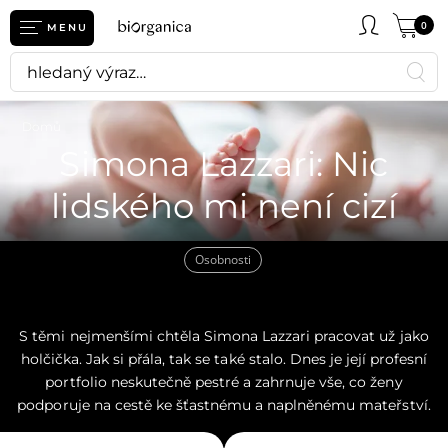
0
MENU
Domů
Simona Lazzari: Nic
lidského mi není cizí
Osobnosti
S těmi nejmenšími chtěla Simona Lazzari pracovat už jako
holčička. Jak si přála, tak se také stalo. Dnes je její profesní
portfolio neskutečně pestré a zahrnuje vše, co ženy
podporuje na cestě ke šťastnému a naplněnému mateřství.