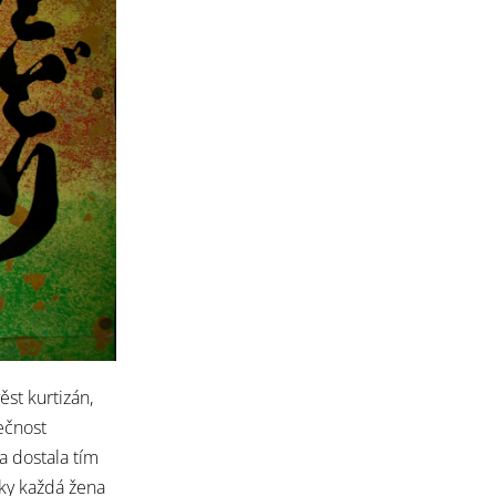
ěst kurtizán,
ečnost
a dostala tím
cky každá žena