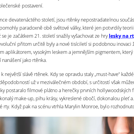
olečenské postavení.
nce devatenáctého století, jsou rtěnky nepostradatelnou součás
k pomohly paradoxně
obě světové války
, které jen potvrdily teori
ž se je začátkem 21. století snažily vyšachovat ze hry
lesky na r
voluční přitom určitě byly a nové tisíciletí si podobnou inovaci 
vým aplikátorem, vysokým leskem a jemnějším pigmentem, který
í nanášení jako rtěnka.
 k největší slávě rtěnek. Kdy se opravdu staly
„must-have“
každé
vděpodobností už v meziválečném období, s určitostí však můžem
nky postaralo filmové plátno a herečky prvních hollywoodských fi
konalý make-up, pihu krásy, vykreslené obočí, dokonalou pleť a.
 rty.
Když pak na scénu vtrhla
Marylin Monroe
, bylo rozhodnut