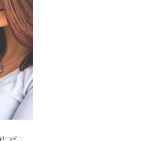
jde spíš o