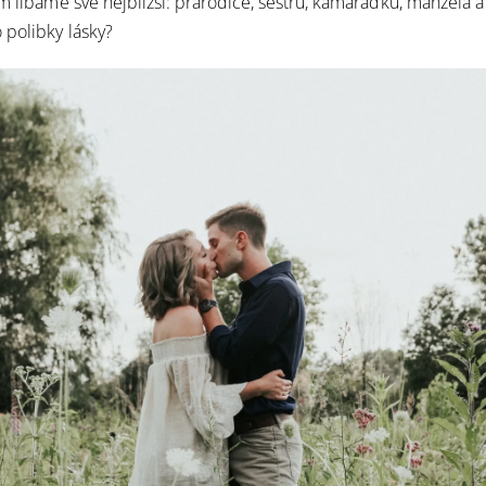
m líbáme své nejbližší:
prarodiče, sestru, kamarádku, manžela a 
 polibky lásky?