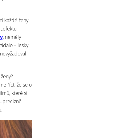
tí každé ženy.
i „efektu
ty
, neměly
žádalo – lesky
 nevyžadoval
 ženy?
e říct, že se o
lmů, které si
..
precizně
o.