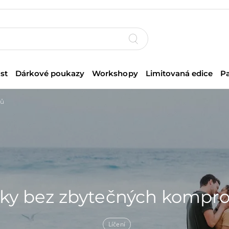
st
Dárkové poukazy
Workshopy
Limitovaná edice
P
sů
bky bez zbytečných kompr
Líčení