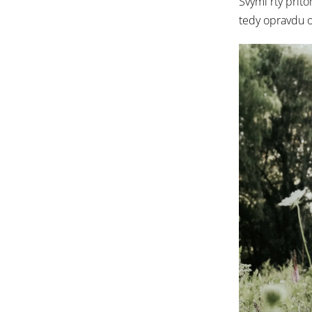
Svými rty přito
tedy opravdu o