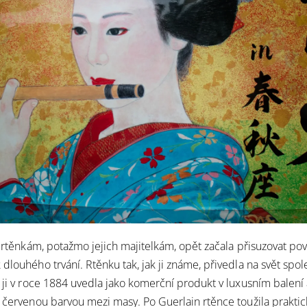
e rtěnkám, potažmo jejich majitelkám, opět začala přisuzovat pov
dlouhého trvání. Rtěnku tak, jak ji známe, přivedla na svět spol
á ji v roce 1884 uvedla jako komerční produkt v luxusním balení 
s červenou barvou mezi masy. Po Guerlain rtěnce toužila prakti