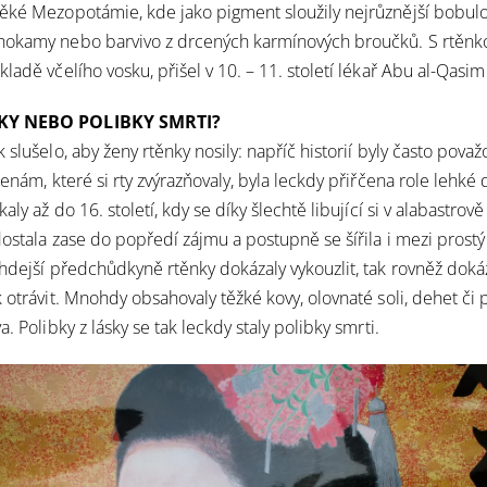
ěké Mezopotámie, kde jako pigment sloužily nejrůznější bobulo
hokamy nebo barvivo z drcených karmínových broučků. S rtěnko
ladě včelího vosku, přišel v 10. – 11. století lékař Abu al-Qasim
KY NEBO POLIBKY SMRTI?
 slušelo, aby ženy rtěnky nosily: napříč historií byly často pova
ženám, které si rty zvýrazňovaly, byla leckdy přiřčena role lehké
aly až do 16. století, kdy se díky šlechtě libující si v alabastrově 
ostala zase do popředí zájmu a postupně se šířila i mezi prostý l
ehdejší předchůdkyně rtěnky dokázaly vykouzlit, tak rovněž dok
k
otrávit.
Mnohdy obsahovaly těžké kovy,
olovnaté soli
, dehet či 
va.
Polibky z lásky
se tak leckdy staly polibky smrti.