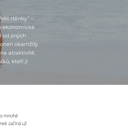
fekt rtěnky“
–
ách ekonomické
l od jiných
a onen
okamžitý
na atraktivitě,
ů, kteří ji
 pro mnohé
nek začíná už