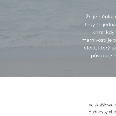
Že je rtěnka
tedy že jedna
krize, kdy
marnivostí je 
efekt
, který t
půvabu, sm
Ve zkrášlovadle
dodnes symbol 