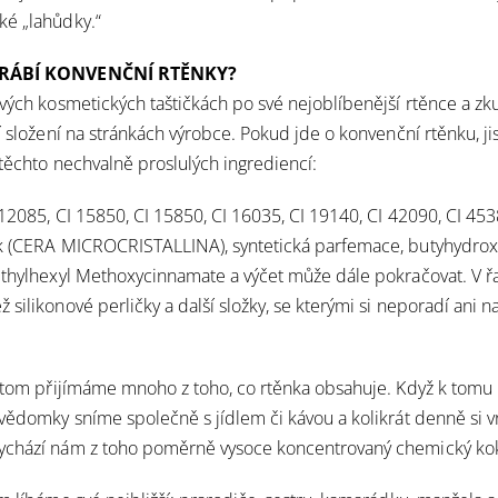
ké „lahůdky.“
YRÁBÍ KONVENČNÍ RTĚNKY?
svých kosmetických taštičkách po své nejoblíbenější rtěnce a zku
í složení na stránkách výrobce. Pokud jde o konvenční rtěnku, jis
 těchto nechvalně proslulých ingrediencí:
12085, CI 15850, CI 15850, CI 16035, CI 19140, CI 42090, CI 4538
k (CERA MICROCRISTALLINA), syntetická parfemace, butyhydroxy
Ethylhexyl Methoxycinnamate a výčet může dále pokračovat. V ř
ěž
silikonové perličky
a další složky, se kterými si
neporadí ani na
řitom přijímáme mnoho z toho, co rtěnka obsahuje. Když k tomu
vědomky sníme společně s jídlem či kávou a
kolikrát denně
si v
ychází nám z toho poměrně vysoce koncentrovaný chemický kok