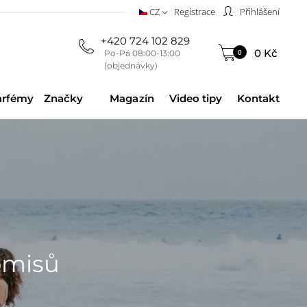
CZ
Registrace
Přihlášení
+420 724 102 829
0 Kč
0
Po-Pá 08:00-13:00
(objednávky)
arfémy
Značky
Magazín
Video tipy
Kontakt
omisů