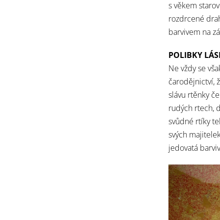
s věkem starov
rozdrcené dra
barvivem na zák
POLIBKY LÁS
Ne vždy se však
čarodějnictví, 
slávu rtěnky ček
rudých rtech, d
svůdné rtíky t
svých majitele
jedovatá barvi