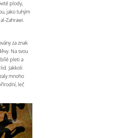
vité plody,
u, jako tuhým
 al-Zahrawi.
žovány za znak
 děvy. Na svou
bílé pleti a
id. Jakkoli
ázaly mnoho
přírodní, leč