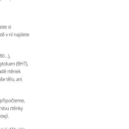
ste si
tě v ní najdete
0...),
toluen (BHT),
adě rtěnek
še tělo, ani
 připočteme,
rstvu rtěnky
tejl.