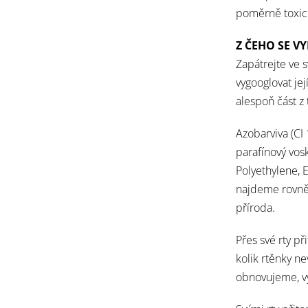
poměrně toxic
Z ČEHO SE V
Zapátrejte ve 
vygooglovat jej
alespoň část z
Azobarviva (CI 
parafínový vos
Polyethylene, 
najdeme rovn
příroda.
Přes své rty p
kolik rtěnky
ne
obnovujeme, v