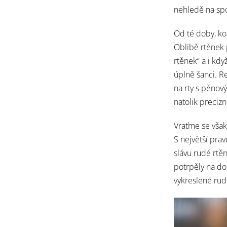
nehledě na sp
Od té doby, ko
Oblibě rtěne
rtěnek“ a i kdy
úplně šanci. Re
na rty s pěno
natolik precizn
Vraťme se však
S největší pra
slávu rudé rtě
potrpěly na do
vykreslené rudé