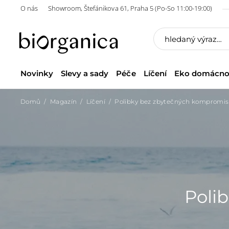
O nás
Showroom, Štefánikova 61, Praha 5 (Po-So 11:00-19:00)
Novinky
Slevy a sady
Péče
Líčení
Eko domácno
Domů
Magazín
Líčení
Polibky bez zbytečných kompromi
Poli