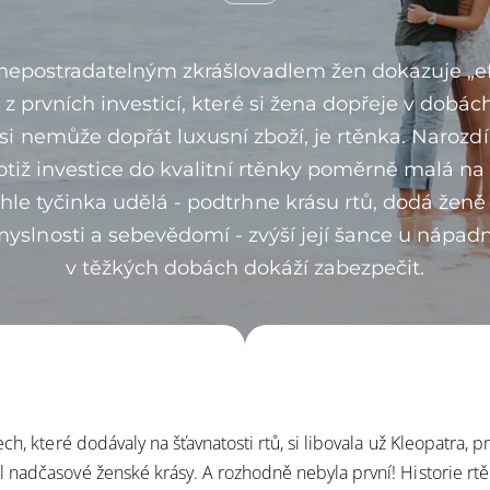
 nepostradatelným zkrášlovadlem žen dokazuje
„e
 z prvních investicí, které si žena dopřeje v dob
 si nemůže dopřát luxusní zboží,
je rtěnka
. Narozdí
totiž investice do kvalitní rtěnky poměrně malá n
ahle tyčinka udělá - podtrhne krásu rtů, dodá ženě 
yslnosti a sebevědomí - zvýší její šance u nápadník
v těžkých dobách dokáží zabezpečit.
ch, které dodávaly na šťavnatosti rtů, si libovala už Kleopatra,
nadčasové ženské krásy. A rozhodně nebyla první! Historie rtě