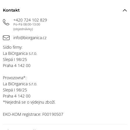
Kontakt
+420 724 102 829
Po-Pá 08:00-13:00
(objednávky)
info@biorganica.cz
Sídlo firmy:
La BiOrganica s.r.o.
Slepá I 98/25
Praha 4 142 00
Provozovna*:
La BiOrganica s.r.o.
Slepá I 98/25
Praha 4 142 00
*Nejedná se o výdejnu zboží.
EKO-KOM registrace: F00190507