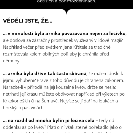
obtížích a pohmožděninách.
VĚDĚLI JSTE, ŽE...
... v minulosti byla arnika považována nejen za léčivku
,
ale doslova za zázračný prostředek využívaný v lidové magii?
Například večer před svátkem Jana Křtitele se tradičně
rozmísťovala kolem obilných polí, aby je chránila před
démony.
... arnika byla dříve tak často sbíraná
, že málem došlo k
jejímu vyhubení? Právě z toho důvodu je chráněna zákonem.
Narazíte-li v přírodě na její kouzelné květy, držte se hesla:
netrhat! Její krásu můžete obdivovat například při výletech po
Krkokonoších či na Šumavě. Nejvíce se jí daří na loukách a
horských pastvinách.
... na rozdíl od mnoha bylin je léčivá celá
– tedy od
oddenku až po květy? Platí o ní však stejné pořekadlo jako o