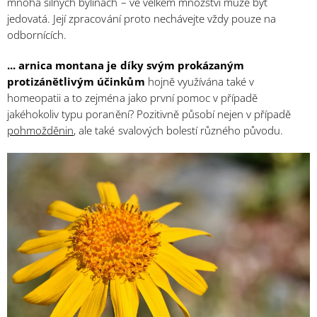
mnoha silných bylinách – ve velkém množství může být
jedovatá. Její zpracování proto nechávejte vždy pouze na
odbornících.
... arnica montana je díky svým prokázaným
protizánětlivým účinkům
hojně využívána také v
homeopatii a to zejména jako první pomoc v případě
jakéhokoliv typu poranění? Pozitivně působí nejen v případě
pohmožděnin
, ale také svalových bolestí různého původu.