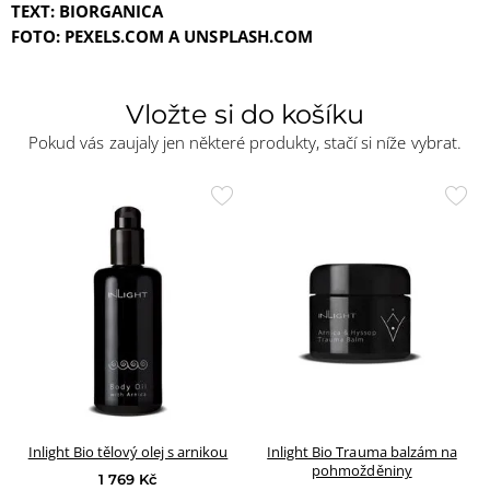
TEXT: BIORGANICA
FOTO: PEXELS.COM A UNSPLASH.COM
Vložte si do košíku
Pokud vás zaujaly jen některé produkty, stačí si níže vybrat.
Přidat
Přid
do
do
oblíbených
oblí
Inlight Bio tělový olej s arnikou
Inlight Bio Trauma balzám na
pohmožděniny
1 769 Kč