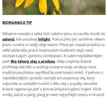
BIORGANICA TIP
Milujeme masáže a velká část našeho týmu se naučila chodit do
salonů
, kde používají
Inlight
. Pokud přeci jen zamíříme někam
jinam, nosíme si raději oleje vlastní. Přece jen masáž probíhá na
velké ploše těla, právě masírováním kvalitních olejů navíc
dochází k jejich úplnému vstřebávání. K našim nejoblíbenějším
patří
Bio tělový olej s arnikou
. Oleje a bylinky krásně
prohřívají celé tělo a uvolňují unavené svaly, arnika je navíc
tradičně používána například ke zmírňování otoků. V jednom z
nejoblíbenějších výrobků nechybí ani sezamový olej, který
odpovídá za odvádění toxinů z těla, olej z pupalky dvouleté
krásně regeneruje pleť a jitrocel přispívá k jejímu hojení. Vůně
arniky, pačuli a ylang ylang je navíc nejrychlejší cestou k nirváně.