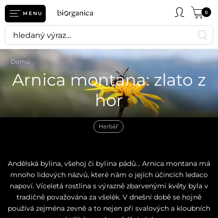
0
MENU
Domů
Arnica montana: zlato z
hor
Herbář
Andělská bylina, všehoj či bylina pádů... Arnica montana má
mnoho lidových názvů, které nám o jejích účincích ledaco
napoví. Víceletá rostlina s výrazně zbarvenými květy byla v
tradičně považována za všelék. V dnešní době se hojně
používá zejména zevně a to nejen při svalových a kloubních