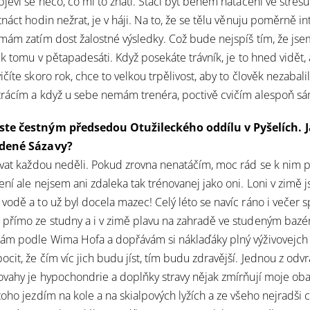
jeví se něco, co mi to zhatí. Stačí být během natáčení ve stresu
náct hodin nežrat, je v háji. Na to, že se tělu věnuju poměrně i
mám zatím dost žalostné výsledky. Což bude nejspíš tím, že jse
 k tomu v pětapadesáti. Když posekáte trávník, je to hned vidět, 
číte skoro rok, chce to velkou trpělivost, aby to člověk nezabalil
rácím a když u sebe nemám trenéra, poctivě cvičím alespoň sá
ste čestným předsedou Otužileckého oddílu v Pyšelích. J
udené Sázavy?
avat každou neděli. Pokud zrovna nenatáčím, moc rád se k nim p
ní ale nejsem ani zdaleka tak trénovanej jako oni. Loni v zimě j
vodě a to už byl docela mazec! Celý léto se navíc ráno i večer 
 přímo ze studny a i v zimě plavu na zahradě ve studeným baz
hám podle Wima Hofa a dopřávám si náklaďáky plný výživovejch
cit, že čím víc jich budu jíst, tím budu zdravější. Jednou z odv
ovahy je hypochondrie a doplňky stravy nějak zmírňují moje obav
toho jezdím na kole a na skialpových lyžích a ze všeho nejradši