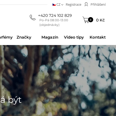
CZ
Registrace
Přihlášení
+420 724 102 829
0 Kč
0
Po-Pá 08:00-13:00
(objednávky)
arfémy
Značky
Magazín
Video tipy
Kontakt
má být