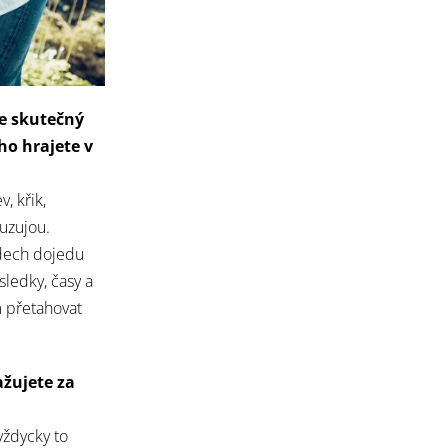
se skutečný
ho hrajete v
, křik,
uzujou.
odech dojedu
sledky, časy a
m přetahovat
žujete za
vždycky to