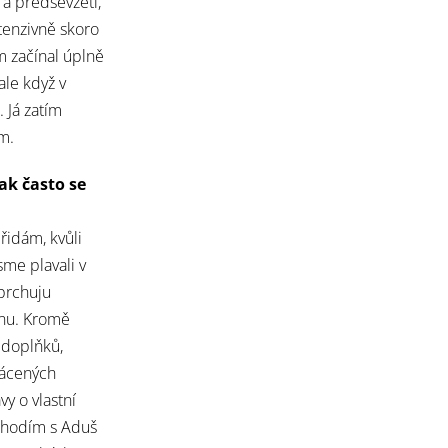
 a předsevzetí,
ntenzivně skoro
m začínal úplně
ale když v
. Já zatím
m.
ak často se
řidám, kvůli
sme plavali v
sprchuju
énu. Kromě
 doplňků,
rácených
y o vlastní
 chodím s Aduš