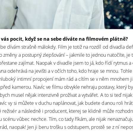
o vás pocit, když se na sebe díváte na filmovém plátně?
be dívám strašně málokdy. Film je totiž na rozdíl od divadla defi
o změny a postupný zlepšování – jakmile to jednou natočíte, je t
estane zajímat. Naopak v divadle jsem to já, kdo řídí rytmus 
vna odehrává na jevišti a v očích toho, kdo hraje se mnou. Tohle
hluboký intimní propojení mám rád a cítím se v něm mnohem jis
 před kamerou. Navíc ve filmu obvykle nehraju postavy, který by
 bych musel nějak intenzivně prožívat a vytvářet. A to si teď nijak
avíc vy si můžete v duchu naplánovat, jak budete danou roli hrát, 
ě režisér a následně i producent, kterej se klidně může rozhodn
 scénu vůbec nechce. Tím, co tady říkám, ale nijak nenaznaču
 rád, naopak! Jen ji beru trošku s odstupem, prostě se z ní nepo