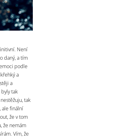
nitivní. Není
o daný, a tím
a emoci podle
 křehký a
těji a
 byly tak
 nestěžuju, tak
ale finální
out, že v tom
ju, že nemám
sírám. Vím, že