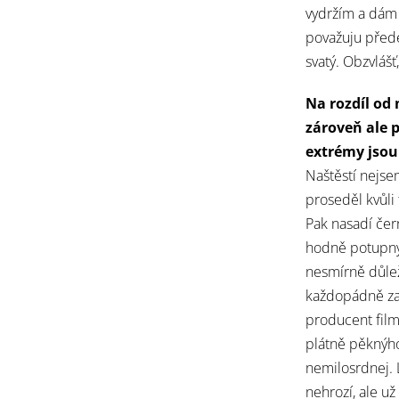
vydržím a dám 
považuju přede
svatý. Obzvláš
Na rozdíl od 
zároveň ale 
extrémy jsou
Naštěstí nejsem
proseděl kvůli
Pak nasadí čern
hodně potupný 
nesmírně důlež
každopádně za
producent filmu
plátně pěknýho
nemilosrdnej. 
nehrozí, ale už