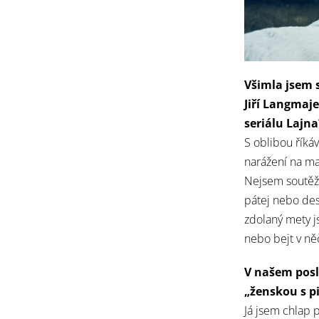
Všimla jsem s
Jiří Langmaje
seriálu Lajna
S oblibou říkáv
narážení na ma
Nejsem soutěži
pátej nebo des
zdolaný mety j
nebo bejt v ně
V našem posl
„ženskou s p
Já jsem chlap 