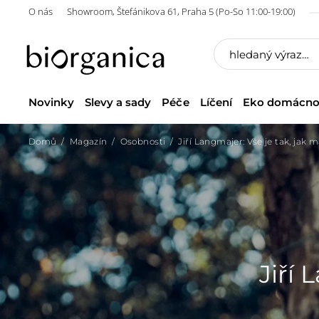
O nás
Showroom, Štefánikova 61, Praha 5 (Po-So 11:00-19:00)
Novinky
Slevy a sady
Péče
Líčení
Eko domácno
Domů
Magazín
Osobnosti
Jiří Langmajer: Vše je tak, jak 
Jiří 