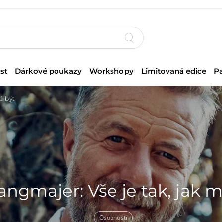
st
Dárkové poukazy
Workshopy
Limitovaná edice
P
má být
Langmajer: Vše je tak, jak 
Osobnosti