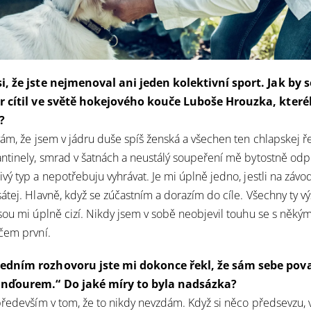
i, že jste nejmenoval ani jeden kolektivní sport. Jak by 
r cítil ve světě hokejového kouče Luboše Hrouzka, které
?
ám, že jsem v jádru duše spíš ženská a všechen ten chlapskej řev
ntinely, smrad v šatnách a neustálý soupeření mě bytostně odp
vý typ a nepotřebuju vyhrávat. Je mi úplně jedno, jestli na záv
átej. Hlavně, když se zúčastním a dorazím do cíle. Všechny ty vý
sou mi úplně cizí. Nikdy jsem v sobě neobjevil touhu se s něký
čem první.
edním rozhovoru jste mi dokonce řekl, že sám sebe pova
inďourem.“ Do jaké míry to byla nadsázka?
především v tom, že to nikdy nevzdám. Když si něco předsevzu, 