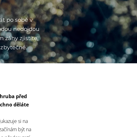
át po sobě v
hodou nedojdou
záhy zjistíte,
 zbytečné.
Zhruba před
echno děláte
ukazuje si na
 začínám být na