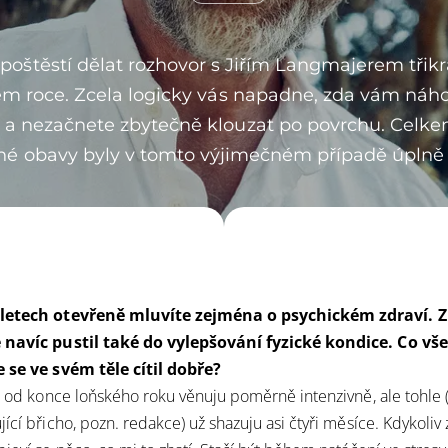
poštěstí dělat rozhovor s Jiřím Langmajerem třikr
m roce. Zcela logicky vás napadne, zda vám ná
a nezačnete zbytečně klouzat po povrchu. Celkem 
é obavy byly v tomto výjimečném případě úplně
 letech otevřeně mluvíte zejména o psychickém zdraví. 
 navíc pustil také do vylepšování fyzické kondice. Co vš
e se ve svém těle cítil dobře?
se od konce loňského roku věnuju poměrně intenzivně, ale tohle (
ící břicho, pozn. redakce) už shazuju asi čtyři měsíce. Kdykoliv