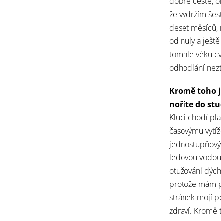
dobré cestě, ob
že vydržím šest
deset měsíců, 
od nuly a ještě
tomhle věku cvi
odhodlání nezt
Kromě toho j
noříte do st
Kluci chodí pl
časovýmu vytíže
jednostupňový 
ledovou vodou
otužování dýc
protože mám po
stránek mojí p
zdraví. Kromě 