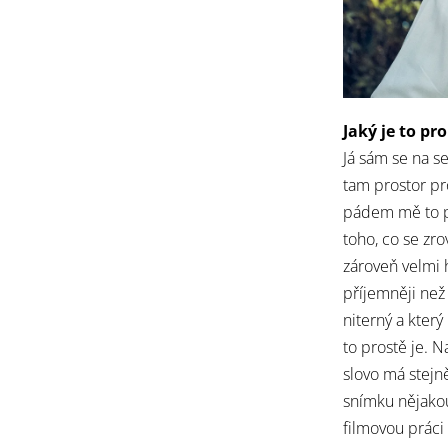
Jaký je to pr
Já sám se na se
tam prostor pr
pádem mě to př
toho, co se zro
zároveň velmi 
příjemněji než
niterný a který
to prostě je. N
slovo má stejn
snímku nějakou
filmovou práci