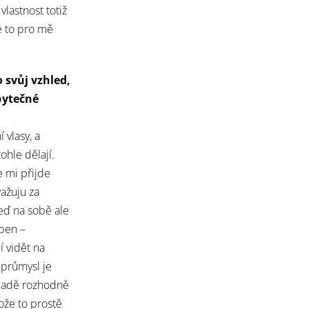
lastnost totiž
e to pro mě
 svůj vzhled,
bytečné
 vlasy, a
ohle dělají.
e mi přijde
ažuju za
eď na sobě ale
ben –
í vidět na
 průmysl je
řípadě rozhodně
ože to prostě