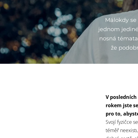
Málokdy se 
jednom jediné
nosná témata 
že podobn
V posledních
rokem jste se
pro to, abyst
Svojí fyzičce 
téměř neexistuj