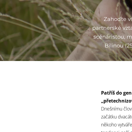
Zahoďte v
partnerské vzt
scénáristou, 
Bilinou (2
Patříš do ge
„přetechnizo
Dnešnímu člov
začátku dvacát
někoho vytváře