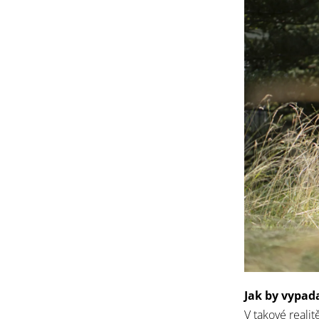
Jak by vypada
V takové reali