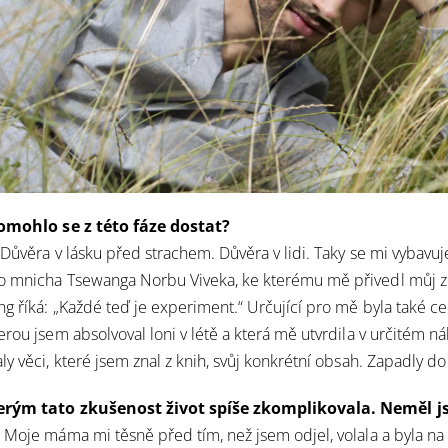
pomohlo se z této fáze dostat?
 Důvěra v lásku před strachem. Důvěra v lidi. Taky se mi vybavuj
o mnicha Tsewanga Norbu Viveka, ke kterému mě přivedl můj z
g říká: „Každé teď je experiment.“ Určující pro mě byla také c
rou jsem absolvoval loni v létě a která mě utvrdila v určitém ná
y věci, které jsem znal z knih, svůj konkrétní obsah. Zapadly do
terým tato zkušenost život spíše zkomplikovala. Neměl js
 Moje máma mi těsně před tím, než jsem odjel, volala a byla na