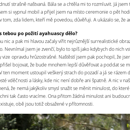
nutí strašně naštvaná. Bála se a chtěla mi to rozmluvit. Já jsem
 jsem si vypnul mobil a přijel jsem na místo ceremonie o pět hod
 v tom, zda lidem, kteří mě povedou, důvěřuji. A ukázalo se, že a
 s tebou po požití ayahuascy dělo?
u nic a pak mi hlavou začaly vířit nejrůznější surrealistické obra
o. Nevnímal jsem je zvenčí, bylo to spíš jako kdybych do nich vs
ty vize opravdu hrůzostrašné. Naštěstí jsem pak pochopil, že jse
řišel bojovat, že bude mnohem lepší důvěřovat a poddat se mo
V ten moment ustoupil veškerý strach do pozadí a já se rázem d
sté vděčnosti a lásky, kde nic není dobře ani špatně. A nic v na
ená, že nemá jakýkoliv smysl snažit se měnit minulost, do které
chni tak často vracíme. Ona přitom žádná minulost ani budouc
stuje, obě jsou totiž obsažené v přítomnosti.