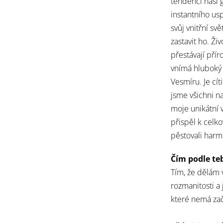
tendenci naší 
instantního us
svůj vnitřní sv
zastavit ho. Ži
přestávají přír
vnímá hluboký 
Vesmíru. Je cí
jsme všichni n
moje unikátní 
přispěl k celk
pěstovali harmo
Čím podle te
Tím, že dělám v
rozmanitosti a
které nemá zač