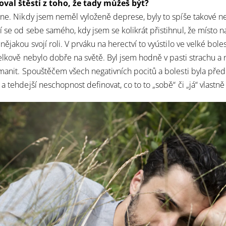
ťoval štěstí z toho, že tady můžeš být?
 ne. Nikdy jsem neměl vyloženě deprese, byly to spíše takové 
 se od sebe samého, kdy jsem se kolikrát přistihnul, že místo na
nějakou svojí roli. V prváku na herectví to vyústilo ve velké bole
 celkově nebylo dobře na světě. Byl jsem hodně v pasti strachu a
ymanit. Spouštěčem všech negativních pocitů a bolesti byla pře
a tehdejší neschopnost definovat, co to to „sobě“ či „já“ vlastn