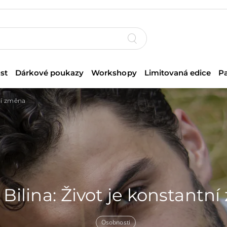
st
Dárkové poukazy
Workshopy
Limitovaná edice
P
ní změna
Bilina: Život je konstantn
Osobnosti