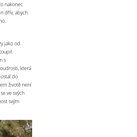
 to nakonec
in dřív, abych
no.
zy jako od
toupil.
m s
udrosti, která
ostal do
šem životě není
 se ve svých
nost svým