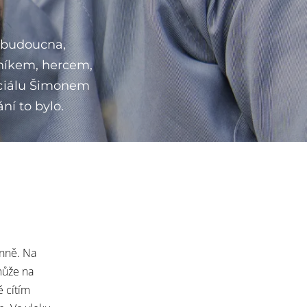
 budoucna,
bníkem, hercem,
eciálu Šimonem
ní to bylo.
nně. Na
může na
ě cítím