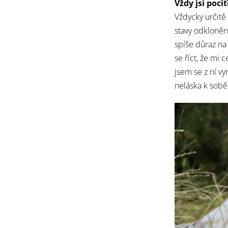
Vždy jsi poci
Vždycky určitě
stavy odklonění
spíše důraz na 
se říct, že mi
jsem se z ní v
neláska k sobě 