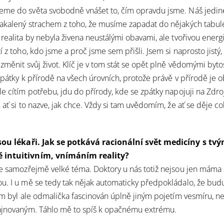
me do světa svobodně vnášet to, čím opravdu jsme. Náš jedine
akalený strachem z toho, že musíme zapadat do nějakých tabule
realita by nebyla živena neustálými obavami, ale tvořivou energi
í z toho, kdo jsme a proč jsme sem přišli. Jsem si naprosto jistý,
změnit svůj život. Klíč je v tom stát se opět plně vědomými byto
 zpátky k přírodě na všech úrovních, protože právě v přírodě je
le cítím potřebu, jdu do přírody, kde se zpátky napojuji na Zdro
 ať si to nazve, jak chce. Vždy si tam uvědomím, že ať se děje coko
jsou lékaři. Jak se potkává racionální svět medicíny s tv
 intuitivním, vnímáním reality?
je samozřejmě velké téma. Doktory u nás totiž nejsou jen máma s 
u. I u mě se tedy tak nějak automaticky předpokládalo, že budu
sem byl ale odmalička fascinován úplně jiným pojetím vesmíru, ne
lajnovaným. Táhlo mě to spíš k opačnému extrému.