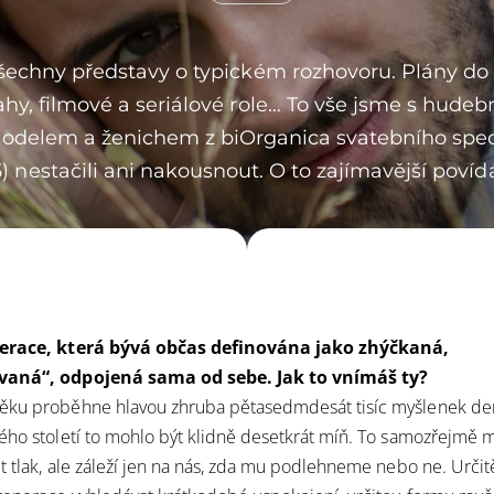
šechny představy o typickém rozhovoru. Plány do
ahy, filmové a seriálové role… To vše jsme s hude
modelem a ženichem z biOrganica svatebního sp
5) nestačili ani nakousnout. O to zajímavější povídá
nerace, která bývá občas definována jako zhýčkaná,
vaná“, odpojená sama od sebe. Jak to vnímáš ty?
ěku proběhne hlavou zhruba pětasedmdesát tisíc myšlenek de
ého století to mohlo být klidně desetkrát míň. To samozřejmě 
t tlak, ale záleží jen na nás, zda mu podlehneme nebo ne. Určit