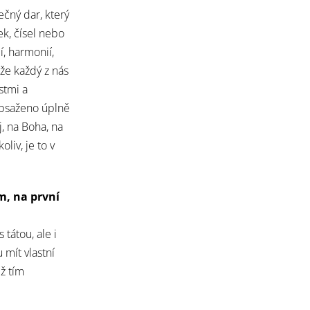
čný dar, který
k, čísel nebo
í, harmonií,
 že každý z nás
stmi a
 obsaženo úplně
j, na Boha, na
liv, je to v
ým, na první
tátou, ale i
 mít vlastní
ž tím