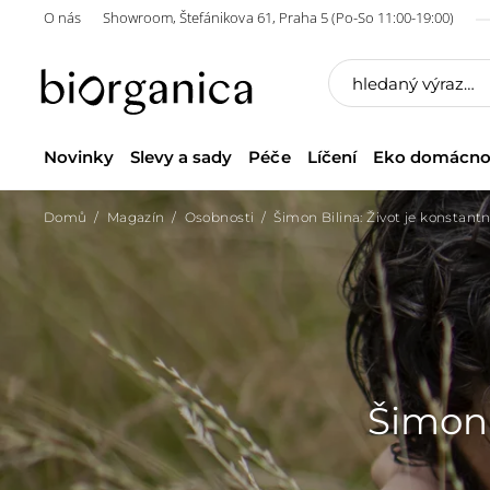
O nás
Showroom, Štefánikova 61, Praha 5 (Po-So 11:00-19:00)
Novinky
Slevy a sady
Péče
Líčení
Eko domácno
Domů
Magazín
Osobnosti
Šimon Bilina: Život je konstant
Šimon 