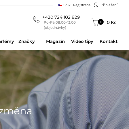
CZ
Registrace
Přihlášení
+420 724 102 829
0 Kč
0
Po-Pá 08:00-13:00
(objednávky)
arfémy
Značky
Magazín
Video tipy
Kontakt
í změna