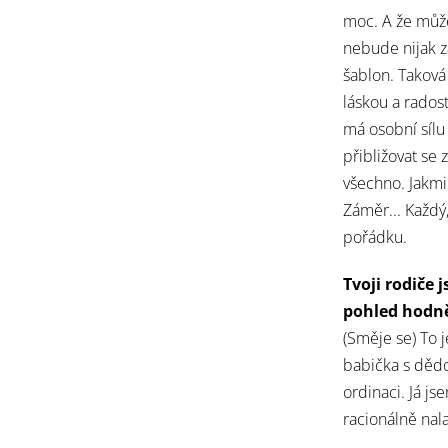
moc. A že může
nebude nijak z
šablon. Taková 
láskou a radost
má osobní sílu 
přibližovat se
všechno. Jakmi
Záměr... Každý,
pořádku.
Tvoji rodiče 
pohled hodně
(Směje se) To 
babička s dědo
ordinaci. Já j
racionálně na