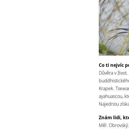
Co ti nejvíc 
Důvěra v život.
buddhistickéh
Krapek. Tsewan
ayahuascou, kte
Najednou získal
Znám lidi, k
Měl. Obrovský.