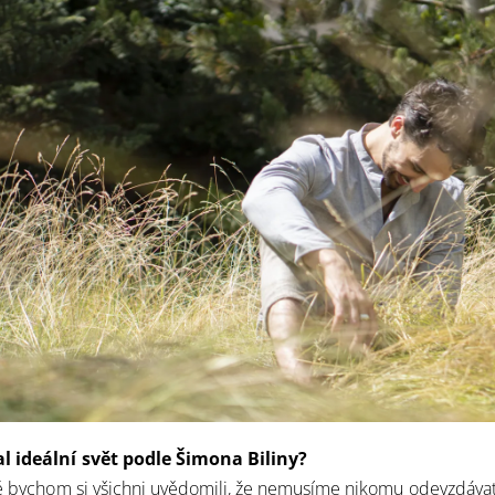
l ideální svět podle Šimona Biliny?
tě bychom si všichni uvědomili, že nemusíme nikomu odevzdáva