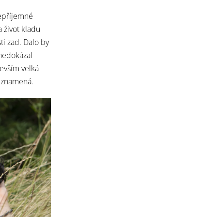
nepříjemné
 život kladu
sti zad. Dalo by
 nedokázal
devším velká
ě znamená.