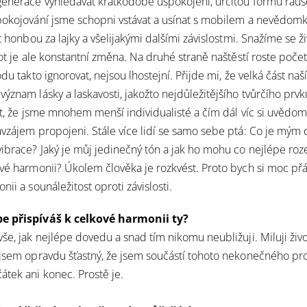
generace vyhledávat krátkodobé uspokojení, určitou formu rauš
pokojování jsme schopni vstávat a usínat s mobilem a nevědomk
ět honbou za lajky a všelijakými dalšími závislostmi. Snažíme se ži
vot je ale konstantní změna. Na druhé straně naštěstí roste počet l
odu takto ignorovat, nejsou lhostejní. Přijde mi, že velká část na
význam lásky a laskavosti, jakožto nejdůležitějšího tvůrčího prv
tit, že jsme mnohem menší individualisté a čím dál víc si uvědo
avzájem propojeni. Stále více lidí se samo sebe ptá: Co je mým 
vibrace? Jaký je můj jedinečný tón a jak ho mohu co nejlépe roze
ové harmonii? Úkolem člověka je rozkvést. Proto bych si moc př
nii a sounáležitost oproti závislosti.
be přispíváš k celkové harmonii ty?
še, jak nejlépe dovedu a snad tím nikomu neubližuji. Miluji živo
 jsem opravdu šťastný, že jsem součástí tohoto nekonečného p
átek ani konec. Prostě je.