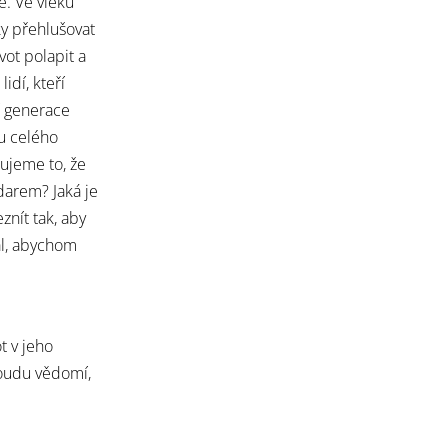
e. Ve vleku
y přehlušovat
vot polapit a
idí, kteří
ší generace
ku celého
mujeme to, že
darem? Jaká je
znít tak, aby
ál, abychom
t v jeho
roudu vědomí,