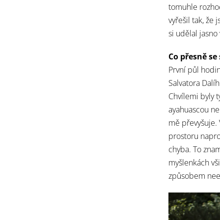
tomuhle rozhod
vyřešil tak, že
si udělal jasno
Co přesně se
První půl hodin
Salvatora Dalíh
Chvílemi byly 
ayahuascou nep
mě převyšuje. 
prostoru napro
chyba. To znam
myšlenkách vši
způsobem neexi