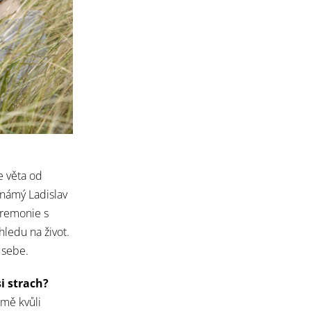
e věta od
námý Ladislav
eremonie s
hledu na život.
 sebe.
i strach?
 mě kvůli