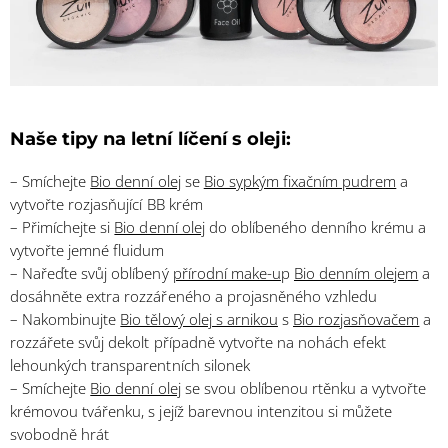
Naše tipy na letní líčení s oleji:
– Smíchejte
Bio denní olej
se
Bio sypkým fixačním pudrem
a
vytvořte rozjasňující BB krém
– Přimíchejte si
Bio denní olej
do oblíbeného denního krému a
vytvořte jemné fluidum
– Nařeďte svůj oblíbený
přírodní make-u
p
Bio denním olejem
a
dosáhněte extra rozzářeného a projasněného vzhledu
– Nakombinujte
Bio tělový olej s arnikou
s
Bio rozjasňovačem
a
rozzářete svůj dekolt případně vytvořte na nohách efekt
lehounkých transparentních silonek
– Smíchejte
Bio denní olej
se svou oblíbenou rtěnku a vytvořte
krémovou tvářenku, s jejíž barevnou intenzitou si můžete
svobodně hrát