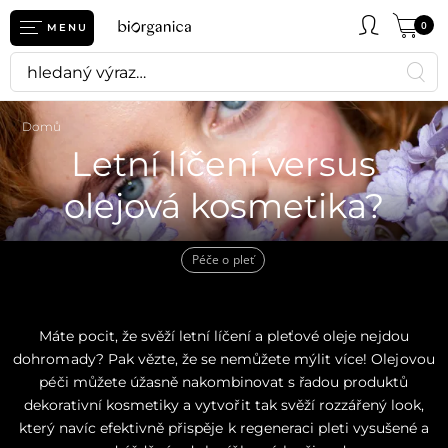
0
MENU
Domů
Letní líčení versus
olejová kosmetika?
Péče o pleť
Máte pocit, že svěží letní líčení a pleťové oleje nejdou
dohromady? Pak vězte, že se nemůžete mýlit více! Olejovou
péči můžete úžasně nakombinovat s řadou produktů
dekorativní kosmetiky a vytvořit tak svěží rozzářený look,
který navíc efektivně přispěje k regeneraci pleti vysušené a