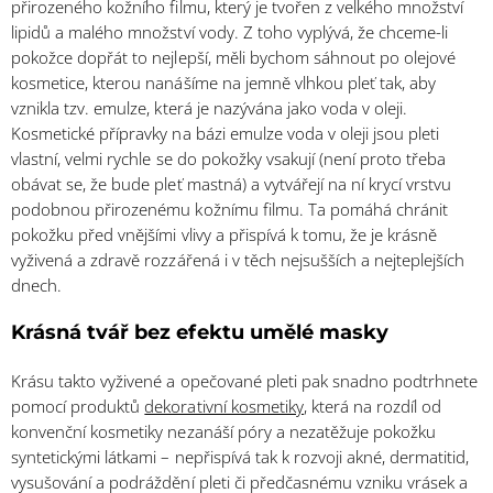
přirozeného kožního filmu, který je tvořen z velkého množství
lipidů a malého množství vody. Z toho vyplývá, že chceme-li
pokožce dopřát to nejlepší, měli bychom sáhnout po olejové
kosmetice, kterou nanášíme na jemně vlhkou pleť tak, aby
vznikla tzv. emulze, která je nazývána jako voda v oleji.
Kosmetické přípravky na bázi emulze voda v oleji jsou pleti
vlastní, velmi rychle se do pokožky vsakují (není proto třeba
obávat se, že bude pleť mastná) a vytvářejí na ní krycí vrstvu
podobnou přirozenému kožnímu filmu. Ta pomáhá chránit
pokožku před vnějšími vlivy a přispívá k tomu, že je krásně
vyživená a zdravě rozzářená i v těch nejsušších a nejteplejších
dnech.
Krásná tvář bez efektu umělé masky
Krásu takto vyživené a opečované pleti pak snadno podtrhnete
pomocí produktů
dekorativní kosmetiky
, která na rozdíl od
konvenční kosmetiky nezanáší póry a nezatěžuje pokožku
syntetickými látkami – nepřispívá tak k rozvoji akné, dermatitid,
vysušování a podráždění pleti či předčasnému vzniku vrásek a