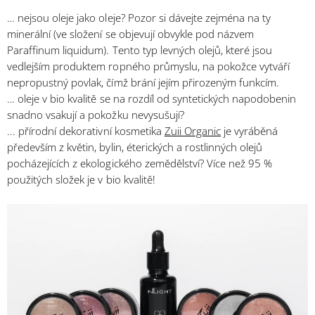
… nejsou oleje jako oleje? Pozor si dávejte zejména na ty
minerální (ve složení se objevují obvykle pod názvem
Paraffinum liquidum). Tento typ levných olejů, které jsou
vedlejším produktem ropného průmyslu, na pokožce vytváří
nepropustný povlak, čímž brání jejím přirozeným funkcím.
… oleje v bio kvalitě se na rozdíl od syntetických napodobenin
snadno vsakují a pokožku nevysušují?
... přírodní dekorativní kosmetika
Zuii Organic
je vyráběná
především z květin, bylin, éterických a rostlinných olejů
pocházejících z ekologického zemědělství? Více než 95 %
použitých složek je v bio kvalitě!