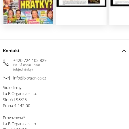
Kontakt
+420 724 102 829
Po-Pá 08:00-13:00
(objednávky)
info@biorganica.cz
Sídlo firmy:
La BiOrganica s.r.o.
Slepá I 98/25
Praha 4 142 00
Provozovna*:
La BiOrganica s.r.o.