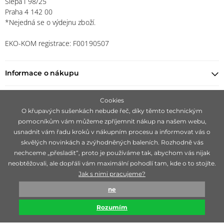
Slepá I 98/25
Praha 4 142 00
*Nejedná se o výdejnu zboží.
EKO-KOM registrace: F00190507
Informace o nákupu
Najít prodejce
Cookies
O křupavých sušenkách nebude řeč, díky těmto technickým
pomocníkům vám můžeme zpříjemnit nákup na našem webu,
Zůstaňte s námi v kontaktu
usnadnit vám řadu kroků v nákupním procesu a informovat vás o
skvělých novinkách a zvýhodněných baleních. Rozhodně vás
nechceme „přesladit“, proto je používáme tak, abychom vás nijak
neobtěžovali, ale dopřáli vám maximální pohodlí tam, kde o to stojíte.
Jak s nimi pracujeme?
Zaměřujeme se na hledání čistě přírodních značek, ideálně 100 %
ne
bio, které jsou mimořádné svojí účinností.
Rozumím
© biorganica 1993-2026