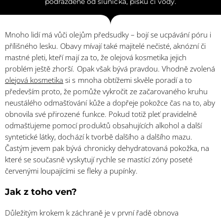
podrážděné od sluníčka, písku či vody.
Mnoho lidí má vůči olejům předsudky – bojí se ucpávání póru i
přílišného lesku. Obavy mívají také majitelé nečisté, aknózní či
mastné pleti, kteří mají za to, že olejová kosmetika jejich
problém ještě zhorší. Opak však bývá pravdou. Vhodně zvolená
olejová kosmetika
si s mnoha obtížemi skvěle poradí a to
především proto, že pomůže vykročit ze začarovaného kruhu
neustálého odmašťování kůže a dopřeje pokožce čas na to, aby
obnovila své přirozené funkce. Pokud totiž pleť pravidelně
odmašťujeme pomocí produktů obsahujících alkohol a další
syntetické látky, dochází k tvorbě dalšího a dalšího mazu.
Častým jevem pak bývá chronicky dehydratovaná pokožka, na
které se současně vyskytují rychle se mastící zóny poseté
červenými loupajícími se fleky a pupínky.
Jak z toho ven?
Důležitým krokem k záchraně je v první řadě obnova