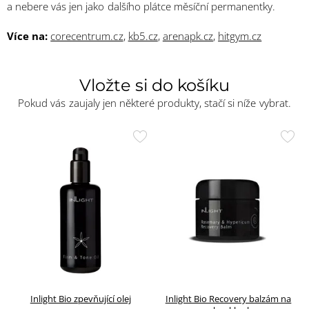
a nebere vás jen jako dalšího plátce měsíční permanentky.
Více na:
corecentrum.cz
,
kb5.cz
,
arenapk.cz
,
hitgym.cz
Vložte si do košíku
Pokud vás zaujaly jen některé produkty, stačí si níže vybrat.
Přidat
Přid
do
do
oblíbených
oblí
Inlight Bio zpevňující olej
Inlight Bio Recovery balzám na