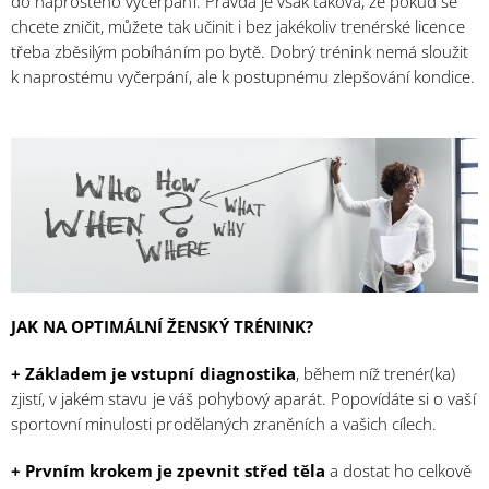
do naprostého vyčerpání. Pravda je však taková, že pokud se
chcete zničit, můžete tak učinit i bez jakékoliv trenérské licence
třeba zběsilým pobíháním po bytě. Dobrý trénink nemá sloužit
k naprostému vyčerpání, ale k postupnému zlepšování kondice.
JAK NA OPTIMÁLNÍ ŽENSKÝ TRÉNINK?
+ Základem je vstupní diagnostika
, během níž trenér(ka)
zjistí, v jakém stavu je váš pohybový aparát. Popovídáte si o vaší
sportovní minulosti prodělaných zraněních a vašich cílech.
+ Prvním krokem je zpevnit střed těla
a dostat ho celkově