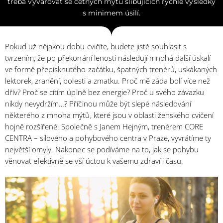
třeba vyvarovat se četných mýtů slibujících rychlé výsledky
s minimem úsilí.
Pokud už nějakou dobu cvičíte, budete jistě souhlasit s
tvrzením, že po překonání lenosti následují mnohá další úskalí
ve formě přepísknutého začátku, špatných trenérů, uskákaných
lektorek, zranění, bolesti a zmatku. Proč mě záda bolí více než
dřív? Proč se cítím úplně bez energie? Proč u svého závazku
nikdy nevydržím…? Příčinou může být slepé následování
některého z mnoha mýtů, které jsou v oblasti ženského cvičení
hojně rozšířené. Společně s Janem Hejným, trenérem CORE
CENTRA – silového a pohybového centra v Praze, vyvrátíme ty
největší omyly. Nakonec se podíváme na to, jak se pohybu
věnovat efektivně se vší úctou k vašemu zdraví i času.