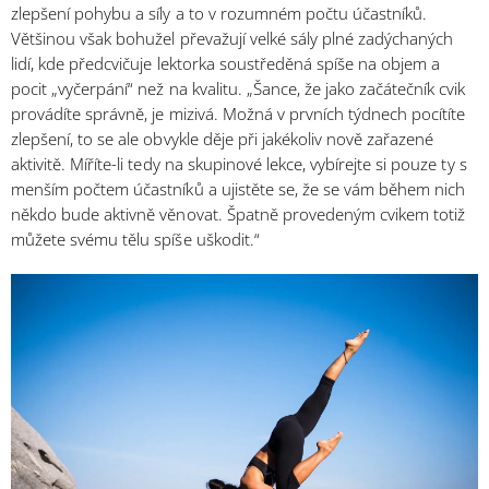
zlepšení pohybu a síly a to v rozumném počtu účastníků.
Většinou však bohužel převažují velké sály plné zadýchaných
lidí, kde předcvičuje lektorka soustředěná spíše na objem a
pocit „vyčerpání“ než na kvalitu. „Šance, že jako začátečník cvik
provádíte správně, je mizivá. Možná v prvních týdnech pocítíte
zlepšení, to se ale obvykle děje při jakékoliv nově zařazené
aktivitě. Míříte-li tedy na skupinové lekce, vybírejte si pouze ty s
menším počtem účastníků a ujistěte se, že se vám během nich
někdo bude aktivně věnovat. Špatně provedeným cvikem totiž
můžete svému tělu spíše uškodit.“