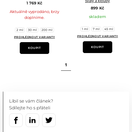
svaly a klouby
1 769 Kč
899 Kč
Aktuálně vyprodáno, brzy
skladem
doplníme.
1 ml
7 ml
45 ml
2 ml
30 ml
200 ml
PROHLÉDNOUT VARIANTY
PROHLÉDNOUT VARIANTY
KOUPIT
KOUPIT
1
Líbil se vám článek?
Sdílejte ho s přáteli