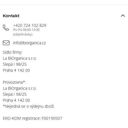
Kontakt
+420 724 102 829
Po-Pá 08:00-13:00
(objednávky)
info@biorganica.cz
Sídlo firmy:
La BiOrganica s.r.o.
Slepá I 98/25
Praha 4 142 00
Provozovna*:
La BiOrganica s.r.o.
Slepá I 98/25
Praha 4 142 00
*Nejedná se o výdejnu zboží.
EKO-KOM registrace: F00190507