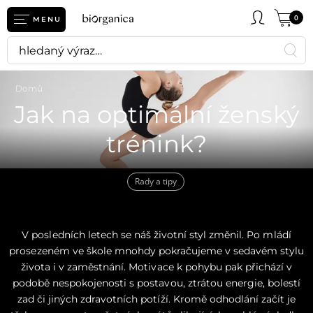
0
MENU
Domů
Jak na optimální ženský
trénink?
Rady a tipy
V posledních letech se náš životní styl změnil. Po mládí
prosezeném ve škole mnohdy pokračujeme v sedavém stylu
života i v zaměstnání. Motivace k pohybu pak přichází v
podobě nespokojenosti s postavou, ztrátou energie, bolestí
zad či jiných zdravotních potíží. Kromě odhodlání začít je