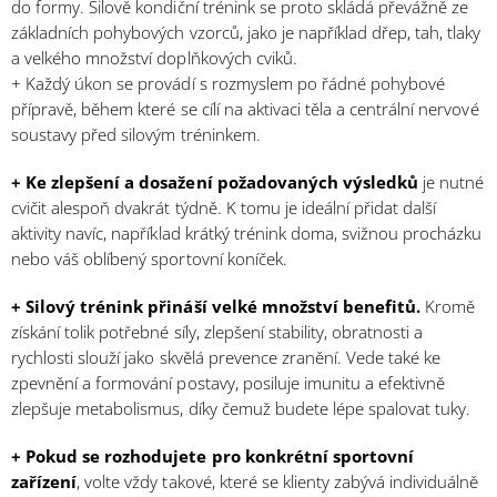
do formy. Silově kondiční trénink se proto skládá převážně ze
základních pohybových vzorců, jako je například dřep, tah, tlaky
a velkého množství doplňkových cviků.
+ Každý úkon se provádí s rozmyslem po řádné pohybové
přípravě, během které se cílí na aktivaci těla a centrální nervové
soustavy před silovým tréninkem.
+ Ke zlepšení a dosažení požadovaných výsledků
je nutné
cvičit alespoň dvakrát týdně. K tomu je ideální přidat další
aktivity navíc, například krátký trénink doma, svižnou procházku
nebo váš oblíbený sportovní koníček.
+ Silový trénink přináší velké množství benefitů.
Kromě
získání tolik potřebné síly, zlepšení stability, obratnosti a
rychlosti slouží jako skvělá prevence zranění. Vede také ke
zpevnění a formování postavy, posiluje imunitu a efektivně
zlepšuje metabolismus, díky čemuž budete lépe spalovat tuky.
+ Pokud se rozhodujete pro konkrétní sportovní
zařízení
, volte vždy takové, které se klienty zabývá individuálně