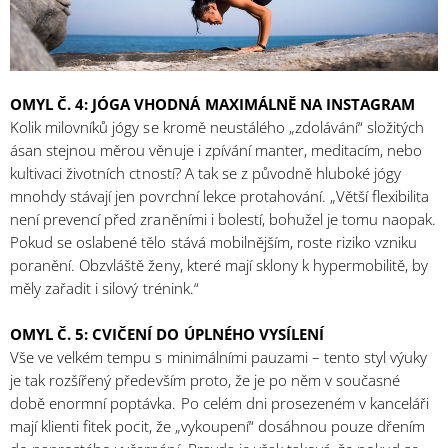
OMYL Č. 4: JÓGA VHODNÁ MAXIMÁLNĚ NA INSTAGRAM
Kolik milovníků jógy se kromě neustálého „zdolávání“ složitých
ásan stejnou měrou věnuje i zpívání manter, meditacím, nebo
kultivaci životních ctností? A tak se z původně hluboké jógy
mnohdy stávají jen povrchní lekce protahování. „Větší flexibilita
není prevencí před zraněními i bolestí, bohužel je tomu naopak.
Pokud se oslabené tělo stává mobilnějším, roste riziko vzniku
poranění. Obzvláště ženy, které mají sklony k hypermobilitě, by
měly zařadit i silový trénink.“
OMYL Č. 5: CVIČENÍ DO ÚPLNÉHO VYSÍLENÍ
Vše ve velkém tempu s minimálními pauzami – tento styl výuky
je tak rozšířený především proto, že je po něm v současné
době enormní poptávka. Po celém dni prosezeném v kanceláři
mají klienti fitek pocit, že „vykoupení“ dosáhnou pouze dřením