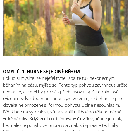
OMYL Č. 1: HUBNE SE JEDINĚ BĚHEM
Pokud si myslíte, že nejefektivněji spálíte tuk nekonečným
běháním na pásu, mýlíte se. Tento typ pohybu zavrhnout určitě
nemusíte, ale měl by pro vás představovat spíše doplňkové
cvičení než každodenní činnost. „S tvrzením, že běhání je pro
člověka nejpřirozenější formou pohybu, úplně nesouhlasím.
Běh klade na vytrvalost, sílu a stabilitu lidského těla poměrně
velké nároky. Když zcela netrénovaný člověk vyběhne jen tak,
bez náležité pohybové přípravy a znalosti správné techniky