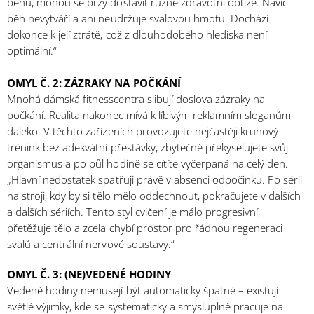
běhu, mohou se brzy dostavit různé zdravotní obtíže. Navíc
běh nevytváří a ani neudržuje svalovou hmotu. Dochází
dokonce k její ztrátě, což z dlouhodobého hlediska není
optimální.“
OMYL Č. 2: ZÁZRAKY NA POČKÁNÍ
Mnohá dámská fitnesscentra slibují doslova zázraky na
počkání. Realita nakonec mívá k líbivým reklamním sloganům
daleko. V těchto zařízeních provozujete nejčastěji kruhový
trénink bez adekvátní přestávky, zbytečně překyselujete svůj
organismus a po půl hodině se cítíte vyčerpaná na celý den.
„Hlavní nedostatek spatřuji právě v absenci odpočinku. Po sérii
na stroji, kdy by si tělo mělo oddechnout, pokračujete v dalších
a dalších sériích. Tento styl cvičení je málo progresivní,
přetěžuje tělo a zcela chybí prostor pro řádnou regeneraci
svalů a centrální nervové soustavy.“
OMYL Č. 3: (NE)VEDENÉ HODINY
Vedené hodiny nemusejí být automaticky špatné – existují
světlé výjimky, kde se systematicky a smysluplně pracuje na