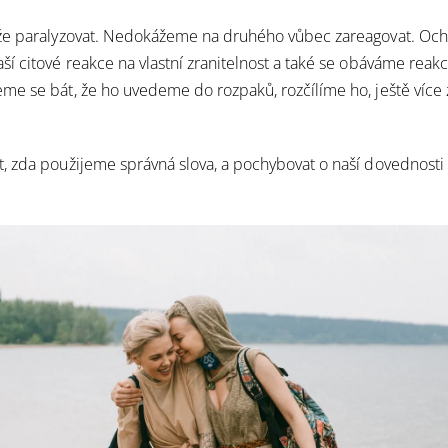
že paralyzovat. Nedokážeme na druhého vůbec zareagovat. Och
í citové reakce na vlastní zranitelnost a také se obáváme reak
e se bát, že ho uvedeme do rozpaků, rozčílíme ho, ještě více
, zda použijeme správná slova, a pochybovat o naší dovednost