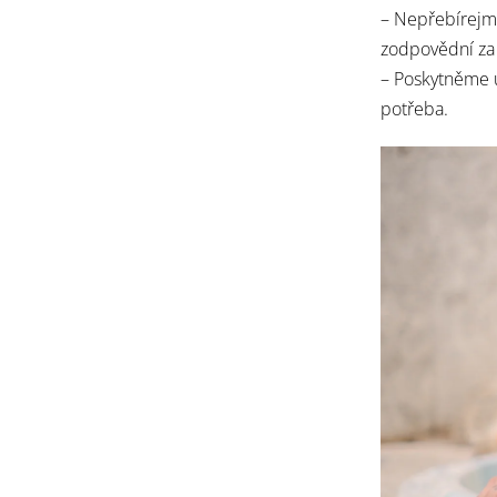
– Nepřebírejm
zodpovědní za 
– Poskytněme ú
potřeba.