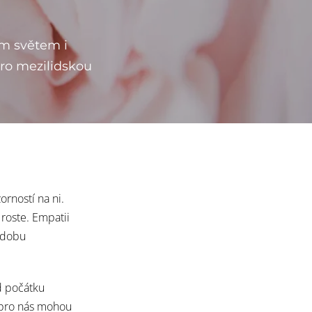
lým světem i
pro mezilidskou
rností na ni.
 roste. Empatii
 dobu
d počátku
ů pro nás mohou