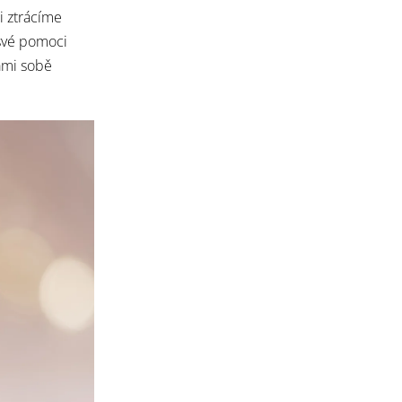
i ztrácíme
své pomoci
ami sobě