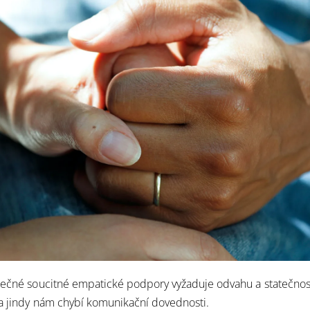
tečné soucitné empatické podpory vyžaduje odvahu a statečnos
 a jindy nám chybí komunikační dovednosti.