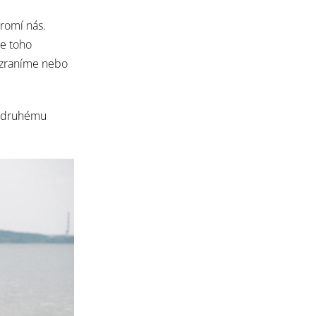
romí nás.
ce toho
 zraníme nebo
i druhému