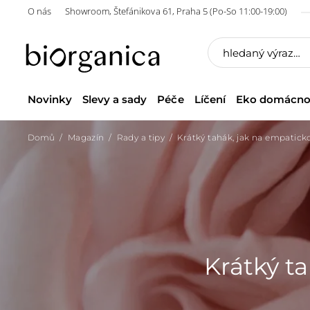
O nás
Showroom, Štefánikova 61, Praha 5 (Po-So 11:00-19:00)
Novinky
Slevy a sady
Péče
Líčení
Eko domácno
Domů
Magazín
Rady a tipy
Krátký tahák, jak na empatic
Krátký t