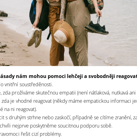
ásady nám mohou pomoci lehčeji a svobodněji reagovat
 vnitřní soustředěnosti.
, zda prožíváme skutečnou empatii (není nátlaková, nutkavá ani 
, zda je vhodné reagovat (někdy máme empatickou informaci jen
é na ni reagovat).
cit s druhým strhne nebo zaskočí, případně se cítíme zranění, z
u chvíli nejprve poskytněme soucitnou podporu sobě.
pravomoci řešit cizí problémy.