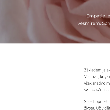
Empatie je 
vesmírem. Scho
Základem je ak
Ve chvíli, kdy 
však snadno m
vystavováni n
Se schopností 
života. Už v d