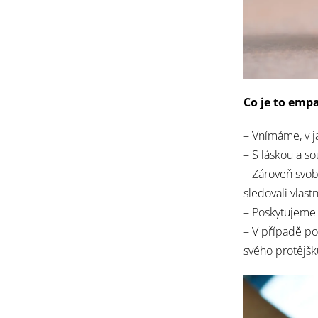
Co je to emp
– Vnímáme, v j
– S láskou a s
– Zároveň svo
sledovali vlast
– Poskytujeme
– V případě p
svého protějšk