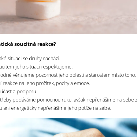
atická soucitná reakce?
aké situaci se druhý nachází.
oucitem jeho situaci respektujeme.
bodně věnujeme pozornost jeho bolesti a starostem místo toho
ní reakce na jeho prožitek, pocity a emoce.
 účast a podporu.
otřeby podáváme pomocnou ruku, avšak nepřenášíme na sebe
u ani energeticky nepřenášíme jeho potíže na sebe.