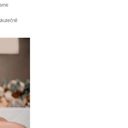
jsme
 skutečně