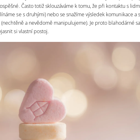
rospěšné. Často totiž sklouzáváme k tomu, že při kontaktu s lidm
olínáme se s druhými) nebo se snažíme výsledek komunikace a 
it (nechtěně a nevědomě manipulujeme). Je proto blahodárné s
asnit si vlastní postoj.