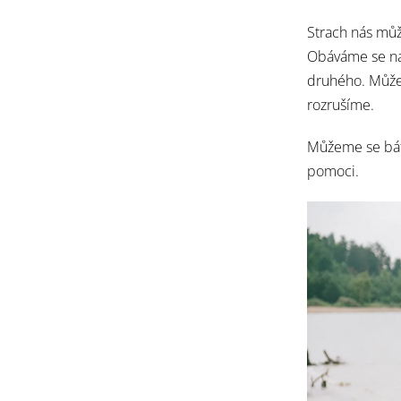
Strach nás mů
Obáváme se naš
druhého. Můžem
rozrušíme.
Můžeme se bát
pomoci.