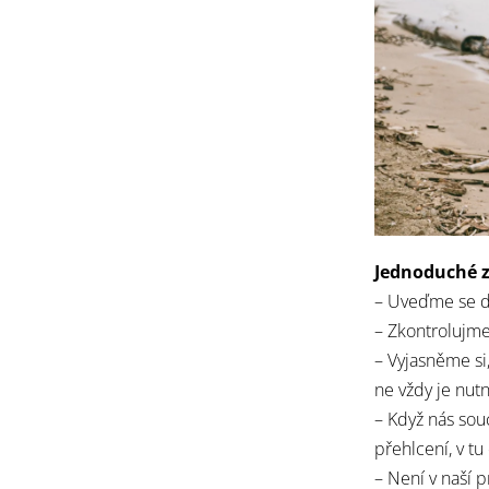
Jednoduché z
– Uveďme se do
– Zkontrolujme
– Vyjasněme si
ne vždy je nutn
– Když nás sou
přehlcení, v t
– Není v naší 