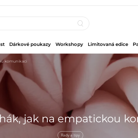
st
Dárkové poukazy
Workshopy
Limitovaná edice
P
kou komunikaci
ahák, jak na empatickou k
Rady a tipy