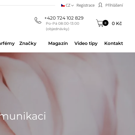
CZ
Registrace
Přihlášení
+420 724 102 829
0 Kč
0
Po-Pá 08:00-13:00
(objednávky)
arfémy
Značky
Magazín
Video tipy
Kontakt
omunikaci