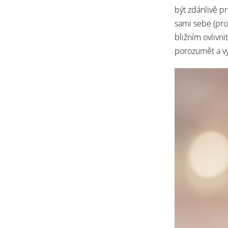
být zdánlivě p
sami sebe (pr
bližním ovlivn
porozumět a vyj