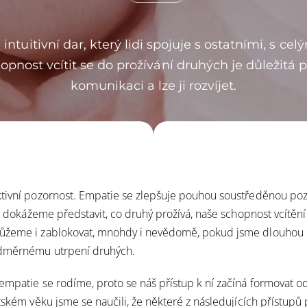
intuitivní dar, který lidi spojuje s ostatními, s ce
pnost vcítit se do prožívání druhých je důležitá 
komunikaci a lze ji rozvíjet.
tivní pozornost. Empatie se zlepšuje pouhou soustředěnou pozo
si dokážeme představit, co druhý prožívá, naše schopnost vcítění
ůžeme i zablokovat, mnohdy i nevědomě, pokud jsme dlouhou
adměrnému utrpení druhých.
empatie se rodíme, proto se náš přístup k ní začíná formovat o
ětském věku jsme se naučili, že některé z následujících přístup