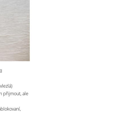
:
vlezlá)
 přijmout, ale
ablokovaní,