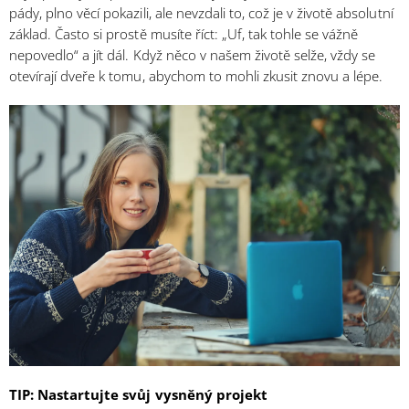
pády, plno věcí pokazili, ale nevzdali to, což je v životě absolutní
základ. Často si prostě musíte říct: „Uf, tak tohle se vážně
nepovedlo“ a jít dál. Když něco v našem životě selže, vždy se
otevírají dveře k tomu, abychom to mohli zkusit znovu a lépe.
TIP: Nastartujte svůj vysněný projekt