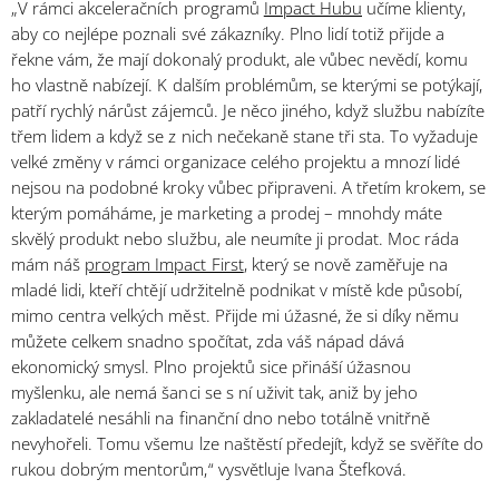
„V rámci akceleračních programů
Impact Hubu
učíme klienty,
aby co nejlépe poznali své zákazníky. Plno lidí totiž přijde a
řekne vám, že mají dokonalý produkt, ale vůbec nevědí, komu
ho vlastně nabízejí. K dalším problémům, se kterými se potýkají,
patří rychlý nárůst zájemců. Je něco jiného, když službu nabízíte
třem lidem a když se z nich nečekaně stane tři sta. To vyžaduje
velké změny v rámci organizace celého projektu a mnozí lidé
nejsou na podobné kroky vůbec připraveni. A třetím krokem, se
kterým pomáháme, je marketing a prodej – mnohdy máte
skvělý produkt nebo službu, ale neumíte ji prodat. Moc ráda
mám náš
program Impact First
, který se nově zaměřuje na
mladé lidi, kteří chtějí udržitelně podnikat v místě kde působí,
mimo centra velkých měst. Přijde mi úžasné, že si díky němu
můžete celkem snadno spočítat, zda váš nápad dává
ekonomický smysl. Plno projektů sice přináší úžasnou
myšlenku, ale nemá šanci se s ní uživit tak, aniž by jeho
zakladatelé nesáhli na finanční dno nebo totálně vnitřně
nevyhořeli. Tomu všemu lze naštěstí předejít, když se svěříte do
rukou dobrým mentorům,“ vysvětluje Ivana Štefková.