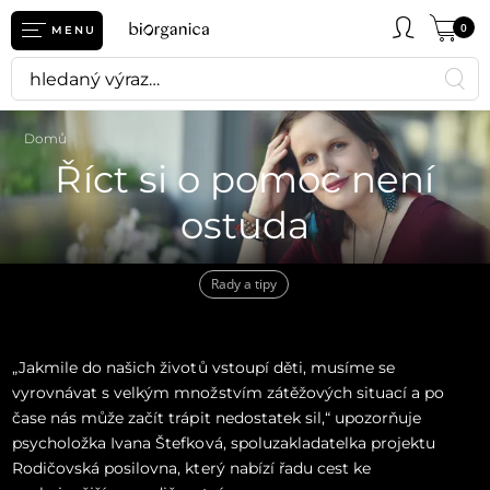
0
MENU
Domů
Říct si o pomoc není
ostuda
Rady a tipy
„Jakmile do našich životů vstoupí děti, musíme se
vyrovnávat s velkým množstvím zátěžových situací a po
čase nás může začít trápit nedostatek sil,“ upozorňuje
psycholožka Ivana Štefková, spoluzakladatelka projektu
Rodičovská posilovna, který nabízí řadu cest ke