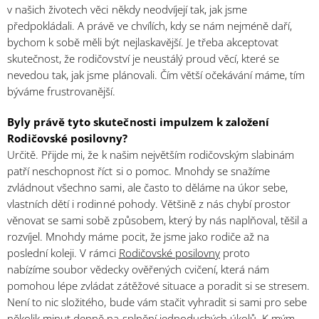
v našich životech věci někdy neodvíjejí tak, jak jsme
předpokládali. A právě ve chvílích, kdy se nám nejméně daří,
bychom k sobě měli být nejlaskavější. Je třeba akceptovat
skutečnost, že rodičovství je neustálý proud věcí, které se
nevedou tak, jak jsme plánovali. Čím větší očekávání máme, tím
býváme frustrovanější.
Byly právě tyto skutečnosti impulzem k založení
Rodičovské posilovny?
Určitě. Přijde mi, že k našim největším rodičovským slabinám
patří neschopnost říct si o pomoc. Mnohdy se snažíme
zvládnout všechno sami, ale často to děláme na úkor sebe,
vlastních dětí i rodinné pohody. Většině z nás chybí prostor
věnovat se sami sobě způsobem, který by nás naplňoval, těšil a
rozvíjel. Mnohdy máme pocit, že jsme jako rodiče až na
poslední koleji. V rámci
Rodičovské posilovny
proto
nabízíme soubor vědecky ověřených cvičení, která nám
pomohou lépe zvládat zátěžové situace a poradit si se stresem.
Není to nic složitého, bude vám stačit vyhradit si sami pro sebe
několik minut denně na splnění jednoduchých úkolů. K mým