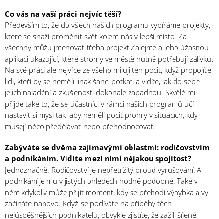
Co vás na vaší práci nejvíc těší?
Především to, že do všech našich programů vybíráme projekty,
které se snaží proměnit svět kolem nás v lepší místo. Za
všechny můžu jmenovat třeba projekt
Zalejme
a jeho úžasnou
aplikaci ukazující, které stromy ve městě nutně potřebují zálivku.
Na své práci ale nejvíce ze všeho miluji ten pocit, když propojíte
lidi, kteří by se neměli jinak šanci potkat, a vidíte, jak do sebe
jejich naladění a zkušenosti dokonale zapadnou. Skvělé mi
přijde také to, že se účastníci v rámci našich programů učí
nastavit si mysl tak, aby neměli pocit prohry v situacích, kdy
musejí něco předělávat nebo přehodnocovat.
Zabýváte se dvěma zajímavými oblastmi: rodičovstvím
a podnikáním. Vidíte mezi nimi nějakou spojitost?
Jednoznačně. Rodičovství je nepřetržitý proud vyrušování. A
podnikání je mu v jistých ohledech hodně podobné. Také v
něm kdykoliv může přijít moment, kdy se přehodí výhybka a vy
začínáte nanovo. Když se podíváte na příběhy těch
nejúspěšnějších podnikatelů, obvykle zjistíte, že zažili šílené