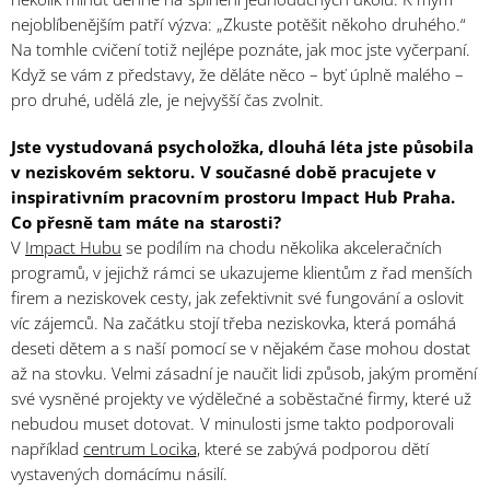
nejoblíbenějším patří výzva: „Zkuste potěšit někoho druhého.“
Na tomhle cvičení totiž nejlépe poznáte, jak moc jste vyčerpaní.
Když se vám z představy, že děláte něco – byť úplně malého –
pro druhé, udělá zle, je nejvyšší čas zvolnit.
Jste vystudovaná psycholožka, dlouhá léta jste působila
v neziskovém sektoru. V současné době pracujete v
inspirativním pracovním prostoru Impact Hub Praha.
Co přesně tam máte na starosti?
V
Impact Hubu
se podílím na chodu několika akceleračních
programů, v jejichž rámci se ukazujeme klientům z řad menších
firem a neziskovek cesty, jak zefektivnit své fungování a oslovit
víc zájemců. Na začátku stojí třeba neziskovka, která pomáhá
deseti dětem a s naší pomocí se v nějakém čase mohou dostat
až na stovku. Velmi zásadní je naučit lidi způsob, jakým promění
své vysněné projekty ve výdělečné a soběstačné firmy, které už
nebudou muset dotovat. V minulosti jsme takto podporovali
například
centrum Locika
, které se zabývá podporou dětí
vystavených domácímu násilí.