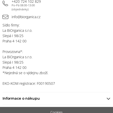
+420 724 102 829
Po-Pá 08:00-13:00
(objednávky)
info@biorganica.cz
Sídlo firmy:
La BiOrganica s.r.o.
Slepá I 98/25
Praha 4 142 00
Provozovna*:
La BiOrganica s.r.o.
Slepá I 98/25
Praha 4 142 00
*Nejedná se o výdejnu zboží.
EKO-KOM registrace: F00190507
Informace o nákupu
Najít prodejce
Cookies