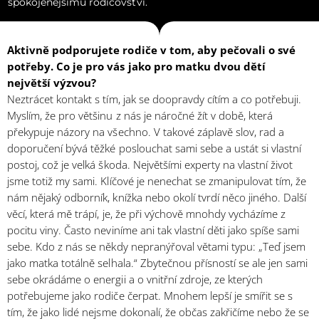
spokojenějšímu rodičovství.
Aktivně podporujete rodiče v tom, aby pečovali o své
potřeby. Co je pro vás jako pro matku dvou dětí
největší výzvou?
Neztrácet kontakt s tím, jak se doopravdy cítím a co potřebuji.
Myslím, že pro většinu z nás je náročné žít v době, která
překypuje názory na všechno. V takové záplavě slov, rad a
doporučení bývá těžké poslouchat sami sebe a ustát si vlastní
postoj, což je velká škoda. Největšími experty na vlastní život
jsme totiž my sami. Klíčové je nenechat se zmanipulovat tím, že
nám nějaký odborník, knížka nebo okolí tvrdí něco jiného. Další
věcí, která mě trápí, je, že při výchově mnohdy vycházíme z
pocitu viny. Často neviníme ani tak vlastní děti jako spíše sami
sebe. Kdo z nás se někdy nepranýřoval větami typu: „Teď jsem
jako matka totálně selhala.“ Zbytečnou přísností se ale jen sami
sebe okrádáme o energii a o vnitřní zdroje, ze kterých
potřebujeme jako rodiče čerpat. Mnohem lepší je smířit se s
tím, že jako lidé nejsme dokonalí, že občas zakřičíme nebo že se