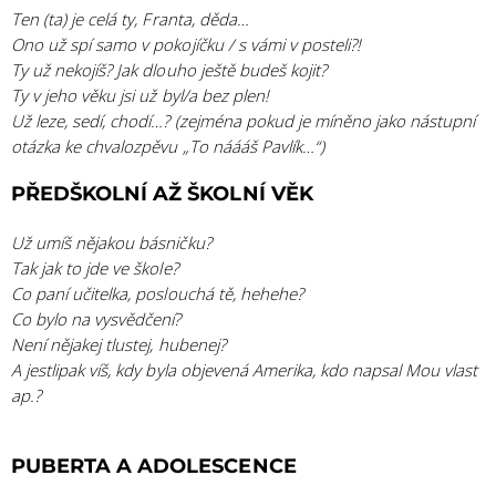
Ten (ta) je celá ty, Franta, děda…
Ono už spí samo v pokojíčku / s vámi v posteli?!
Ty už nekojíš? Jak dlouho ještě budeš kojit?
Ty v jeho věku jsi už byl/a bez plen!
Už leze, sedí, chodí…? (zejména pokud je míněno jako nástupní
otázka ke chvalozpěvu „To náááš Pavlík…“)
PŘEDŠKOLNÍ AŽ ŠKOLNÍ VĚK
Už umíš nějakou básničku?
Tak jak to jde ve škole?
Co paní učitelka, poslouchá tě, hehehe?
Co bylo na vysvědčení?
Není nějakej tlustej, hubenej?
A jestlipak víš, kdy byla objevená Amerika, kdo napsal Mou vlast
ap.?
PUBERTA A ADOLESCENCE