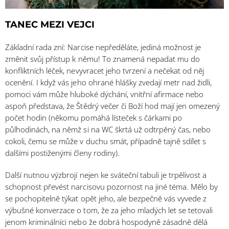
TANEC MEZI VEJCI
Základní rada zní: Narcise nepředěláte, jediná možnost je
změnit svůj přístup k němu! To znamená nepadat mu do
konfliktních léček, nevyvracet jeho tvrzení a nečekat od něj
ocenění. I když vás jeho ohrané hlášky zvedají metr nad židli,
pomoci vám může hluboké dýchání, vnitřní afirmace nebo
aspoň představa, že Štědrý večer či Boží hod mají jen omezený
počet hodin (někomu pomáhá lísteček s čárkami po
půlhodinách, na němž si na WC škrtá už odtrpěný čas, nebo
cokoli, čemu se může v duchu smát, případně tajně sdílet s
dalšími postiženými členy rodiny).
Další nutnou výzbrojí nejen ke sváteční tabuli je trpělivost a
schopnost převést narcisovu pozornost na jiné téma. Mělo by
se pochopitelně týkat opět jeho, ale bezpečně vás vyvede z
výbušné konverzace o tom, že za jeho mladých let se tetovali
jenom kriminálníci nebo že dobrá hospodyně zásadně dělá