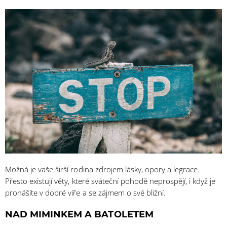
Možná je vaše širší rodina zdrojem lásky, opory a legrace.
Přesto existují věty, které sváteční pohodě neprospějí, i když je
pronášíte v dobré víře a se zájmem o své bližní.
NAD MIMINKEM A BATOLETEM