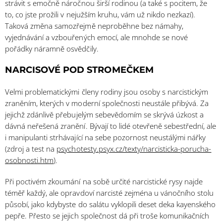
strávit s emočně náročnou širší rodinou (a také s pocitem, že
to, co jste prožili v nejužším kruhu, vám už nikdo nezkazí).
Taková změna samozřejmě neproběhne bez námahy,
vyjednávání a vzbouřených emocí, ale mnohde se nové
pořádky náramně osvědčily.
NARCISOVÉ POD STROMEČKEM
Velmi problematickými členy rodiny jsou osoby s narcistickým
zraněním, kterých v moderní společnosti neustále přibývá. Za
jejichž zdánlivě přebujelým sebevědomím se skrývá úzkost a
dávná neřešená zranění. Bývají to lidé otevřeně sebestřední, ale
i manipulanti strhávající na sebe pozornost neustálými nářky
(zdroj a test na
psychotesty.psyx.cz/texty/narcisticka-porucha-
osobnosti.htm
)
.
Při poctivém zkoumání na sobě určité narcistické rysy najde
téměř každý, ale opravdoví narcisté zejména u vánočního stolu
působí, jako kdybyste do salátu vyklopili deset deka kayenského
pepře. Přesto se jejich společnost dá při troše komunikačních