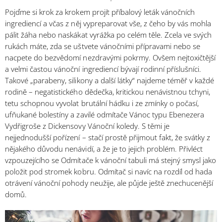
Pojďme si krok za krokem projít příbalový leták vánočních
ingrediencí a včas z něj vypreparovat vše, z čeho by vás mohla
pálit žáha nebo naskákat vyrážka po celém těle. Zcela ve svých
rukách máte, zda se uštvete vánočními přípravami nebo se
nacpete do bezvědomí nezdravými pokrmy. Ovšem nejtoxičtější
a velmi častou vánoční ingrediencí bývají rodinní příslušníci.
Takové „parabeny, silikony a další látky“ najdeme téměř v každé
rodině – negatistického dědečka, kritickou nenávistnou tchyni,
tetu schopnou vyvolat brutální hádku i ze zmínky o počasí,
ufňukané bolestíny a zavilé odmítače Vánoc typu Ebenezera
Vydřigroše z Dickensovy Vánoční koledy. S těmi je
nejjednodušší pořízení – stačí prostě přijmout fakt, že svátky z
nějakého důvodu nenávidí, a že je to jejich problém. Přivléct
vzpouzejícího se Odmítače k vánoční tabuli má stejný smysl jako
položit pod stromek kobru. Odmítač si navíc na rozdíl od hada
otrávení vánoční pohody neužije, ale půjde ještě znechucenější
domů.