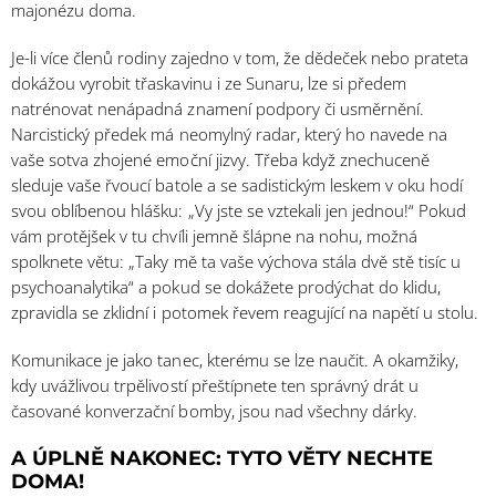
majonézu doma.
Je-li více členů rodiny zajedno v tom, že dědeček nebo prateta
dokážou vyrobit třaskavinu i ze Sunaru, lze si předem
natrénovat nenápadná znamení podpory či usměrnění.
Narcistický předek má neomylný radar, který ho navede na
vaše sotva zhojené emoční jizvy. Třeba když znechuceně
sleduje vaše řvoucí batole a se sadistickým leskem v oku hodí
svou oblíbenou hlášku: „Vy jste se vztekali jen jednou!“ Pokud
vám protějšek v tu chvíli jemně šlápne na nohu, možná
spolknete větu: „Taky mě ta vaše výchova stála dvě stě tisíc u
psychoanalytika“ a pokud se dokážete prodýchat do klidu,
zpravidla se zklidní i potomek řevem reagující na napětí u stolu.
Komunikace je jako tanec, kterému se lze naučit. A okamžiky,
kdy uvážlivou trpělivostí přeštípnete ten správný drát u
časované konverzační bomby, jsou nad všechny dárky.
A ÚPLNĚ NAKONEC: TYTO VĚTY NECHTE
DOMA!