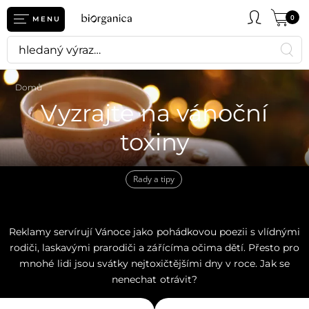
0
MENU
Domů
Vyzrajte na vánoční
toxiny
Rady a tipy
Reklamy servírují Vánoce jako pohádkovou poezii s vlídnými
rodiči, laskavými prarodiči a zářícíma očima dětí. Přesto pro
mnohé lidi jsou svátky nejtoxičtějšími dny v roce. Jak se
nenechat otrávit?