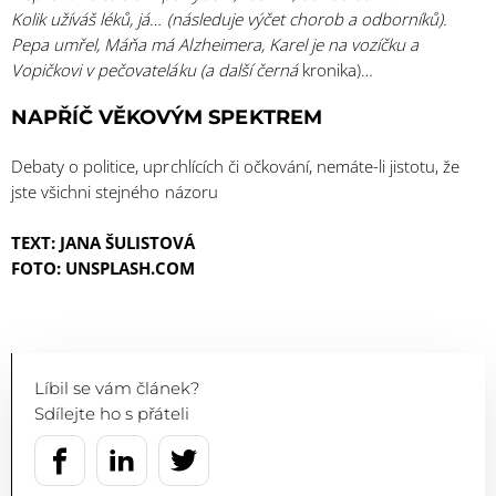
Kolik užíváš léků, já… (následuje výčet chorob a odborníků).
Pepa umřel, Máňa má Alzheimera, Karel je na vozíčku a
Vopičkovi v pečovateláku (a další černá
kronika)…
NAPŘÍČ VĚKOVÝM SPEKTREM
Debaty o politice, uprchlících či očkování, nemáte-li jistotu, že
jste všichni stejného názoru
TEXT: JANA ŠULISTOVÁ
FOTO: UNSPLASH.COM
Líbil se vám článek?
Sdílejte ho s přáteli