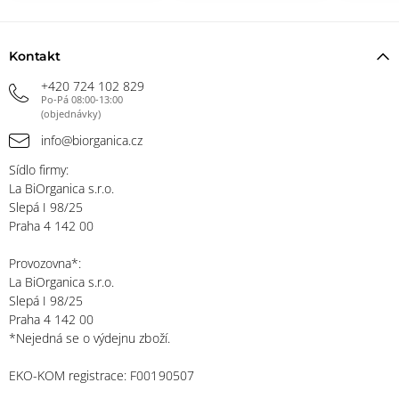
Kontakt
+420 724 102 829
Po-Pá 08:00-13:00
(objednávky)
info@biorganica.cz
Sídlo firmy:
La BiOrganica s.r.o.
Slepá I 98/25
Praha 4 142 00
Provozovna*:
La BiOrganica s.r.o.
Slepá I 98/25
Praha 4 142 00
*Nejedná se o výdejnu zboží.
EKO-KOM registrace: F00190507