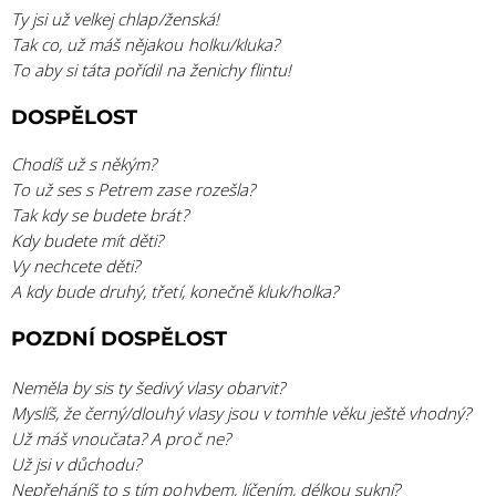
Ty jsi už velkej chlap/ženská!
Tak co, už máš nějakou holku/kluka?
To aby si táta pořídil na ženichy flintu!
DOSPĚLOST
Chodíš už s někým?
To už ses s Petrem zase rozešla?
Tak kdy se budete brát?
Kdy budete mít děti?
Vy nechcete děti?
A kdy bude druhý, třetí, konečně kluk/holka?
POZDNÍ DOSPĚLOST
Neměla by sis ty šedivý vlasy obarvit?
Myslíš, že černý/dlouhý vlasy jsou v tomhle věku ještě vhodný?
Už máš vnoučata? A proč ne?
Už jsi v důchodu?
Nepřeháníš to s tím pohybem, líčením, délkou sukní?