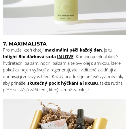
7.
MAXIMALISTA
Pro muže, kteří chtějí
maximální péči každý den
, je tu
Inlight Bio dárková sada
IN LOVE
. Kombinuje hloubkově
hydratační balzám, noční balzám a tělový olej s arnikou, které
pokožku nejen vyživují a regenerují, ale i viditelně zklidňují a
dodávají jí zdravý vzhled. Každý produkt je pečlivě vyvinutý tak,
aby přinášel
skutečný pocit hýčkání a luxusu
, takže rutina
péče se stává zážitkem, který si muž zamiluje.