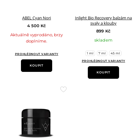
ABEL Cyan Nori
Inlight Bio Recovery balzám na
svaly a klouby
4 500 Kč
899 Kč
Aktuálně vyprodáno, brzy
skladem
doplníme.
1 ml
7 ml
45 ml
PROHLÉDNOUT VARIANTY
PROHLÉDNOUT VARIANTY
KOUPIT
KOUPIT
Přidat
do
oblíbených