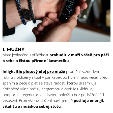
1. MUŽNÝ
Máte jedinečnou příležitost
probudit v muži vášeň pro péči
o sebe a čistou přírodní kosmetiku
.
Inlight
Bio pleťový olej pro muže
promění každodenní
rutinu v oblíbený rituál – pár kapek po holení nebo večer před
spaním a péče o pleť se stává radostí, kterou si zamiluje.
Kořeněná vůně pačuli, bergamotu a cypřiše uklidňuje,
podporuje regeneraci a zdravou pokožku bez podráždění či
vysušení. Promyšlené složení navíc jemně
posiluje energii,
vitalitu a mužskou sebejistotu
.