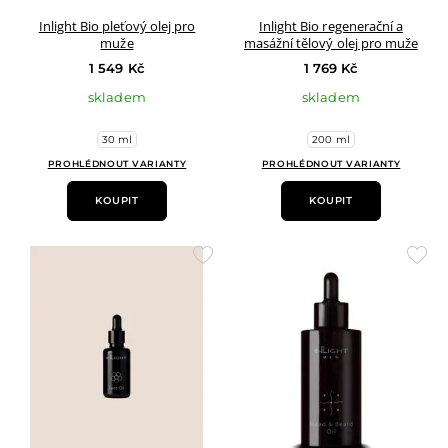
Inlight Bio pleťový olej pro
Inlight Bio regenerační a
muže
masážní tělový olej pro muže
1 549 Kč
1 769 Kč
skladem
skladem
30 ml
200 ml
PROHLÉDNOUT VARIANTY
PROHLÉDNOUT VARIANTY
KOUPIT
KOUPIT
Přidat
Přid
do
do
oblíbených
oblí