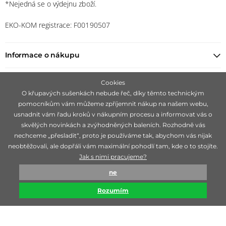
*Nejedná se o výdejnu zboží.
EKO-KOM registrace: F00190507
Informace o nákupu
Najít prodejce
Cookies
O křupavých sušenkách nebude řeč, díky těmto technickým
pomocníkům vám můžeme zpříjemnit nákup na našem webu,
Zůstaňte s námi v kontaktu
usnadnit vám řadu kroků v nákupním procesu a informovat vás o
skvělých novinkách a zvýhodněných baleních. Rozhodně vás
nechceme „přesladit“, proto je používáme tak, abychom vás nijak
neobtěžovali, ale dopřáli vám maximální pohodlí tam, kde o to stojíte.
Jak s nimi pracujeme?
Zaměřujeme se na hledání čistě přírodních značek, ideálně 100 %
ne
bio, které jsou mimořádné svojí účinností.
Rozumím
© biorganica 1993-2026
Technicky zajišťuje
Simplia s.r.o.