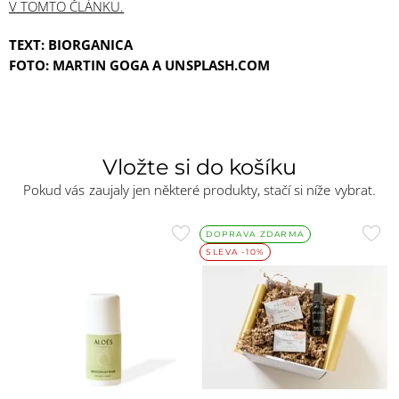
V TOMTO ČLÁNKU.
TEXT: BIORGANICA
FOTO: MARTIN GOGA A UNSPLASH.COM
Vložte si do košíku
Pokud vás zaujaly jen některé produkty, stačí si níže vybrat.
Přidat
Přid
DOPRAVA ZDARMA
SLEVA -10%
do
do
oblíbených
oblí