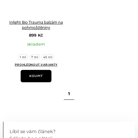
Inlight Bio Trauma balzám na
pohmožděniny
899 Kč
skladem
1 ml
7 ml
45 ml
PROHLÉDNOUT VARIANTY
KOUPIT
1
Líbil se vám článek?