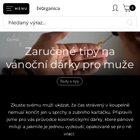
0
MENU
Domů
Zaručené tipy na
vánoční dárky pro muže
Rady a tipy
Zkuste svému muži ukázat, že čas strávený v koupelně
nemusí končit jen u sprchy a zubního kartáčku. Připravili
jsme pro vás průvodce kosmetickými dárky, které pánové
milují a jakmile je jednou vyzkouší, opakovaně se pro ně
vrací.