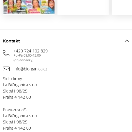
Kontakt
+420 724 102 829
Po-Pá 08:00-13:00
(objednávky)
info@biorganica.cz
Sídlo firmy:
La BiOrganica s.r.o.
Slepá I 98/25
Praha 4 142 00
Provozovna*:
La BiOrganica s.r.o.
Slepá I 98/25
Praha 4 142 00