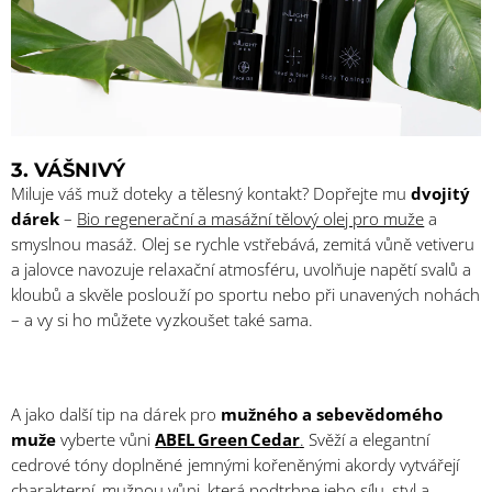
3. VÁŠNIVÝ
Miluje váš muž doteky a tělesný kontakt? Dopřejte mu
dvojitý
dárek
–
Bio regenerační a masážní tělový olej pro muže
a
smyslnou masáž. Olej se rychle vstřebává, zemitá vůně vetiveru
a jalovce navozuje relaxační atmosféru, uvolňuje napětí svalů a
kloubů a skvěle poslouží po sportu nebo při unavených nohách
– a vy si ho můžete vyzkoušet také sama.
A jako další tip na dárek pro
mužného a sebevědomého
muže
vyberte vůni
ABEL Green Cedar
.
Svěží a elegantní
cedrové tóny doplněné jemnými kořeněnými akordy vytvářejí
charakterní, mužnou vůni, která podtrhne jeho sílu, styl a