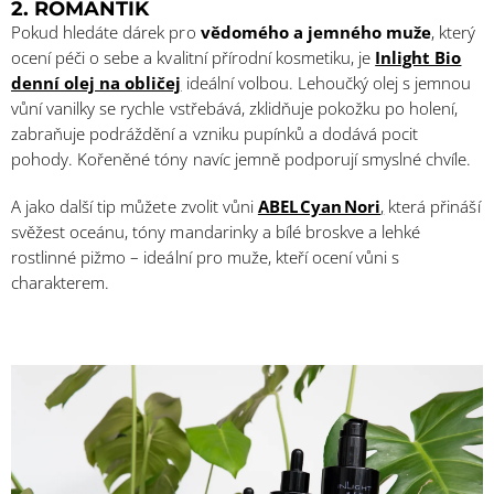
2. ROMANTIK
Pokud hledáte dárek pro
vědomého a jemného muže
, který
ocení péči o sebe a kvalitní přírodní kosmetiku, je
Inlight Bio
denní olej na obličej
ideální volbou. Lehoučký olej s jemnou
vůní vanilky se rychle vstřebává, zklidňuje pokožku po holení,
zabraňuje podráždění a vzniku pupínků a dodává pocit
pohody. Kořeněné tóny navíc jemně podporují smyslné chvíle.
A jako další tip můžete zvolit vůni
ABEL Cyan Nori
,
která přináší
svěžest oceánu, tóny mandarinky a bílé broskve a lehké
rostlinné pižmo – ideální pro muže, kteří ocení vůni s
charakterem.