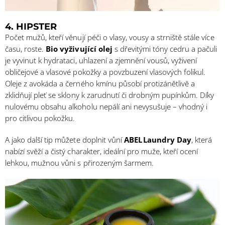
4. HIPSTER
Počet mužů, kteří věnují péči o vlasy, vousy a strniště stále více
času, roste.
Bio vyživující olej
s dřevitými tóny cedru a pačuli
je vyvinut k hydrataci, uhlazení a zjemnění vousů, vyživení
obličejové a vlasové pokožky a povzbuzení vlasových folikul.
Oleje z avokáda a černého kmínu působí protizánětlivě a
zklidňují pleť se sklony k zarudnutí či drobným pupínkům. Díky
nulovému obsahu alkoholu nepálí ani nevysušuje – vhodný i
pro citlivou pokožku.
A jako další tip můžete doplnit vůní
ABEL Laundry Day
, která
nabízí svěží a čistý charakter, ideální pro muže, kteří ocení
lehkou, mužnou vůni s přirozeným šarmem.