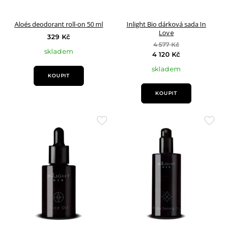
Aloés deodorant roll-on 50 ml
Inlight Bio dárková sada In
Love
329 Kč
4 577 Kč
skladem
4 120 Kč
skladem
KOUPIT
KOUPIT
Přidat
Přid
do
do
oblíbených
oblí