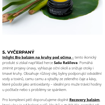
5. VYČERPANÝ
Inlight Bio balzám na kruhy pod očima
–
tento ikonický
produkt si získal například herce
Sašu Rašilova
. Pomáhá
zmírnit projevy únavy, vyhlazuje oční okolí a snižuje otoky i
tmavé kruhy. Obsahuje růžový olej, byliny podporující odvádění
vody a toxinů, camu camu a výtažky ze zeleného čaje a kávy,
které působí jako antioxidanty – ideální pro muže trávící hodiny
u počítače nebo s problémy se spánkem.
Pro komplexní péči doporučujeme doplnit
Recovery balzám
,
který ulevuje od bolesti svalů, kloubů a ztuhlé šíje, pomáhá při