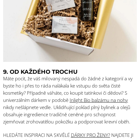
9. OD KAŽDÉHO TROCHU
Máte pocit, že váš milovaný nespadá do žádné z kategorií a vy
byste ho i přes to ráda nalákala ke vstupu do světa čisté
kosmetiky? Případně váháte, co koupit tatínkovi či dědovi? S
univerzálním dárkem v podobě
Inlight Bio balzámu na nohy
nikdy nešlápnete vedle. Uklidňující poklad plný bylinek a olejů
obsahuje ingredience tradičně ceněné pro schopnost
zjemňovat zrohovatělou pokožku a podporovat krevní oběh.
HLEDÁTE INSPIRACI NA SKVĚLÉ
DÁRKY PRO ŽENY?
NAJDETE JI