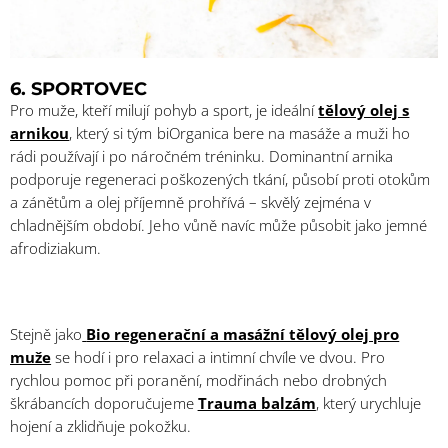
6. SPORTOVEC
Pro muže, kteří milují pohyb a sport, je ideální
tělový olej s
arnikou
, který si tým biOrganica bere na masáže a muži ho
rádi používají i po náročném tréninku. Dominantní arnika
podporuje regeneraci poškozených tkání, působí proti otokům
a zánětům a olej příjemně prohřívá – skvělý zejména v
chladnějším období. Jeho vůně navíc může působit jako jemné
afrodiziakum.
Stejně jako
Bio regenerační a masážní tělový olej pro
muže
se hodí i pro relaxaci a intimní chvíle ve dvou. Pro
rychlou pomoc při poranění, modřinách nebo drobných
škrábancích doporučujeme
Trauma balzám
,
který urychluje
hojení a zklidňuje pokožku.