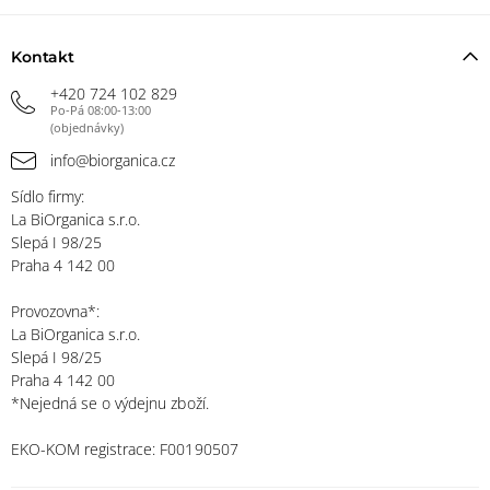
Kontakt
+420 724 102 829
Po-Pá 08:00-13:00
(objednávky)
info@biorganica.cz
Sídlo firmy:
La BiOrganica s.r.o.
Slepá I 98/25
Praha 4 142 00
Provozovna*:
La BiOrganica s.r.o.
Slepá I 98/25
Praha 4 142 00
*Nejedná se o výdejnu zboží.
EKO-KOM registrace: F00190507