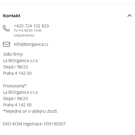
Kontakt
+420 724 102 829
Po-Pá 08:00-13:00
(objednávky)
info@biorganica.cz
Sídlo firmy:
La BiOrganica s.r.o.
Slepá I 98/25
Praha 4 142 00
Provozovna*:
La BiOrganica s.r.o.
Slepá I 98/25
Praha 4 142 00
*Nejedná se o výdejnu zboží.
EKO-KOM registrace: F00190507