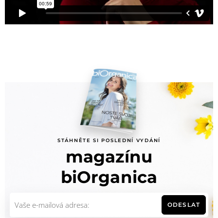
STÁHNĚTE SI POSLEDNÍ VYDÁNÍ
magazínu
biOrganica
ODESLAT