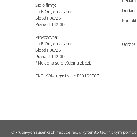
Reklama
Sídlo firmy:
Dodání 
La BiOrganica s.r.o.
Slepá I 98/25
Kontakt
Praha 4 142 00
Provozovna*:
La BiOrganica s.r.o.
Udržite
Slepá I 98/25
Praha 4 142 00
*Nejedná se o výdejnu zboží.
EKO-KOM registrace: F00190507
© biorganica 1993-2026
O křupavých sušenkách nebude řeč, díky těmto technickým pomocn
Technicky zajišťuje
Simplia s.r.o.