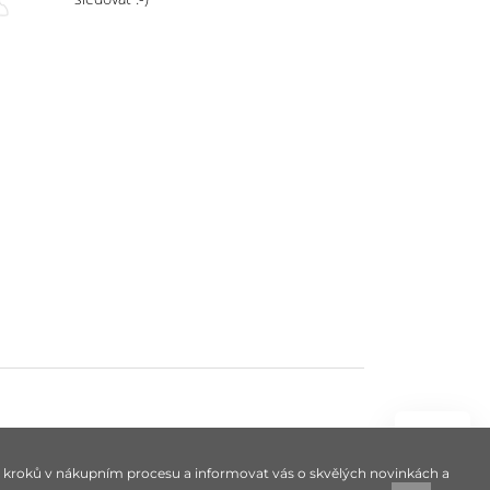
roků v nákupním procesu a informovat vás o skvělých novinkách a
NAHORU