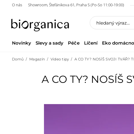
O nás
Showroom, Štefánikova 61, Praha 5 (Po-So 11:00-19:00)
Novinky
Slevy a sady
Péče
Líčení
Eko domácno
Domů
Magazín
Video tipy
A CO TY? NOSÍŠ SVOJI TVÁŘ? T
A CO TY? NOSÍŠ S