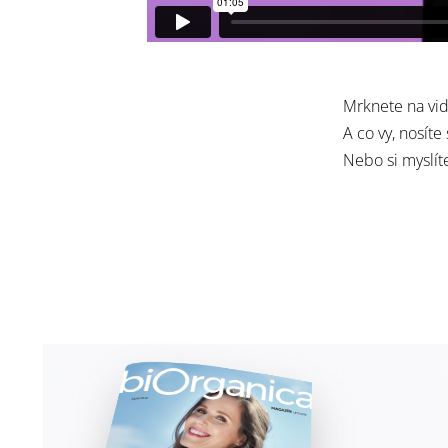
Mrknete na vi
A co vy, nosíte
Nebo si myslít