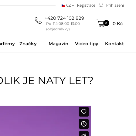
CZ
Registrace
Přihlášení
+420 724 102 829
0 Kč
0
Po-Pá 08:00-13:00
(objednávky)
arfémy
Značky
Magazín
Video tipy
Kontakt
OLIK JE NATY LET?