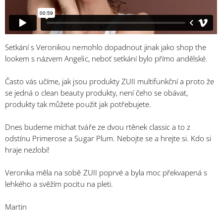
Setkání s Veronikou nemohlo dopadnout jinak jako shop the
lookem s názvem Angelic, neboť setkání bylo přímo andělské.
Často vás učíme, jak jsou produkty ZUII multifunkční a proto že
se jedná o clean beauty produkty, není čeho se obávat,
produkty tak můžete použit jak potřebujete.
Dnes budeme míchat tváře ze dvou rtěnek classic a to z
odstínu Primerose a Sugar Plum. Nebojte se a hrejte si. Kdo si
hraje nezlobí!
Veronika měla na sobě ZUII poprvé a byla moc překvapená s
lehkého a svěžím pocitu na pleti.
Martin