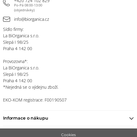
+420 724 102 829
Po-Pá 08:00-13:00
(objednávky)
info@biorganica.cz
Sídlo firmy:
La BiOrganica s.r.o.
Slepá I 98/25
Praha 4 142 00
Provozovna*:
La BiOrganica s.r.o.
Slepá I 98/25
Praha 4 142 00
*Nejedná se o výdejnu zboží.
EKO-KOM registrace: F00190507
Informace o nákupu
Najít prodejce
Cookies