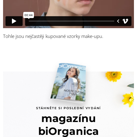
Tohle jsou nejčastěji kupované vzorky make-upu.
STÁHNĚTE SI POSLEDNÍ VYDÁNÍ
magazínu
biOrganica