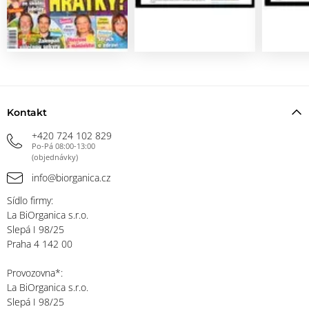
Kontakt
+420 724 102 829
Po-Pá 08:00-13:00
(objednávky)
info@biorganica.cz
Sídlo firmy:
La BiOrganica s.r.o.
Slepá I 98/25
Praha 4 142 00
Provozovna*:
La BiOrganica s.r.o.
Slepá I 98/25