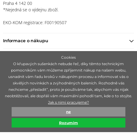
Praha 4 142 00
*Nejedná se o výdejnu zboží.
EKO-KOM registrace: F00190507
Informace o nákupu
Najít prodejce
Cookies
O křupavých sušenkách nebude řeč, díky těmto technickým
pomocníkům vám můžeme zpříjemnit nákup na našem webu,
Zůstaňte s námi v kontaktu
usnadnit vám řadu kroků v nákupním procesu a informovat vás o
skvělých novinkách a zvýhodněných baleních. Rozhodně vás
nechceme „přesladit“, proto je používáme tak, abychom vás nijak
neobtěžovali, ale dopřáli vám maximální pohodlí tam, kde o to stojíte.
Jak s nimi pracujeme?
Zaměřujeme se na hledání čistě přírodních značek, ideálně 100 %
ne
bio, které jsou mimořádné svojí účinností.
Rozumím
© biorganica 1993-2026
Technicky zajišťuje
Simplia s.r.o.