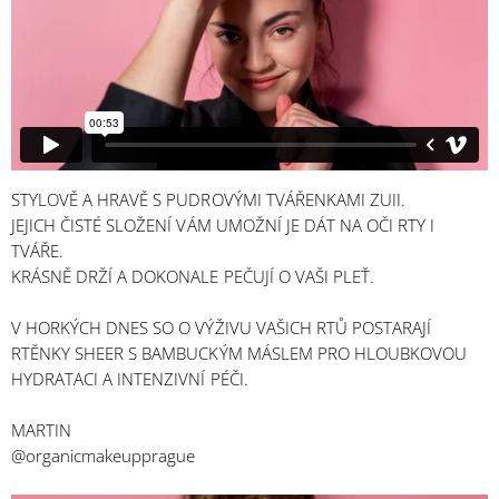
STYLOVĚ A HRAVĚ S PUDROVÝMI TVÁŘENKAMI ZUII.
JEJICH ČISTÉ SLOŽENÍ VÁM UMOŽNÍ JE DÁT NA OČI RTY I
TVÁŘE.
KRÁSNĚ DRŽÍ A DOKONALE PEČUJÍ O VAŠI PLEŤ.
V HORKÝCH DNES SO O VÝŽIVU VAŠICH RTŮ POSTARAJÍ
RTĚNKY SHEER S BAMBUCKÝM MÁSLEM PRO HLOUBKOVOU
HYDRATACI A INTENZIVNÍ PÉČI.
MARTIN
@organicmakeupprague