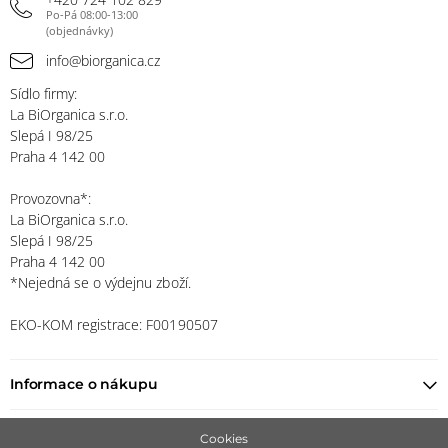
Po-Pá 08:00-13:00
(objednávky)
info@biorganica.cz
Sídlo firmy:
La BiOrganica s.r.o.
Slepá I 98/25
Praha 4 142 00
Provozovna*:
La BiOrganica s.r.o.
Slepá I 98/25
Praha 4 142 00
*Nejedná se o výdejnu zboží.
EKO-KOM registrace: F00190507
Informace o nákupu
Najít prodejce
Cookies