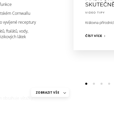
SKUTEČNĚ 
 funkce
ritském Cornwallu
VIDEO TIPY
o vyvíjené receptury
Královna přírodní
ů, ftalátů, vody,
izikových látek
ČÍST VÍCE
ZOBRAZIT VŠE
ám obsahuje výtažky
ě odvádět povrchové i
, zklidňovat projevy