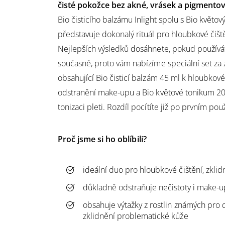
čisté pokožce bez akné, vrásek a pigmentov
Bio čisticího balzámu Inlight spolu s Bio květov
představuje dokonalý rituál pro hloubkové čištěn
Nejlepších výsledků dosáhnete, pokud používá
současně, proto vám nabízíme speciální set z
obsahující Bio čisticí balzám 45 ml k hloubkové
odstranění make-upu a Bio květové tonikum 20
tonizaci pleti. Rozdíl pocítíte již po prvním použ
Proč jsme si ho oblíbili?
ideální duo pro hloubkové čištění, zklidn
důkladně odstraňuje nečistoty i make-u
obsahuje výtažky z rostlin známých pro 
zklidnění problematické kůže