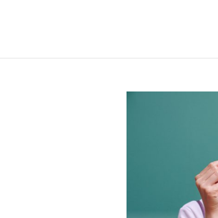
irozené funkce.
né pleťové tonikum
mu na pleť Inlight.
destilát z růže,
klad péče o pleť,
nejcitlivější pleť.
i při koupi