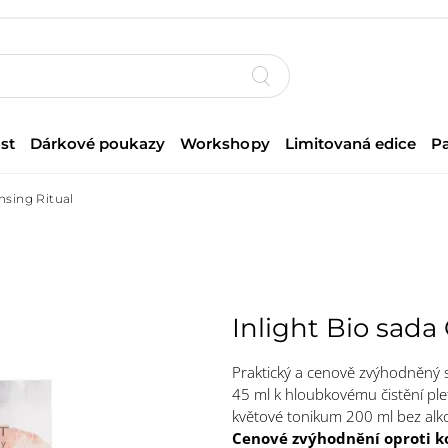
st
Dárkové poukazy
Workshopy
Limitovaná edice
P
nsing Ritual
Inlight Bio sada
Praktický a cenově zvýhodněný s
45 ml k hloubkovému čistění ple
květové tonikum 200 ml bez alkoh
Cenové zvýhodnění oproti k