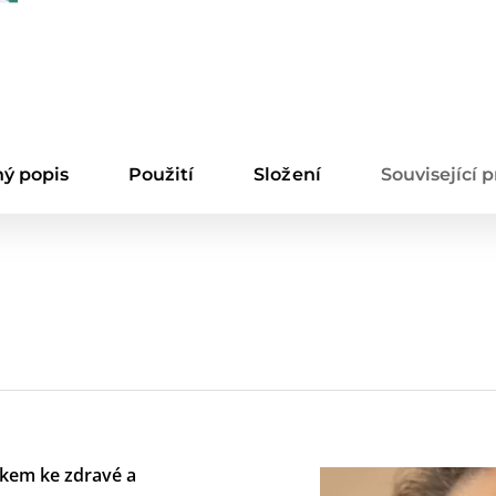
ý popis
Použití
Složení
Související 
rokem ke zdravé a