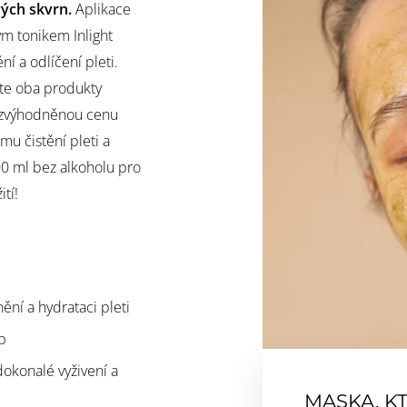
ých skvrn.
Aplikace
ým tonikem Inlight
í a odlíčení pleti.
te oba produkty
a zvýhodněnou cenu
mu čistění pleti a
0 ml bez alkoholu pro
ití!
ění a hydrataci pleti
p
dokonalé vyživení a
MASKA, K