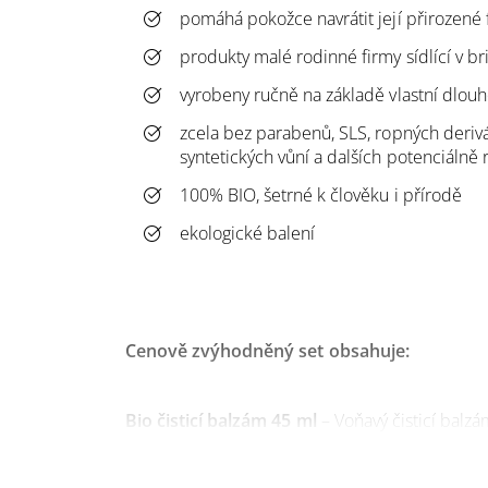
pomáhá pokožce navrátit její přirozené
produkty malé rodinné firmy sídlící v b
vyrobeny ručně na základě vlastní dlouh
zcela bez parabenů, SLS, ropných derivát
syntetických vůní a dalších potenciálně r
100% BIO, šetrné k člověku i přírodě
ekologické balení
Cenově zvýhodněný set obsahuje:
Bio čisticí balzám 45 ml
– Voňavý čisticí balz
blahodárných bylin, jejichž úkolem je efektivn
hloubkové nečistoty a toxiny, upravovat mazotok