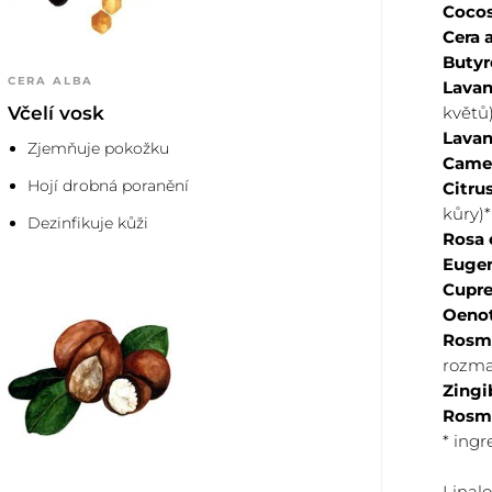
Cocos
Cera 
Butyr
CERA ALBA
Lavan
ně po celé ploše obličeje
Odstraňte produ
Včelí vosk
květů
3
působit 2 až 5 minut a
namočenými v te
Lavan
Zjemňuje pokožku
Camel
í.
Hojí drobná poranění
Citru
kůry)*
Dezinfikuje kůži
Rosa 
Eugen
Cupre
Oenot
Rosma
rozma
Zingi
Rosma
* ing
Linalo