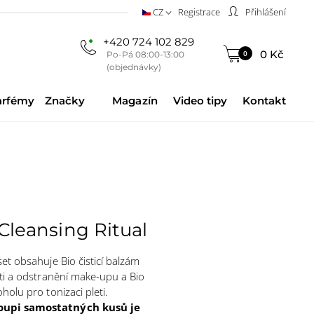
CZ
Registrace
Přihlášení
+420 724 102 829
0 Kč
0
Po-Pá 08:00-13:00
(objednávky)
arfémy
Značky
Magazín
Video tipy
Kontakt
 Cleansing Ritual
et obsahuje Bio čisticí balzám
ti a odstranění make-upu a Bio
olu pro tonizaci pleti.
oupi samostatných kusů je