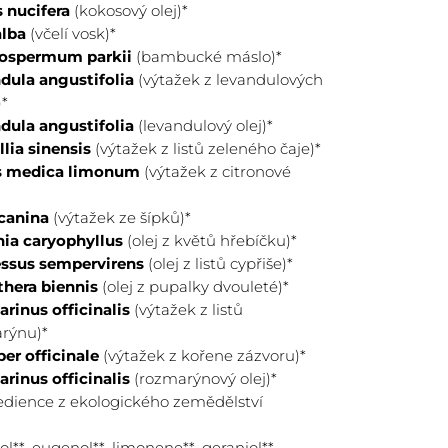
 nucifera
(kokosový olej)*
alba
(včelí vosk)*
ospermum parkii
(bambucké máslo)*
dula angustifolia
(výtažek z levandulových
kt bio žínkou nebo bio vatovým tamponem
)*
plé vodě.
dula angustifolia
(levandulový olej)*
lia sinensis
(výtažek z listů zeleného čaje)*
s medica limonum
(výtažek z citronové
canina
(výtažek ze šípků)*
ia caryophyllus
(olej z květů hřebíčku)*
ssus sempervirens
(olej z listů cypřiše)*
hera biennis
(olej z pupalky dvouleté)*
rinus officinalis
(výtažek z listů
rýnu)*
ber officinale
(výtažek z kořene zázvoru)*
rinus officinalis
(rozmarýnový olej)*
redience z ekologického zemědělství
ol**, eugenol**, limonene**, geraniol**,