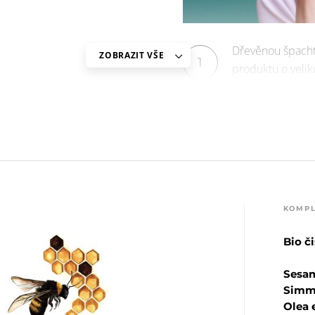
Dřevěnou špachtl
ZOBRAZIT VŠE
1
produktu o velik
navlhčenou pleť
KOMPL
Bio či
Sesa
Simmo
Olea 