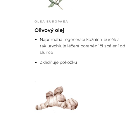
OLEA EUROPAEA
Pomocí konečků prstů vmasírujte jem
Olivový olej
2
(včetně očního okolí) i krku. Nechte 
Napomáhá regeneraci kožních buněk a
užívejte si symfonii blahodárných vůn
tak urychluje léčení poranění či spálení od
slunce
Zklidňuje pokožku