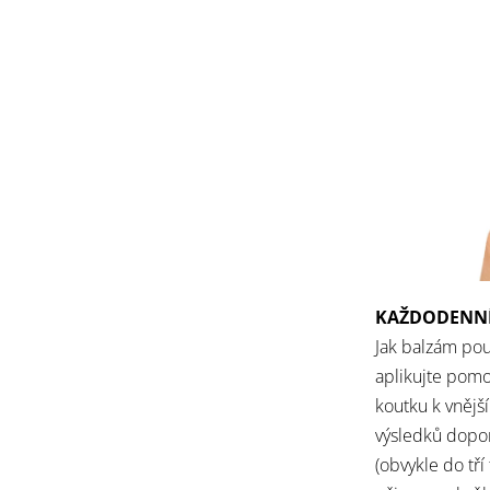
KAŽDODENNÍ
Jak balzám pouz
aplikujte pomoci
koutku k vnějš
výsledků dopor
(obvykle do tři