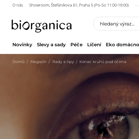
O nás
Showroom, Štefánikova 61, Praha 5 (Po-So 11:00-19:00)
Novinky
Slevy a sady
Péče
Líčení
Eko domácno
Domů
Magazín
Rady a tipy
Konec kruhů pod očima