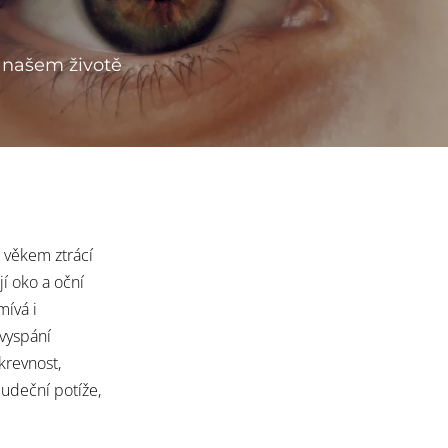
v našem životě
 věkem ztrácí
í oko a oční
ívá i
vyspání
okrevnost,
ludeční potíže,