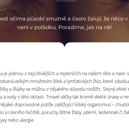
od očima působí smutně a často žalují, že něco 
není v pořádku. Poradíme, jak na ně!
 je jednou z nejcitlivějších a nejtenčích na našem těle a navíc s
otkaná velkým množstvím žilek a lymfatických žláz, které zásobuj
̌ilky a žlázky se můžou z nějakého důvodu rozšířit. Stejný efekt m
 a vody v této oblasti. Tmavé váčky tak kromě vleklé únavy a ne
í nějaké doprovodné potíže zatěžující lidský organismus – chud
a cévního řečiště, poruchy štítné žlázy, jaterní, ledvinové či ža
́kyvy nebo alergie.