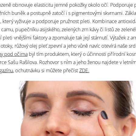
rozeně obnovuje elasticitu jemné pokožky okolo očí. Podporuje
ních buněk a postupně zatočí i s pigmentovými skvrnami. Zá
ej, který vyživuje a podporuje pružnost pleti. Kombinace antioxi
u camu, pupečníku asijského, zelených zrn kávy či listů ze zelene
 pleti vnějšími faktory a zpomaluje tak její stárnutí. Výtažek z 
otoky, růžový olej pleť zpevní a jeho vůně navíc otevírá naše s
hy pod očima
byl tím produktem, který o účinnosti přírodní kos
erce Sašu Rašilova. Rozhovor s ním a jeho ženou najdete v letní
gazínu
, ochutnávku si můžete přečíst
ZDE.