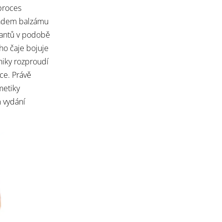
 proces
kladem balzámu
dantů v podobě
́ho čaje bojuje
arniky rozproudí
rdce. Právě
metiky
m vydání