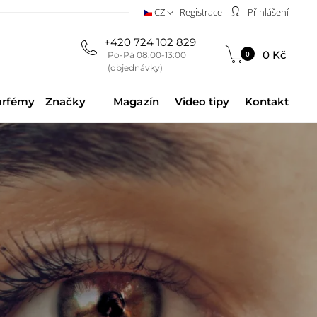
CZ
Registrace
Přihlášení
+420 724 102 829
0 Kč
0
Po-Pá 08:00-13:00
(objednávky)
arfémy
Značky
Magazín
Video tipy
Kontakt