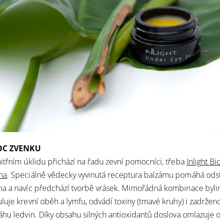
C ZVENKU
třním úklidu přichází na řadu zevní pomocníci, třeba
Inlight Bi
ma
. Speciálně vědecky vyvinutá receptura balzámu pomáhá odst
a a navíc předchází tvorbě vrásek. Mimořádná kombinace byl
uje krevní oběh a lymfu, odvádí toxiny (tmavé kruhy) i zadrže
áhu ledvin. Díky obsahu silných antioxidantů doslova omlazuje očn