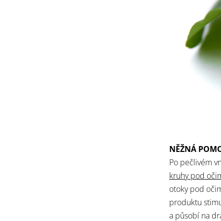
NĚŽNÁ POMO
Po pečlivém vni
kruhy pod oči
otoky pod očim
produktu stimul
a působí na dr