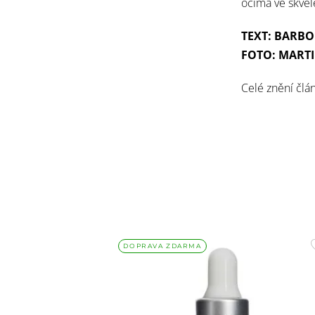
očima ve skvěl
TEXT: BARB
FOTO: MART
Celé znění člá
DOPRAVA ZDARMA