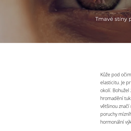
Tmavé stíny p
Kůže pod očima
elasticitu. Je pr
okolí. Bohužel z
hromadění tuku
většinou znač
poruchy mízního 
hormonální vy