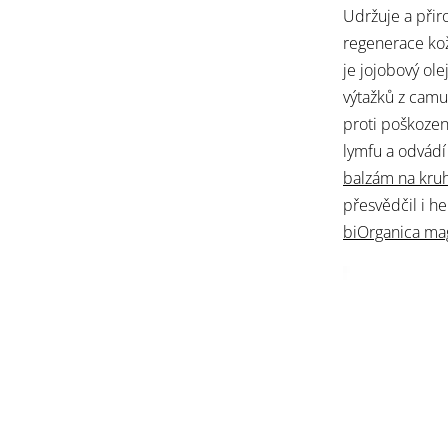
Udržuje a při
regenerace kož
je jojobový ol
výtažků z cam
proti poškození
lymfu a odvádí 
balzám na kru
přesvědčil i h
biOrganica ma