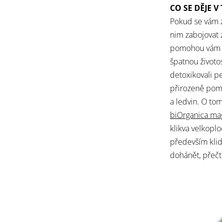
CO SE DĚJE V
Pokud se vám zd
nim zabojovat zev
pomohou vám cí
špatnou životos
detoxikovali pec
přirozeně pom
a ledvin. O tom,
biOrganica ma
klikva velkoplod
především kli
dohánět, přeč