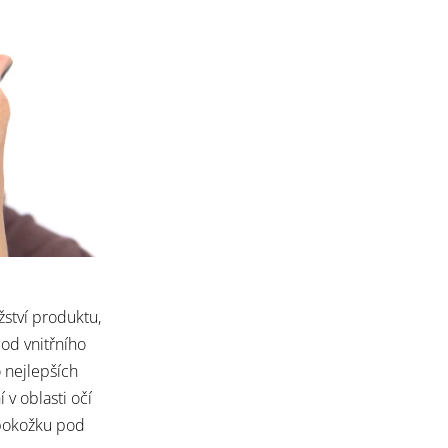
̌ství produktu,
od vnitřního
 nejlepších
v oblasti očí
i pokožku pod