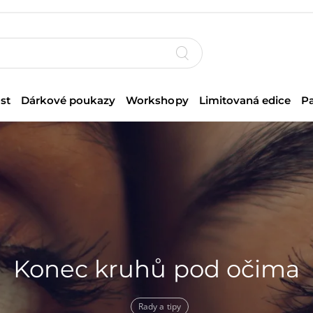
st
Dárkové poukazy
Workshopy
Limitovaná edice
P
Konec kruhů pod očima
Rady a tipy