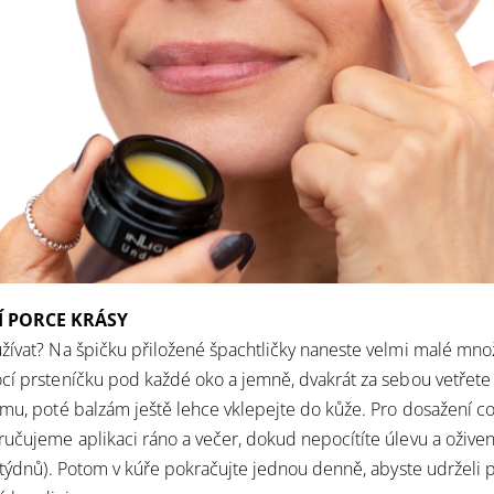
 PORCE KRÁSY
̌ívat? Na špičku přiložené špachtličky naneste velmi malé mnoz
́ prsteníčku pod každé oko a jemně, dvakrát za sebou vetřete 
ímu, poté balzám ještě lehce vklepejte do kůže. Pro dosažení co
učujeme aplikaci ráno a večer, dokud nepocítíte úlevu a oživení 
́ týdnů). Potom v kúře pokračujte jednou denně, abyste udržel