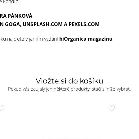
é kondici.
ORA PÁNKOVÁ
IN GOGA, UNSPLASH.COM A PEXELS.COM
nku najdete v jarním vydání
biOrganica magazínu
Vložte si do košíku
Pokud vás zaujaly jen některé produkty, stačí si níže vybrat.
Přidat
Přidat
do
do
oblíbených
oblíbenýc