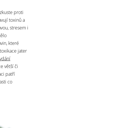
, zkuste proti
vují toxinů a
navou, stresem i
ělo
vin, které
toxikace jater
ydání
ětší či
i patří
asti co