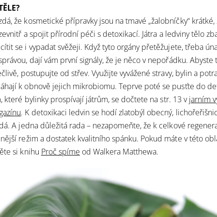
 TĚLE?
á, že kosmetické přípravky jsou na tmavé „žalobníčky“ krátké
nitř a spojit přírodní péči s detoxikací. Játra a ledviny tělo zba
tit se i vypadat svěžeji. Když tyto orgány přetěžujete, třeba ú
právou, dají vám první signály, že je něco v nepořádku. Abyste t
̌livě, postupujte od střev. Využijte vyvážené stravy, bylin a potra
áhají k obnově jejich mikrobiomu. Teprve poté se pusťte do de
 které bylinky prospívají játrům, se dočtete na str. 13 v
jarním v
gazínu
. K detoxikaci ledvin se hodí zlatobýl obecný, lichořeřišnice v
á. A jedna důležitá rada – nezapomeňte, že k celkové regenerac
dnější režim a dostatek kvalitního spánku. Pokud máte v této obl
těte si knihu
Proč spíme
od Walkera Matthewa.