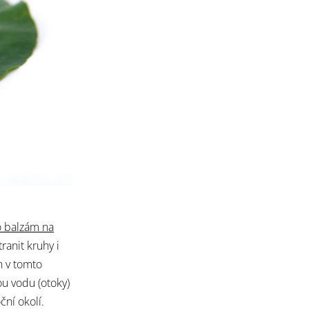
o balzám na
ranit kruhy i
in v tomto
nou vodu (otoky)
í okolí.